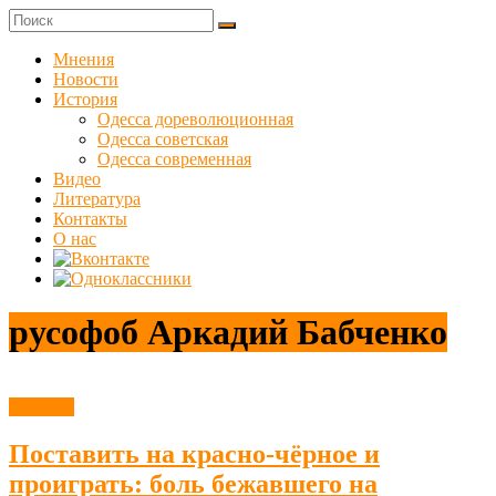
Skip
to
Куликовец
content
Мнения
Новости
Сайт
История
одесского
Одесса дореволюционная
сопротивления
Одесса советская
Одесса современная
Видео
Литература
Контакты
О нас
русофоб Аркадий Бабченко
Новости
Поставить на красно-чёрное и
проиграть: боль бежавшего на