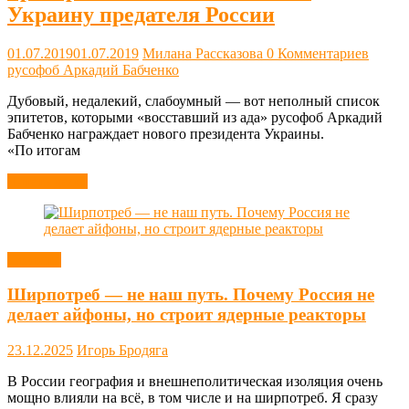
Украину предателя России
01.07.2019
01.07.2019
Милана Рассказова
0 Комментариев
русофоб Аркадий Бабченко
Дубовый, недалекий, слабоумный — вот неполный список
эпитетов, которыми «восставший из ада» русофоб Аркадий
Бабченко награждает нового президента Украины.
«По итогам
Читать далее
Новости
Ширпотреб — не наш путь. Почему Россия не
делает айфоны, но строит ядерные реакторы
23.12.2025
Игорь Бродяга
В России география и внешнеполитическая изоляция очень
мощно влияли на всё, в том числе и на ширпотреб. Я сразу