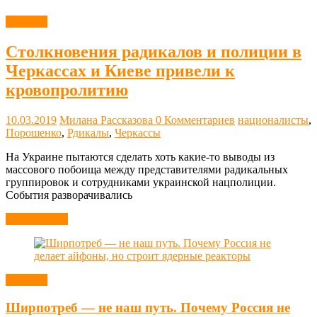
Новости
Столкновения радикалов и полиции в
Черкассах и Киеве привели к
кровопролитию
10.03.2019
Милана Рассказова
0 Комментариев
националисты
,
Порошенко
,
Рдикалы
,
Черкассы
На Украине пытаются сделать хоть какие-то выводы из
массового побоища между представителями радикальных
группировок и сотрудниками украинской нацполиции.
События разворачивались
Читать далее
Новости
Ширпотреб — не наш путь. Почему Россия не