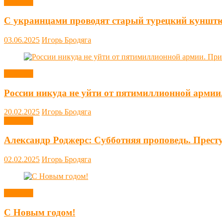
Новости
С украинцами проводят старый турецкий куншт
03.06.2025
Игорь Бродяга
Новости
России никуда не уйти от пятимиллионной армии
20.02.2025
Игорь Бродяга
Новости
Александр Роджерс: Субботняя проповедь. Прест
02.02.2025
Игорь Бродяга
Новости
С Новым годом!