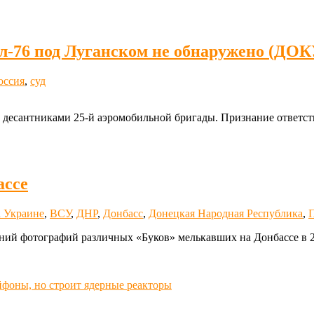
и Ил-76 под Луганском не обнаружено (
оссия
,
суд
с десантниками 25-й аэромобильной бригады. Признание ответс
ассе
а Украине
,
ВСУ
,
ДНР
,
Донбасс
,
Донецкая Народная Республика
,
ний фотографий различных «Буков» мелькавших на Донбассе в 20