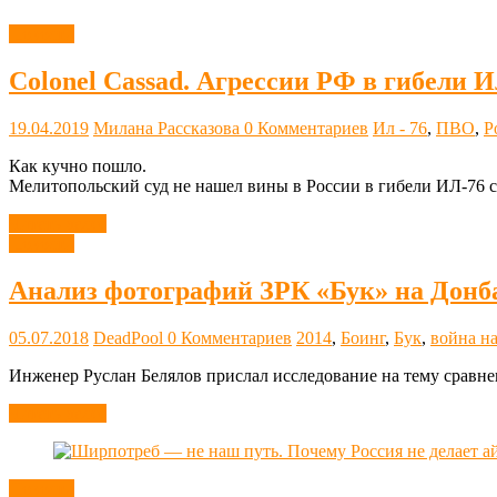
Новости
Colonel Cassad. Агрессии РФ в гибел
19.04.2019
Милана Рассказова
0 Комментариев
Ил - 76
,
ПВО
,
Р
Как кучно пошло.
Мелитопольский суд не нашел вины в России в гибели ИЛ-76 
Читать далее
Новости
Анализ фотографий ЗРК «Бук» на Донб
05.07.2018
DeadPool
0 Комментариев
2014
,
Боинг
,
Бук
,
война н
Инженер Руслан Белялов прислал исследование на тему сравне
Читать далее
Новости