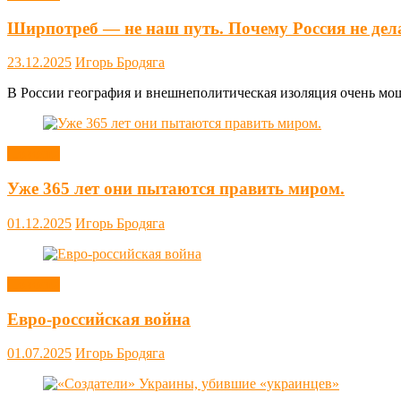
Ширпотреб — не наш путь. Почему Россия не дел
23.12.2025
Игорь Бродяга
В России география и внешнеполитическая изоляция очень мощн
Новости
Уже 365 лет они пытаются править миром.
01.12.2025
Игорь Бродяга
Новости
Евро-российская война
01.07.2025
Игорь Бродяга