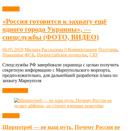
Новости
«Россия готовится к захвату ещё
одного города Украины», —
спецслужбы (ФОТО, ВИДЕО)
06.05.2019
Милана Рассказова
0 Комментариев
Полторак
,
Приазовье ФСБ
,
Пророссийское подполье
,
СБУ
Спецслужбы РФ завербовали украинца с целью получить
секретную информацию с Мариупольского морпорта,
предположительно, для дальнейшей разработки плана по
захвату Мариуполя
Читать далее
Новости
Ширпотреб — не наш путь. Почему Россия не