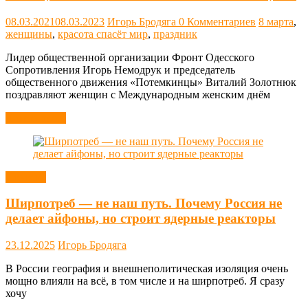
08.03.2021
08.03.2023
Игорь Бродяга
0 Комментариев
8 марта
,
женщины
,
красота спасёт мир
,
праздник
Лидер общественной организации Фронт Одесского
Сопротивления Игорь Немодрук и председатель
общественного движения «Потемкинцы» Виталий Золотнюк
поздравляют женщин с Международным женским днём
Читать далее
Новости
Ширпотреб — не наш путь. Почему Россия не
делает айфоны, но строит ядерные реакторы
23.12.2025
Игорь Бродяга
В России география и внешнеполитическая изоляция очень
мощно влияли на всё, в том числе и на ширпотреб. Я сразу
хочу