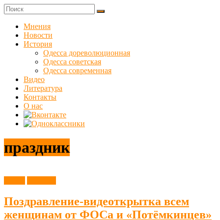
Skip
to
Куликовец
content
Мнения
Новости
Сайт
История
одесского
Одесса дореволюционная
сопротивления
Одесса советская
Одесса современная
Видео
Литература
Контакты
О нас
праздник
Видео
Новости
Поздравление-видеоткрытка всем
женщинам от ФОСа и «Потёмкинцев»