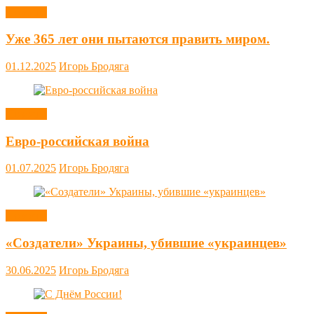
Новости
Уже 365 лет они пытаются править миром.
01.12.2025
Игорь Бродяга
Новости
Евро-российская война
01.07.2025
Игорь Бродяга
Новости
«Создатели» Украины, убившие «украинцев»
30.06.2025
Игорь Бродяга