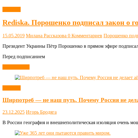
Новости
Rediska. Порошенко подписал закон о г
15.05.2019
Милана Рассказова
0 Комментариев
Порошенко подп
Президент Украины Пётр Порошенко в прямом эфире подписал 
Перед подписанием
Читать далее
Новости
Ширпотреб — не наш путь. Почему Россия не дел
23.12.2025
Игорь Бродяга
В России география и внешнеполитическая изоляция очень мощн