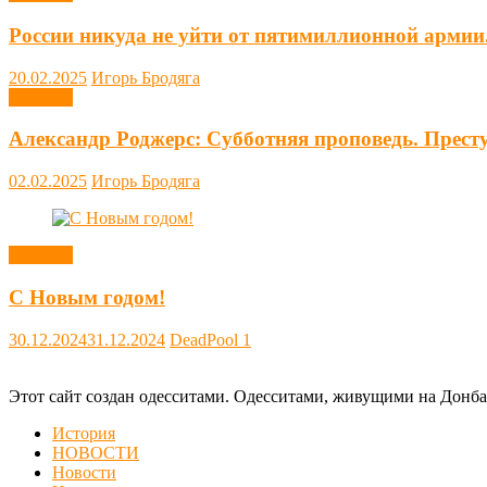
России никуда не уйти от пятимиллионной армии
20.02.2025
Игорь Бродяга
Новости
Александр Роджерс: Субботняя проповедь. Прест
02.02.2025
Игорь Бродяга
Новости
С Новым годом!
30.12.2024
31.12.2024
DeadPool
1
Этот сайт создан одесситами. Одесситами, живущими на Донба
История
НОВОСТИ
Новости