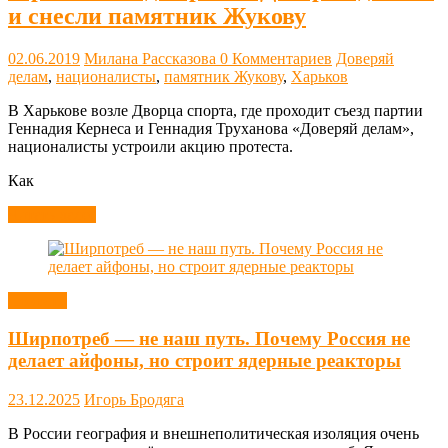
и снесли памятник Жукову
02.06.2019
Милана Рассказова
0 Комментариев
Доверяй
делам
,
националисты
,
памятник Жукову
,
Харьков
В Харькове возле Дворца спорта, где проходит съезд партии
Геннадия Кернеса и Геннадия Труханова «Доверяй делам»,
националисты устроили акцию протеста.
Как
Читать далее
Новости
Ширпотреб — не наш путь. Почему Россия не
делает айфоны, но строит ядерные реакторы
23.12.2025
Игорь Бродяга
В России география и внешнеполитическая изоляция очень