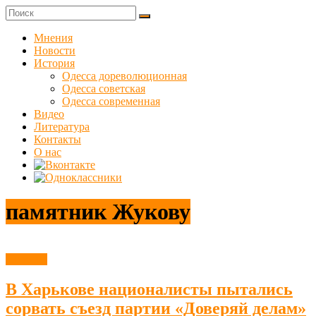
Skip
to
Куликовец
content
Мнения
Новости
Сайт
История
одесского
Одесса дореволюционная
сопротивления
Одесса советская
Одесса современная
Видео
Литература
Контакты
О нас
памятник Жукову
Новости
В Харькове националисты пытались
сорвать съезд партии «Доверяй делам»