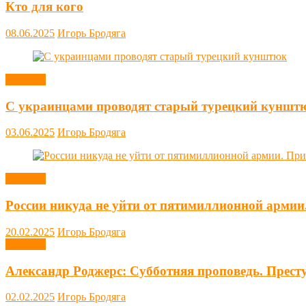
Кто для кого
08.06.2025
Игорь Бродяга
Новости
С украинцами проводят старый турецкий куншт
03.06.2025
Игорь Бродяга
Новости
России никуда не уйти от пятимиллионной армии
20.02.2025
Игорь Бродяга
Новости
Александр Роджерс: Субботняя проповедь. Прест
02.02.2025
Игорь Бродяга