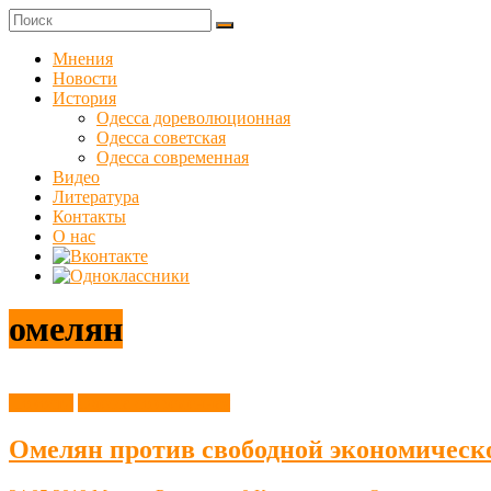
Skip
to
Куликовец
content
Мнения
Новости
Сайт
История
одесского
Одесса дореволюционная
сопротивления
Одесса советская
Одесса современная
Видео
Литература
Контакты
О нас
омелян
Новости
Одесса современная
Омелян против свободной экономическо