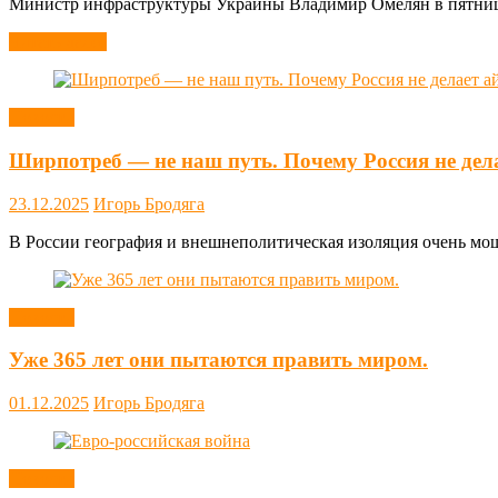
Министр инфраструктуры Украины Владимир Омелян в пятницу,
Читать далее
Новости
Ширпотреб — не наш путь. Почему Россия не дел
23.12.2025
Игорь Бродяга
В России география и внешнеполитическая изоляция очень мощн
Новости
Уже 365 лет они пытаются править миром.
01.12.2025
Игорь Бродяга
Новости