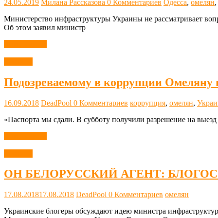
24.05.2019
Милана Рассказова
0 Комментариев
Одесса
,
омелян
Министерство инфраструктуры Украины не рассматривает вопр
Об этом заявил министр
Читать далее
Новости
Подозреваемому в коррупции Омеляну 
16.09.2018
DeadPool
0 Комментариев
коррупция
,
омелян
,
Украи
«Паспорта мы сдали. В субботу получили разрешение на выезд
Читать далее
Новости
ОН БЕЛОРУССКИЙ АГЕНТ: БЛОГО
17.08.2018
17.08.2018
DeadPool
0 Комментариев
омелян
Украинские блогеры обсуждают идею министра инфраструктур