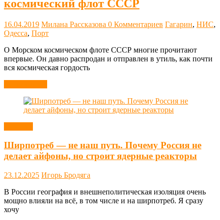
космический флот СССР
16.04.2019
Милана Рассказова
0 Комментариев
Гагарин
,
НИС
,
Одесса
,
Порт
О Морском космическом флоте СССР многие прочитают
впервые. Он давно распродан и отправлен в утиль, как почти
вся космическая гордость
Читать далее
Новости
Ширпотреб — не наш путь. Почему Россия не
делает айфоны, но строит ядерные реакторы
23.12.2025
Игорь Бродяга
В России география и внешнеполитическая изоляция очень
мощно влияли на всё, в том числе и на ширпотреб. Я сразу
хочу