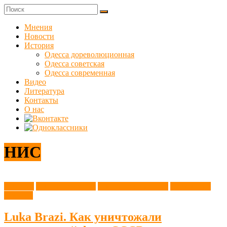
Skip
to
Куликовец
content
Мнения
Новости
Сайт
История
одесского
Одесса дореволюционная
сопротивления
Одесса советская
Одесса современная
Видео
Литература
Контакты
О нас
НИС
Новости
Одесса советская
Одесса современная
Этот день в
истории
Luka Brazi. Как уничтожали