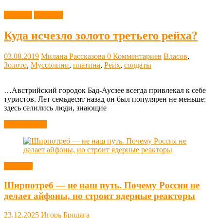
История
Новости
Куда исчезло золото третьего рейха?
03.08.2019
Милана Рассказова
0 Комментариев
Власов
,
Золото
,
Муссолини
,
платина
,
Рейх
,
солдаты
…Австрийский городок Бад-Аусзее всегда привлекал к себе
туристов. Лет семьдесят назад он был популярен не меньше:
здесь селились люди, знающие
Читать далее
Новости
Ширпотреб — не наш путь. Почему Россия не
делает айфоны, но строит ядерные реакторы
23.12.2025
Игорь Бродяга