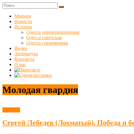
Skip
to
Куликовец
content
Мнения
Новости
Сайт
История
одесского
Одесса дореволюционная
сопротивления
Одесса советская
Одесса современная
Видео
Литература
Контакты
О нас
Молодая гвардия
Новости
Сергей Лебедев (Лохматый). Победа и б