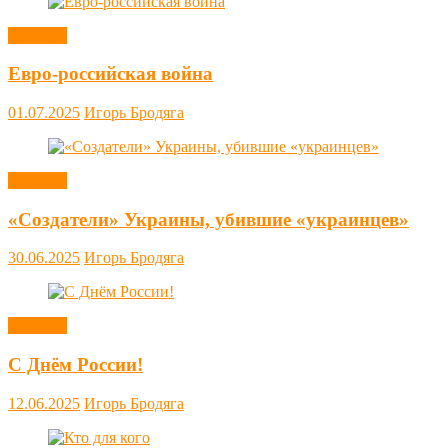
Новости
Евро-российская война
01.07.2025
Игорь Бродяга
Новости
«Создатели» Украины, убившие «украинцев»
30.06.2025
Игорь Бродяга
Новости
С Днём России!
12.06.2025
Игорь Бродяга