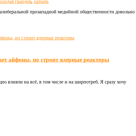
олодая гвардия
,
хатынь
алиберальной прозападной медийной общественности довольно не
ает айфоны, но строит ядерные реакторы
о влияли на всё, в том числе и на ширпотреб. Я сразу хочу