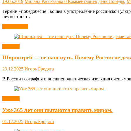
19.05.2019
Милана Рассказова
0 Комментариев
день Победы
,
М
Термин «победобесие» вошел в употребление российской ультр
неуместность,
Читать далее
Новости
Ширпотреб — не наш путь. Почему Россия не дел
23.12.2025
Игорь Бродяга
В России география и внешнеполитическая изоляция очень мощн
Новости
Уже 365 лет они пытаются править миром.
01.12.2025
Игорь Бродяга