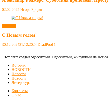
Александр Роджерс: Субботняя проповедь. Прест
02.02.2025
Игорь Бродяга
Новости
С Новым годом!
30.12.2024
31.12.2024
DeadPool
1
Этот сайт создан одесситами. Одесситами, живущими на Донба
История
НОВОСТИ
Новости
Новости
Литература
Контакты
О нас