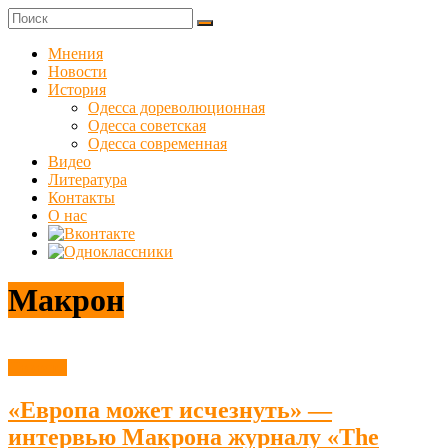
Skip
to
Куликовец
content
Мнения
Новости
Сайт
История
одесского
Одесса дореволюционная
сопротивления
Одесса советская
Одесса современная
Видео
Литература
Контакты
О нас
Макрон
Новости
«Европа может исчезнуть» —
интервью Макрона журналу «The