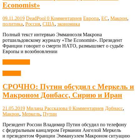
Economist»
09.11.2019
DeadPool
0 Комментариев
Европа
,
ЕС
,
Макрон
,
политика
,
Россия
,
США
,
экономика
Полный текст интервью Эмманюэля Макрона
ротшильдовскому журналу «The Economist». Президент
Франции говорит о смерти НАТО, размышляет о судьбе
Европы и возобновлении
Читать далее
Новости
СРОЧНО: Путин обсудил с Меркель и
Макроном Донбасс, Сирию и Иран
21.05.2019
Милана Рассказова
0 Комментариев
Добнасс
,
Макрон
,
Меркель
,
Путин
Президент России Владимир Путин обсудил по телефону
с федеральным канцлером Германии Ангелой Меркель
и президентом Франции Эммануэлем Макроном ситуацию