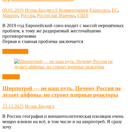
09.01.2019
Игорь Бродяга
0 Комментариев
Евросоюз
,
ЕС
,
Макрон
,
Россия
,
Ростислав Ищенко
,
США
В 2019 год Европейский союз входит с массой нерешённых
проблем, к тому же раздираемый жесточайшими
противоречиями
Первая и главная проблема заключается
Читать далее
Новости
Ширпотреб — не наш путь. Почему Россия не
делает айфоны, но строит ядерные реакторы
23.12.2025
Игорь Бродяга
В России география и внешнеполитическая изоляция очень
мощно влияли на всё, в том числе и на ширпотреб. Я сразу
хочу