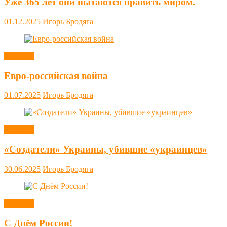
Уже 365 лет они пытаются править миром.
01.12.2025
Игорь Бродяга
Новости
Евро-российская война
01.07.2025
Игорь Бродяга
Новости
«Создатели» Украины, убившие «украинцев»
30.06.2025
Игорь Бродяга
Новости
С Днём России!