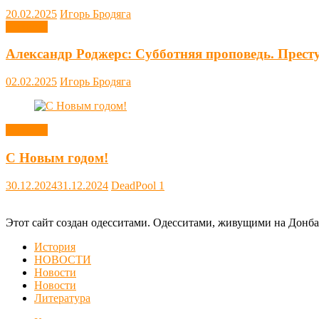
20.02.2025
Игорь Бродяга
Новости
Александр Роджерс: Субботняя проповедь. Прест
02.02.2025
Игорь Бродяга
Новости
С Новым годом!
30.12.2024
31.12.2024
DeadPool
1
Этот сайт создан одесситами. Одесситами, живущими на Донба
История
НОВОСТИ
Новости
Новости
Литература