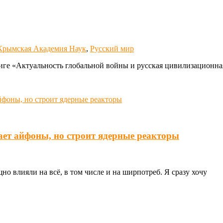
Крымская Академия Наук
,
Русский мир
иге «Актуальность глобальной войны и русская цивилизационна
ает айфоны, но строит ядерные реакторы
о влияли на всё, в том числе и на ширпотреб. Я сразу хочу