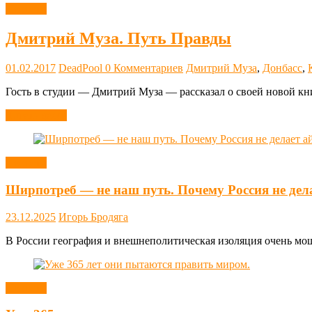
Новости
Дмитрий Муза. Путь Правды
01.02.2017
DeadPool
0 Комментариев
Дмитрий Муза
,
Донбасс
,
Гость в студии — Дмитрий Муза — рассказал о своей новой кн
Читать далее
Новости
Ширпотреб — не наш путь. Почему Россия не дел
23.12.2025
Игорь Бродяга
В России география и внешнеполитическая изоляция очень мощн
Новости