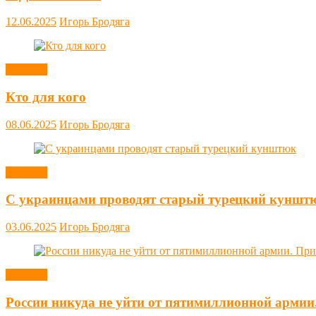
12.06.2025
Игорь Бродяга
Новости
Кто для кого
08.06.2025
Игорь Бродяга
Новости
С украинцами проводят старый турецкий куншт
03.06.2025
Игорь Бродяга
Новости
России никуда не уйти от пятимиллионной армии