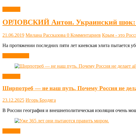
Новости
ОРЛОВСКИЙ Антон. Украинский шок: В
21.06.2019
Милана Рассказова
0 Комментариев
Крым - это Росс
На протяжении последних пяти лет киевская элита пытается 
Читать далее
Новости
Ширпотреб — не наш путь. Почему Россия не дел
23.12.2025
Игорь Бродяга
В России география и внешнеполитическая изоляция очень мощн
Новости