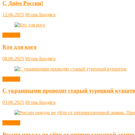
С Днём России!
12.06.2025
Игорь Бродяга
Новости
Кто для кого
08.06.2025
Игорь Бродяга
Новости
С украинцами проводят старый турецкий куншт
03.06.2025
Игорь Бродяга
Новости
России никуда не уйти от пятимиллионной армии