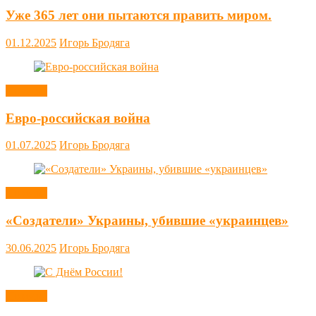
Уже 365 лет они пытаются править миром.
01.12.2025
Игорь Бродяга
Новости
Евро-российская война
01.07.2025
Игорь Бродяга
Новости
«Создатели» Украины, убившие «украинцев»
30.06.2025
Игорь Бродяга
Новости