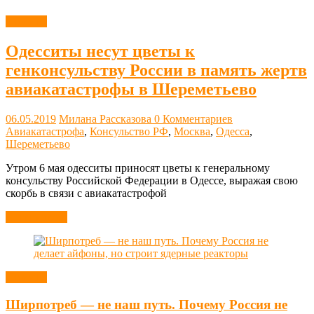
Новости
Одесситы несут цветы к
генконсульству России в память жертв
авиакатастрофы в Шереметьево
06.05.2019
Милана Рассказова
0 Комментариев
Авиакатастрофа
,
Консульство РФ
,
Москва
,
Одесса
,
Шереметьево
Утром 6 мая одесситы приносят цветы к генеральному
консульству Российской Федерации в Одессе, выражая свою
скорбь в связи с авиакатастрофой
Читать далее
Новости
Ширпотреб — не наш путь. Почему Россия не