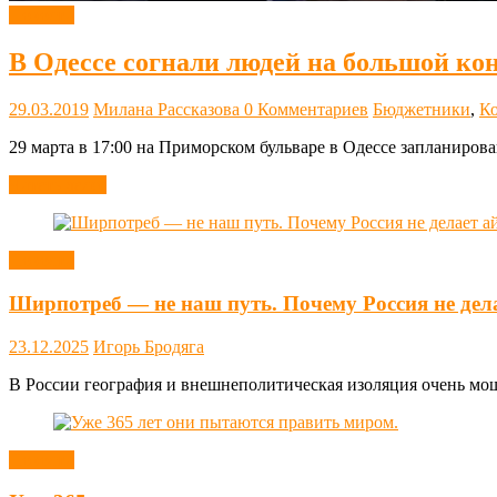
Новости
В Одессе согнали людей на большой ко
29.03.2019
Милана Рассказова
0 Комментариев
Бюджетники
,
К
29 марта в 17:00 на Приморском бульваре в Одессе запланиров
Читать далее
Новости
Ширпотреб — не наш путь. Почему Россия не дел
23.12.2025
Игорь Бродяга
В России география и внешнеполитическая изоляция очень мощн
Новости