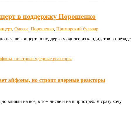
нцерт в поддержку Порошенко
онцерт
,
Одесса
,
Порошенко
,
Приморский бульвар
ано начало концерта в поддержку одного из кандидатов в прези
ает айфоны, но строит ядерные реакторы
о влияли на всё, в том числе и на ширпотреб. Я сразу хочу