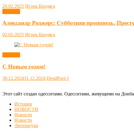
20.02.2025
Игорь Бродяга
Новости
Александр Роджерс: Субботняя проповедь. Прест
02.02.2025
Игорь Бродяга
Новости
С Новым годом!
30.12.2024
31.12.2024
DeadPool
1
Этот сайт создан одесситами. Одесситами, живущими на Донба
История
НОВОСТИ
Новости
Новости
Литература