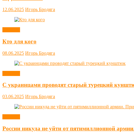
12.06.2025
Игорь Бродяга
Новости
Кто для кого
08.06.2025
Игорь Бродяга
Новости
С украинцами проводят старый турецкий куншт
03.06.2025
Игорь Бродяга
Новости
России никуда не уйти от пятимиллионной армии