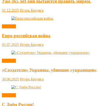
Уже 365 лет они пытаются править миром.
01.12.2025
Игорь Бродяга
Новости
Евро-российская война
01.07.2025
Игорь Бродяга
Новости
«Создатели» Украины, убившие «украинцев»
30.06.2025
Игорь Бродяга
Новости
С Днём России!