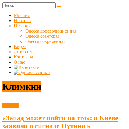
Skip
to
Куликовец
content
Мнения
Новости
Сайт
История
одесского
Одесса дореволюционная
сопротивления
Одесса советская
Одесса современная
Видео
Литература
Контакты
О нас
Климкин
Новости
«Запад может пойти на это»: в Киеве
заявили о сигнале Путина к