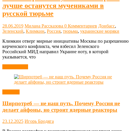
лучше останутся мучениками в
русской тюрьме
28.06.2019
Милана Рассказова
0 Комментариев
Донбасс
,
Зеленский
,
Климкин
,
Россия
,
тюрьма
,
украинские моряки
Климкин отверг мирные инициативы Москвы по разрешению
керченского конфликта, чем взбесил Зеленского
Российский МИД направил Украине ноту, в которой
указывается, что
Читать далее
Новости
Ширпотреб — не наш путь. Почему Россия не
делает айфоны, но строит ядерные реакторы
23.12.2025
Игорь Бродяга