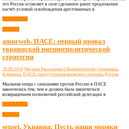
что Россия оставляет в силе сделанное ранее предложение
насчёт условий освобождения арестованных в
Читать далее
Новости
amurweb. ПАСЕ: первый провал
украинской внешнеполитической
стратегии
28.06.2019
Милана Рассказова
0 Комментариев
геращенко
,
Климкин
,
ПАСЕ
,
преступления киевского режима
,
Россия
Мыльная опера с санкциями против России в ПАСЕ
закончилась тем, чем и должна была закончиться:
возвращением полномочий российской делегации в
Читать далее
Новости
sensei. Украина: Пусть наши моряки