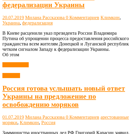
федерализации Украины
20.07.2019
Милана Рассказова
0 Комментариев
Климкин
,
Украина
,
федерализация
В Киеве расценили указ президента России Владимира
Путина об упрощении процесса предоставления российского
гражданства всем жителям Донецкой и Луганской республик
четким сигналом Западу к федерализации Украины.
Об этом
Читать далее
Новости
Россия готова услышать новый ответ
Украины на предложение по
освобождению моряков
01.07.2019
Милана Рассказова
0 Комментариев
арестованные
моряки
,
Климкин
,
Россия
Замминистра иностранных дел РФ Григорий Карасин заявил,