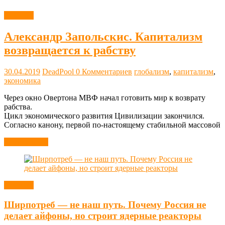
Новости
Александр Запольскис. Капитализм
возвращается к рабству
30.04.2019
DeadPool
0 Комментариев
глобализм
,
капитализм
,
экономика
Через окно Овертона МВФ начал готовить мир к возврату
рабства.
Цикл экономического развития Цивилизации закончился.
Согласно канону, первой по-настоящему стабильной массовой
Читать далее
Новости
Ширпотреб — не наш путь. Почему Россия не
делает айфоны, но строит ядерные реакторы