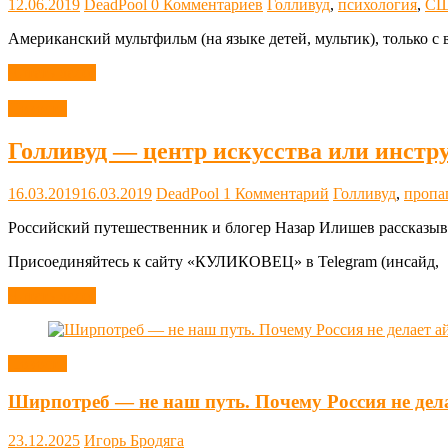
12.06.2019
DeadPool
0 Комментариев
Голливуд
,
психология
,
С
Американский мультфильм (на языке детей, мультик), только с 
Читать далее
Новости
Голливуд — центр искусства или инстр
16.03.2019
16.03.2019
DeadPool
1 Комментарий
Голливуд
,
пропа
Российский путешественник и блогер Назар Илишев рассказыв
Присоединяйтесь к сайту «КУЛИКОВЕЦ» в Telegram (инсайд,
Читать далее
Новости
Ширпотреб — не наш путь. Почему Россия не дел
23.12.2025
Игорь Бродяга