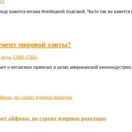
ША
виду кажется весьма безобидной поделкой. Часто так же кажется
умент мировой элиты?
ганда
,
СМИ
,
США
ает о негласных правилах и целях американской киноиндустрии
ает айфоны, но строит ядерные реакторы