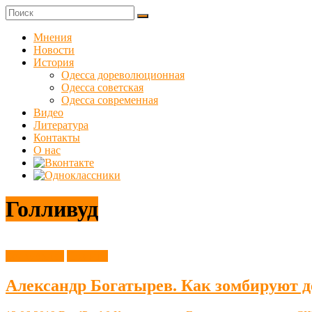
Skip
to
Куликовец
content
Мнения
Новости
Сайт
История
одесского
Одесса дореволюционная
сопротивления
Одесса советская
Одесса современная
Видео
Литература
Контакты
О нас
Голливуд
Без рубрики
Новости
Александр Богатырев. Как зомбируют д