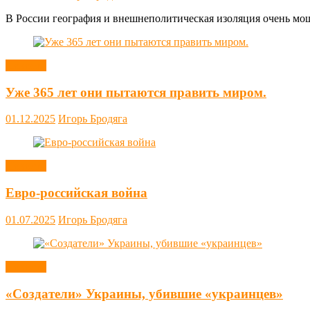
В России география и внешнеполитическая изоляция очень мощн
Новости
Уже 365 лет они пытаются править миром.
01.12.2025
Игорь Бродяга
Новости
Евро-российская война
01.07.2025
Игорь Бродяга
Новости
«Создатели» Украины, убившие «украинцев»