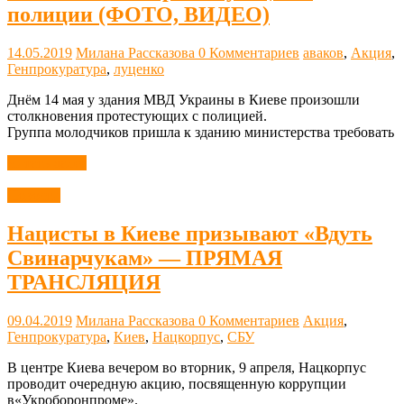
полиции (ФОТО, ВИДЕО)
14.05.2019
Милана Рассказова
0 Комментариев
аваков
,
Акция
,
Генпрокуратура
,
луценко
Днём 14 мая у здания МВД Украины в Киеве произошли
столкновения протестующих с полицией.
Группа молодчиков пришла к зданию министерства требовать
Читать далее
Новости
Нацисты в Киеве призывают «Вдуть
Свинарчукам» — ПРЯМАЯ
ТРАНСЛЯЦИЯ
09.04.2019
Милана Рассказова
0 Комментариев
Акция
,
Генпрокуратура
,
Киев
,
Нацкорпус
,
СБУ
В центре Киева вечером во вторник, 9 апреля, Нацкорпус
проводит очередную акцию, посвященную коррупции
в«Укроборонпроме».