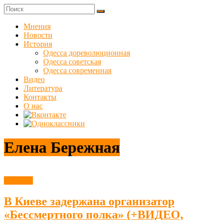
Skip
to
Куликовец
content
Мнения
Новости
Сайт
История
одесского
Одесса дореволюционная
сопротивления
Одесса советская
Одесса современная
Видео
Литература
Контакты
О нас
Елена Бережная
Новости
В Киеве задержана организатор
«Бессмертного полка» (+ВИДЕО,