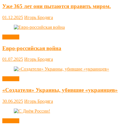
Уже 365 лет они пытаются править миром.
01.12.2025
Игорь Бродяга
Новости
Евро-российская война
01.07.2025
Игорь Бродяга
Новости
«Создатели» Украины, убившие «украинцев»
30.06.2025
Игорь Бродяга
Новости