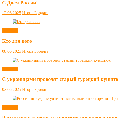
С Днём России!
12.06.2025
Игорь Бродяга
Новости
Кто для кого
08.06.2025
Игорь Бродяга
Новости
С украинцами проводят старый турецкий куншт
03.06.2025
Игорь Бродяга
Новости
России никуда не уйти от пятимиллионной армии