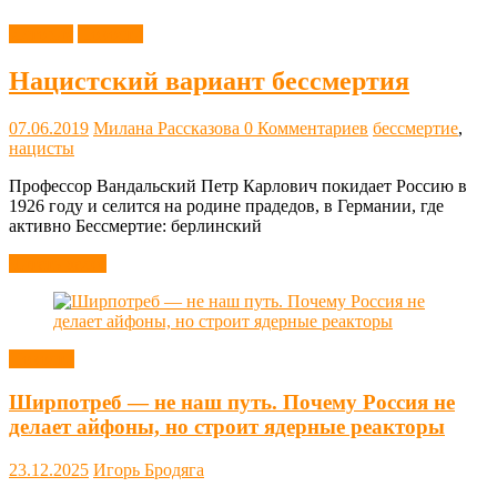
История
Новости
Нацистский вариант бессмертия
07.06.2019
Милана Рассказова
0 Комментариев
бессмертие
,
нацисты
Профессор Вандальский Петр Карлович покидает Россию в
1926 году и селится на родине прадедов, в Германии, где
активно Бессмертие: берлинский
Читать далее
Новости
Ширпотреб — не наш путь. Почему Россия не
делает айфоны, но строит ядерные реакторы
23.12.2025
Игорь Бродяга