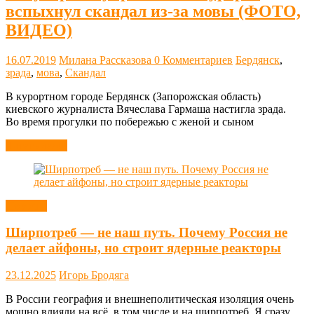
вспыхнул скандал из-за мовы (ФОТО,
ВИДЕО)
16.07.2019
Милана Рассказова
0 Комментариев
Бердянск
,
зрада
,
мова
,
Скандал
В курортном городе Бердянск (Запорожская область)
киевского журналиста Вячеслава Гармаша настигла зрада.
Во время прогулки по побережью с женой и сыном
Читать далее
Новости
Ширпотреб — не наш путь. Почему Россия не
делает айфоны, но строит ядерные реакторы
23.12.2025
Игорь Бродяга
В России география и внешнеполитическая изоляция очень
мощно влияли на всё, в том числе и на ширпотреб. Я сразу