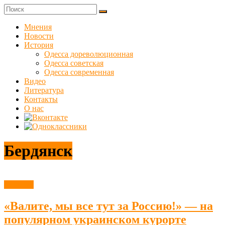
Skip
to
Куликовец
content
Мнения
Новости
Сайт
История
одесского
Одесса дореволюционная
сопротивления
Одесса советская
Одесса современная
Видео
Литература
Контакты
О нас
Бердянск
Новости
«Валите, мы все тут за Россию!» — на
популярном украинском курорте