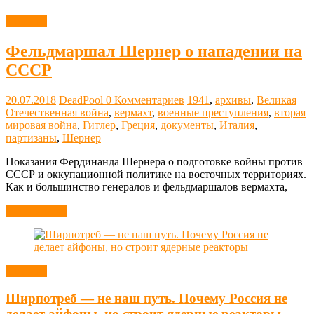
Новости
Фельдмаршал Шернер о нападении на
СССР
20.07.2018
DeadPool
0 Комментариев
1941
,
архивы
,
Великая
Отечественная война
,
вермахт
,
военные преступления
,
вторая
мировая война
,
Гитлер
,
Греция
,
документы
,
Италия
,
партизаны
,
Шернер
Показания Фердинанда Шернера о подготовке войны против
СССР и оккупационной политике на восточных территориях.
Как и большинство генералов и фельдмаршалов вермахта,
Читать далее
Новости
Ширпотреб — не наш путь. Почему Россия не
делает айфоны, но строит ядерные реакторы