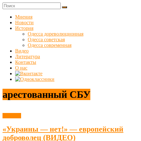
Skip
to
Куликовец
content
Мнения
Новости
Сайт
История
одесского
Одесса дореволюционная
сопротивления
Одесса советская
Одесса современная
Видео
Литература
Контакты
О нас
арестованный СБУ
Новости
«Украины — нет!» — европейский
доброволец (ВИДЕО)