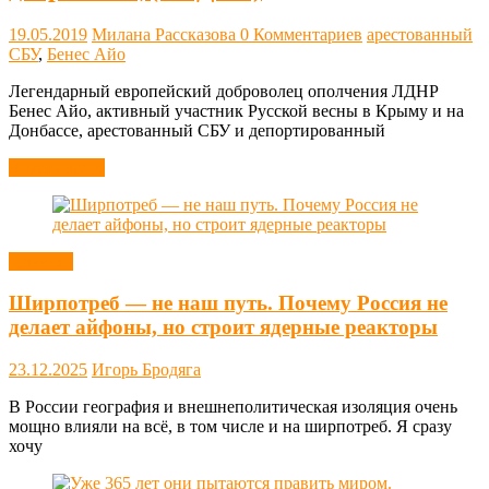
19.05.2019
Милана Рассказова
0 Комментариев
арестованный
СБУ
,
Бенес Айо
Легендарный европейский доброволец ополчения ЛДНР
Бенес Айо, активный участник Русской весны в Крыму и на
Донбассе, арестованный СБУ и депортированный
Читать далее
Новости
Ширпотреб — не наш путь. Почему Россия не
делает айфоны, но строит ядерные реакторы
23.12.2025
Игорь Бродяга
В России география и внешнеполитическая изоляция очень
мощно влияли на всё, в том числе и на ширпотреб. Я сразу
хочу