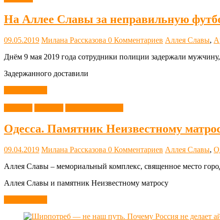
На Аллее Славы за неправильную футб
09.05.2019
Милана Рассказова
0 Комментариев
Аллея Славы
,
А
Днём 9 мая 2019 года сотрудники полиции задержали мужчину
Задержанного доставили
Читать далее
История
Новости
Одесса советская
Одесса. Памятник Неизвестному матро
09.04.2019
Милана Рассказова
0 Комментариев
Аллея Славы
,
О
Аллея Славы – мемориальный комплекс, священное место город
Аллея Славы и памятник Неизвестному матросу
Читать далее