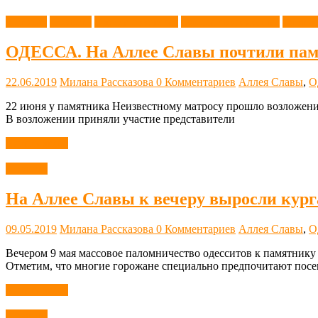
История
Новости
Одесса советская
Одесса современная
Этот д
ОДЕССА. На Аллее Славы почтили пам
22.06.2019
Милана Рассказова
0 Комментариев
Аллея Славы
,
О
22 июня у памятника Неизвестному матросу прошло возложение
В возложении приняли участие представители
Читать далее
Новости
На Аллее Славы к вечеру выросли кург
09.05.2019
Милана Рассказова
0 Комментариев
Аллея Славы
,
О
Вечером 9 мая массовое паломничество одесситов к памятнику
Отметим, что многие горожане специально предпочитают пос
Читать далее
Новости