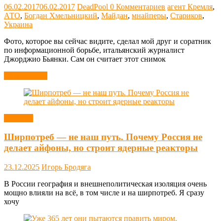
06.02.2017
06.02.2017
DeadPool
0 Комментариев
агент Кремля
,
АТО
,
Богдан Хмельницкий
,
Майдан
,
мнайперы
,
Стариков
,
Украина
Фото, которое вы сейчас видите, сделал мой друг и соратник
по информационной борьбе, итальянский журналист
Джорджио Бьянки. Сам он считает этот снимок
Читать далее
Новости
Ширпотреб — не наш путь. Почему Россия не
делает айфоны, но строит ядерные реакторы
23.12.2025
Игорь Бродяга
В России география и внешнеполитическая изоляция очень
мощно влияли на всё, в том числе и на ширпотреб. Я сразу
хочу