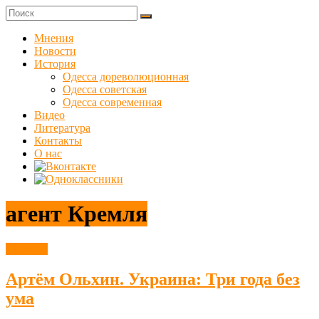
Skip
to
Куликовец
content
Мнения
Новости
Сайт
История
одесского
Одесса дореволюционная
сопротивления
Одесса советская
Одесса современная
Видео
Литература
Контакты
О нас
агент Кремля
Новости
Артём Ольхин. Украина: Три года без
ума