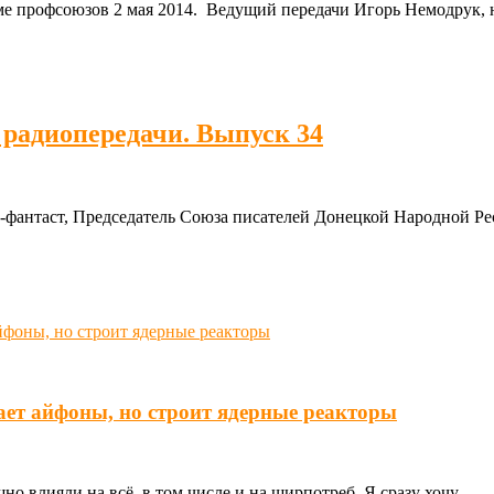
ме профсоюзов 2 мая 2014. Ведущий передачи Игорь Немодрук, 
 радиопередачи. Выпуск 34
-фантаст, Председатель Союза писателей Донецкой Народной Ре
ает айфоны, но строит ядерные реакторы
о влияли на всё, в том числе и на ширпотреб. Я сразу хочу