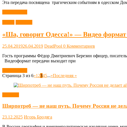
Эта передача посвящена трагическим событиям в одесском До
Читать далее
Видео
Новости
«Ша, говорит Одесса!» — Видео формат
25.04.2019
26.04.2019
DeadPool
0 Комментариев
Гость программы Фёдор Дмитриевич Березин офицер, писатель
Видеоформат передачи выходит при
Читать далее
Страница 3 из 6
«
1
2
3
4
5
...
»
Последняя »
Новости
Ширпотреб — не наш путь. Почему Россия не дел
23.12.2025
Игорь Бродяга
В России география и внешнеполитическая изоляция очень мощн