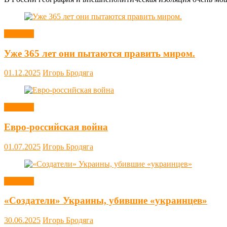
Новости
Уже 365 лет они пытаются править миром.
01.12.2025
Игорь Бродяга
Новости
Евро-российская война
01.07.2025
Игорь Бродяга
Новости
«Создатели» Украины, убившие «украинцев»
30.06.2025
Игорь Бродяга