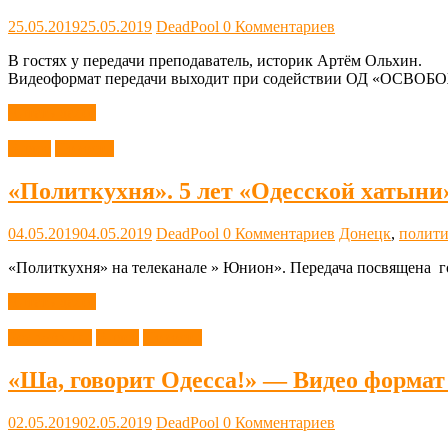
25.05.2019
25.05.2019
DeadPool
0 Комментариев
В гостях у передачи преподаватель, историк Артём Ольхин.
Видеоформат передачи выходит при содействии ОД «ОСВОБО
Читать далее
Видео
Новости
«Политкухня». 5 лет «Одесской хатыни»
04.05.2019
04.05.2019
DeadPool
0 Комментариев
Донецк
,
полити
«Политкухня» на телеканале » Юнион». Передача посвящена г
Читать далее
Без рубрики
Видео
Новости
«Ша, говорит Одесса!» — Видео формат
02.05.2019
02.05.2019
DeadPool
0 Комментариев