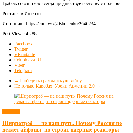
Грабёж союзников всегда предшествует бегству с поля боя.
Ростислав Ищенко
Источник: https://cont.ws/@ishchenko/2640234
Post Views:
4 288
Facebook
Twitter
VKontakte
Odnoklassniki
Viber
Telegram
←
Победить гражданскую войну.
Не только Карабах. Уроки Армении 2.0
→
Новости
Ширпотреб — не наш путь. Почему Россия не
делает айфоны, но строит ядерные реакторы