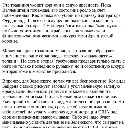
Эта традиция уходит корнями в седую древность. Пока
Валленштейн побеждал, его состояние росло за счёт
побеждённых. Как только его убили по приказу императора
Фердинанда II, всё его имущество было конфисковано в
пользу императора. Тамплиеры богатели, пока были нужны,
но были уничтожены и ограблены, как только стали
финансово-экономическими конкурентами французской
короны.
Милая западная традиция. У нас, как правило, обращают
внимание на одну её заповедь, гласящую «падающего –
толкни». Но есть и вторая, требующая предварительно снять с
него не только последнюю рубашку, но и собственную шкуру,
которая тоже в хозяйстве пригодится.
Впрочем, для Зеленского не так уж всё беспросветно. Команда
Байдена сильно рискует, загоняя в угол маленькую зелёную
крысу. Если Зеленский упрётся и откажется выполнять
требования «письма Пайла», Белый дом окажется в вилке.
Ему придётся либо сделать вид, что ничего не произошло. Но
политические оппоненты, сразу же обратят внимание
избирателей на утрату контроля администрации США над
своими киевскими выкормышами. Либо же надо будет
максимально усилить давление на Зеленского, что сыграет на
руку их политическим оппонентам внутри США, которые