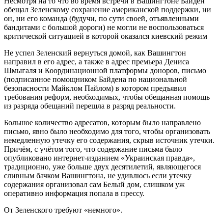
Несмотря на то что во время встречи в Вашингтоне Байден
обещал Зеленскому сохранение американской поддержки, ни
он, ни его команда (будучи, по сути своей, отъявленными
бандитами с большой дороги) не могли не воспользоваться
критической ситуацией в которой оказался киевский режим
Не успел Зеленский вернуться домой, как Вашингтон
направил в его адрес, а также в адрес премьера Дениса
Шмыгаля и Координационной платформы доноров, письмо
(подписанное помощником Байдена по национальной
безопасности Майклом Пайлом) в котором предъявил
требования реформ, необходимых, чтобы обещанная помощь
из разряда обещаний перешла в разряд реальности.
Большое количество адресатов, которым было направлено
письмо, явно было необходимо для того, чтобы организовать
немедленную утечку его содержания, скрыв источник утечки.
Причём, с учётом того, что содержание письма было
опубликовано интернет-изданием «Украинская правда»,
традиционно, уже больше двух десятилетий, являющегося
сливным бачком Вашингтона, не удивлюсь если утечку
содержания организовал сам Белый дом, слишком уж
оперативно информация попала в прессу.
От Зеленского требуют «немного».