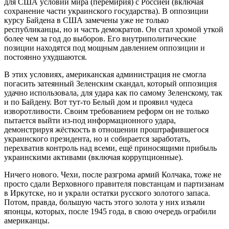
для США условий мира (перемирия) с Россией (включая
сохранение части украинского государства). В оппозиции
курсу Байдена в США замечены уже не только
республиканцы, но и часть демократов. Он стал хромой уткой
более чем за год до выборов. Его внутриполитические
позиции находятся под мощным давлением оппозиции и
постоянно ухудшаются.
В этих условиях, американская администрация не смогла
погасить затеянный Зеленским скандал, который оппозиция
удачно использовала, для удара как по самому Зеленскому, так
и по Байдену. Вот тут-то Белый дом и проявил чудеса
изворотливости. Своим требованием реформ он не только
пытается выйти из-под информационного удара,
демонстрируя жёсткость в отношении проштрафившегося
украинского президента, но и собирается заработать,
перехватив контроль над всеми, ещё приносящими прибыль
украинскими активами (включая коррупционные).
Ничего нового. Чехи, после разгрома армий Колчака, тоже не
просто сдали Верховного правителя повстанцам и партизанам
в Иркутске, но и украли остатки русского золотого запаса.
Потом, правда, большую часть этого золота у них изъяли
японцы, которых, после 1945 года, в свою очередь ограбили
американцы.