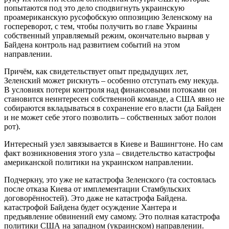
попытаются под это дело сподвигнуть украинскую
проамериканскую русофобскую оппозицию Зеленскому на
госпереворот, с тем, чтобы получить во главе Украины
собственный управляемый режим, окончательно вырвав у
Байдена контроль над развитием событий на этом
направлении.
Причём, как свидетельствует опыт предыдущих лет,
Зеленский может рискнуть – особенно отступать ему некуда.
В условиях потери контроля над финансовыми потоками он
становится неинтересен собственной команде, а США явно не
собираются вкладываться в сохранение его власти (да Байден
и не может себе этого позволить – собственных забот полон
рот).
Интересный узел завязывается в Киеве и Вашингтоне. Но сам
факт возникновения этого узла – свидетельство катастрофы
американской политики на украинском направлении.
Подчеркну, это уже не катастрофа Зеленского (та состоялась
после отказа Киева от имплементации Стамбульских
договорённостей). Это даже не катастрофа Байдена.
катастрофой Байдена будет осуждение Хантера и
предъявление обвинений ему самому. Это полная катастрофа
политики США на западном (украинском) направлении.