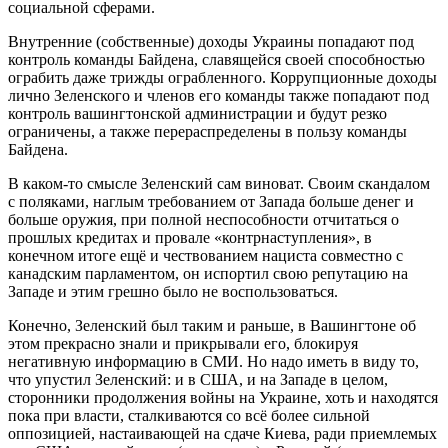
социальной сферами.
Внутренние (собственные) доходы Украины попадают под
контроль команды Байдена, славящейся своей способностью
ограбить даже трижды ограбленного. Коррупционные доходы
лично Зеленского и членов его команды также попадают под
контроль вашингтонской администрации и будут резко
ограничены, а также перераспределены в пользу команды
Байдена.
В каком-то смысле Зеленский сам виноват. Своим скандалом
с поляками, наглым требованием от Запада больше денег и
больше оружия, при полной неспособности отчитаться о
прошлых кредитах и провале «контрнаступления», в
конечном итоге ещё и чествованием нациста совместно с
канадским парламентом, он испортил свою репутацию на
Западе и этим грешно было не воспользоваться.
Конечно, Зеленский был таким и раньше, в Вашингтоне об
этом прекрасно знали и прикрывали его, блокируя
негативную информацию в СМИ. Но надо иметь в виду то,
что упустил Зеленский: и в США, и на Западе в целом,
сторонники продолжения войны на Украине, хоть и находятся
пока при власти, сталкиваются со всё более сильной
оппозицией, настаивающей на сдаче Киева, ради приемлемых