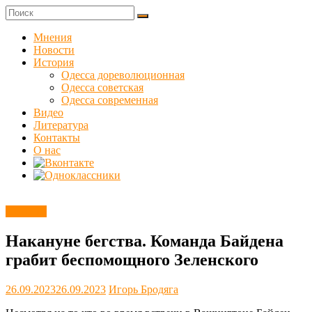
Skip
to
Куликовец
content
Мнения
Новости
Сайт
История
одесского
Одесса дореволюционная
сопротивления
Одесса советская
Одесса современная
Видео
Литература
Контакты
О нас
Новости
Накануне бегства. Команда Байдена
грабит беспомощного Зеленского
26.09.2023
26.09.2023
Игорь Бродяга