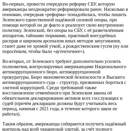
Во-первых, провести очередную реформу СБУ, которую
американцы неоднократно реформировали ранее. Насколько я
понимаю, очередная «реформа» понадобилась, чтобы лишить
Зеленского единственной надёжной силовой опоры, при
помощи которой он де факто и реализует свою внутреннюю
политику. Зеленский, без опоры на СБУ, с её разветвлённым
аппаратом, тайными тюрьмами, практикой внесудебных
расправ и широким арсеналом иных методов запугивания,
станет даже не хромой уткой, а рождественским гусем (ну или
поросёнком, чтобы было «аутентичнее»).
Во-вторых, от Зеленского требуют дополнительно усилить
полномочия, контролируемых американцами Национального
антикоррупционного бюро, антикоррупционной
прокуратуры, Бюро экономической безопасности и Высшего
антикоррупционного суда – структур, призванных бороться с
элитной коррупцией. Среди требований также
восстановление отменённого при Зеленском закона об
обязательном декларировании активов всех госслужащих и
судей (причём декларации должны будут учитывать весь
период, начиная с 2021 года, в течение которого закон не
работал).
Таким образом, американцы собираются получить надёжный
контроль над всей украинской элитой, за счёт полного