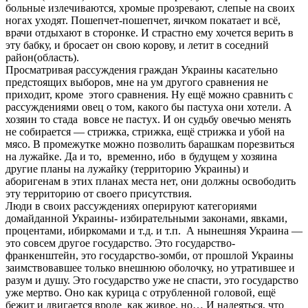
больные излечиваются, хромые прозревают, слепые на своих
ногах уходят. Пошепчет-пошепчет, яичком покатает и всё,
врачи отдыхают в сторонке. И страстно ему хочется верить в
эту бабку, и бросает он свою корову, и летит в соседний
район(область).
Просматривая рассуждения граждан Украины касательно
предстоящих выборов, мне на ум другого сравнения не
приходит, кроме этого сравнения. Ну ещё можно сравнить с
рассуждениями овец о том, какого бы пастуха они хотели.
А
хозяин то стада вовсе не пастух. И он судьбу овечью менять
не собирается — стрижка, стрижка, ещё стрижка и убой на
мясо. В промежутке можно позволить барашкам порезвиться
на лужайке. Да и то, временно, ибо в будущем у хозяина
другие планы на лужайку (территорию Украины) и
аборигенам в этих планах места нет, они должны освободить
эту территорию от своего присутствия.
Люди в своих рассуждениях оперируют категориями
домайданной Украины- избирательными законами, явками,
процентами, ибиркомами и т.д. и т.п. А нынешняя Украина —
это совсем другое государство. Это государство-
франкенштейн, это государство-зомби, от прошлой Украины
заимствовавшее только внешнюю оболочку, но утратившее и
разум и душу. Это государство уже не спасти, это государство
уже мертво. Оно как курица с отрубленной головой, ещё
бежит и двигается вроде как живое, но… И надеяться, что