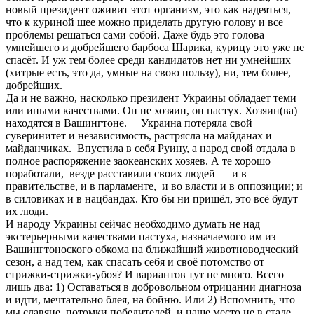
новый президент оживит этот организм, это как надеяться,
что к куриной шее можно приделать другую голову и все
проблемы решаться сами собой. Даже будь это голова
умнейшего и добрейшего барбоса Шарика, курицу это уже не
спасёт. И уж тем более среди кандидатов нет ни умнейших
(хитрые есть, это да, умные на свою пользу), ни, тем более,
добрейших.
Да и не важно, насколько президент Украины обладает теми
или иными качествами. Он не хозяин, он пастух. Хозяин(ва)
находятся в Вашингтоне. Украина потеряла
свой
суверинитет и независимость, растрясла на майданах и
майданчиках. Впустила в себя Руину, а народ свой отдала в
полное распоряжение заокеанских хозяев. А те хорошо
поработали, везде расставили своих людей — и в
правительстве, и в парламенте, и во власти и в оппозиции; и
в силовиках и в нацбандах. Кто бы ни пришёл, это всё будут
их люди.
И народу Украины сейчас необходимо думать не над
экстерьерными качествами пастуха, назначаемого им из
Вашингтоноского обкома на ближайший животноводческий
сезон, а над тем, как спасать себя и своё потомство от
стрижки-стрижки-убоя? И вариантов тут не много. Всего
лишь два: 1) Оставаться в добровольном отрицании диагноза
и идти, мечтательно блея, на бойню. Или 2) Вспомнить, что
мы славяне, потомки победителей, и наше место не в стаде