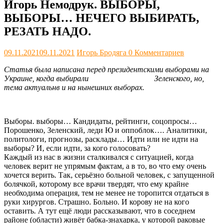
Игорь Немодрук. ВЫБОРЫ,
ВЫБОРЫ… НЕЧЕГО ВЫБИРАТЬ,
РЕЗАТЬ НАДО.
09.11.2021
09.11.2021
Игорь Бродяга
0 Комментариев
Статья была написана перед президентскими выборами на
Украине, когда выбирали Зеленского, но,
тема актуальнв и на нынешних выборах.
Выборы. выборы… Кандидаты, рейтинги, соцопросы…
Порошенко, Зеленский, леди Ю и оппоблок…. Аналитики,
политологи, прогнозы, расклады… Идти или не идти на
выборы? И, если идти, за кого голосовать?
Каждый из нас в жизни сталкивался с ситуацией, когда
человек верит не упрямым фактам, а в то, во что ему очень
хочется верить. Так, серьёзно больной человек, с запущенной
болячкой, которому все врачи твердят, что ему крайне
необходима операция, тем не менее не торопится отдаться в
руки хирургов. Страшно. Больно. И корову не на кого
оставить. А тут ещё люди рассказывают, что в соседнем
районе (области) живёт бабка-знахарка, у которой раковые