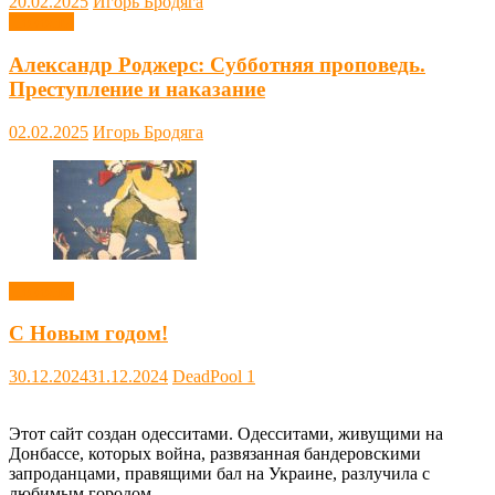
20.02.2025
Игорь Бродяга
Новости
Александр Роджерс: Субботняя проповедь.
Преступление и наказание
02.02.2025
Игорь Бродяга
Новости
С Новым годом!
30.12.2024
31.12.2024
DeadPool
1
Этот сайт создан одесситами. Одесситами, живущими на
Донбассе, которых война, развязанная бандеровскими
запроданцами, правящими бал на Украине, разлучила с
любимым городом.