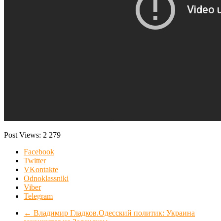
Post Views:
2 279
Facebook
Twitter
VKontakte
Odnoklassniki
Viber
Telegram
←
Владимир Гладков.Одесский политик: Украина