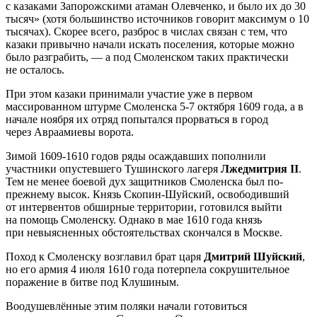
с казаками Запорожскими атаман Олевченко, и было их до 30
тысяч» (хотя большинство источников говорит максимум о 10
тысячах). Скорее всего, разброс в числах связан с тем, что
казаки привычно начали искать поселения, которые можно
было разграбить, — а под Смоленском таких практически
не осталось.
При этом казаки принимали участие уже в первом
массированном штурме Смоленска 5-7 октября 1609 года, а в
начале ноября их отряд попытался прорваться в город
через Авраамиевы ворота.
Зимой 1609-1610 годов ряды осаждавших пополнили
участники опустевшего Тушинского лагеря
Лжедмитрия II
.
Тем не менее боевой дух защитников Смоленска был по-
прежнему высок. Князь Скопин-Шуйский, освободивший
от интервентов обширные территории, готовился выйти
на помощь Смоленску. Однако в мае 1610 года князь
при невыясненных обстоятельствах скончался в Москве.
Поход к Смоленску возглавил брат царя
Дмитрий Шуйский
,
но его армия 4 июля 1610 года потерпела сокрушительное
поражение в битве под Клушиным.
Воодушевлённые этим поляки начали готовиться