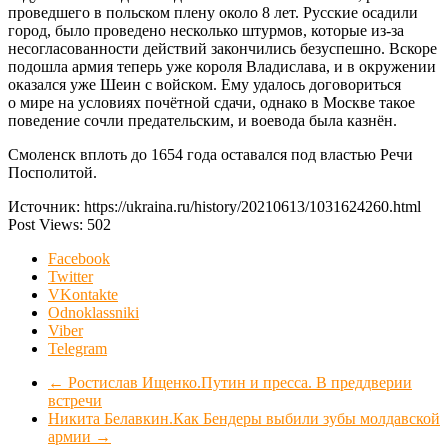
проведшего в польском плену около 8 лет. Русские осадили
город, было проведено несколько штурмов, которые из-за
несогласованности действий закончились безуспешно. Вскоре
подошла армия теперь уже короля Владислава, и в окружении
оказался уже Шеин с войском. Ему удалось договориться
о мире на условиях почётной сдачи, однако в Москве такое
поведение сочли предательским, и воевода была казнён.
Смоленск вплоть до 1654 года оставался под властью Речи
Посполитой.
Источник: https://ukraina.ru/history/20210613/1031624260.html
Post Views:
502
Facebook
Twitter
VKontakte
Odnoklassniki
Viber
Telegram
←
Ростислав Ищенко.Путин и пресса. В преддверии
встречи
Никита Белавкин.Как Бендеры выбили зубы молдавской
армии
→