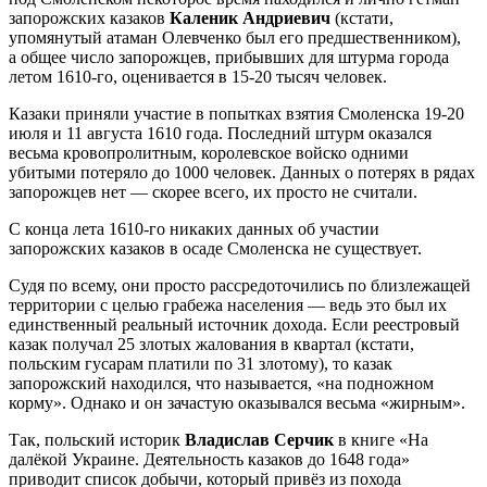
запорожских казаков
Каленик Андриевич
(кстати,
упомянутый атаман Олевченко был его предшественником),
а общее число запорожцев, прибывших для штурма города
летом 1610-го, оценивается в 15-20 тысяч человек.
Казаки приняли участие в попытках взятия Смоленска 19-20
июля и 11 августа 1610 года. Последний штурм оказался
весьма кровопролитным, королевское войско одними
убитыми потеряло до 1000 человек. Данных о потерях в рядах
запорожцев нет — скорее всего, их просто не считали.
С конца лета 1610-го никаких данных об участии
запорожских казаков в осаде Смоленска не существует.
Судя по всему, они просто рассредоточились по близлежащей
территории с целью грабежа населения — ведь это был их
единственный реальный источник дохода. Если реестровый
казак получал 25 злотых жалования в квартал (кстати,
польским гусарам платили по 31 злотому), то казак
запорожский находился, что называется, «на подножном
корму». Однако и он зачастую оказывался весьма «жирным».
Так, польский историк
Владислав Серчик
в книге «На
далёкой Украине. Деятельность казаков до 1648 года»
приводит список добычи, который привёз из похода