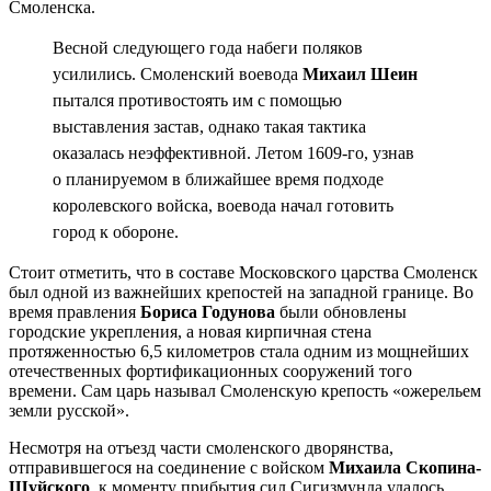
Смоленска.
Весной следующего года набеги поляков
усилились. Смоленский воевода
Михаил Шеин
пытался противостоять им с помощью
выставления застав, однако такая тактика
оказалась неэффективной. Летом 1609-го, узнав
о планируемом в ближайшее время подходе
королевского войска, воевода начал готовить
город к обороне.
Стоит отметить, что в составе Московского царства Смоленск
был одной из важнейших крепостей на западной границе. Во
время правления
Бориса Годунова
были обновлены
городские укрепления, а новая кирпичная стена
протяженностью 6,5 километров стала одним из мощнейших
отечественных фортификационных сооружений того
времени. Сам царь называл Смоленскую крепость «ожерельем
земли русской».
Несмотря на отъезд части смоленского дворянства,
отправившегося на соединение с войском
Михаила Скопина-
Шуйского
, к моменту прибытия сил Сигизмунда удалось