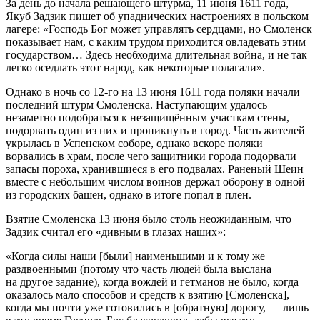
За день до начала решающего штурма, 11 июня 1611 года,
Якуб Задзик пишет об упаднических настроениях в польском
лагере: «Господь Бог может управлять сердцами, но Смоленск
показывает нам, с каким трудом приходится овладевать этим
государством… Здесь необходима длительная война, и не так
легко оседлать этот народ, как некоторые полагали».
Однако в ночь со 12-го на 13 июня 1611 года поляки начали
последний штурм Смоленска. Наступающим удалось
незаметно подобраться к незащищённым участкам стены,
подорвать один из них и проникнуть в город. Часть жителей
укрылась в Успенском соборе, однако вскоре поляки
ворвались в храм, после чего защитники города подорвали
запасы пороха, хранившиеся в его подвалах. Раненый Шеин
вместе с небольшим числом воинов держал оборону в одной
из городских башен, однако в итоге попал в плен.
Взятие Смоленска 13 июня было столь неожиданным, что
Задзик считал его «дивным в глазах наших»:
«Когда силы наши [были] наименьшими и к тому же
раздвоенными (потому что часть людей была выслана
на другое задание), когда вождей и гетманов не было, когда
оказалось мало способов и средств к взятию [Смоленска],
когда мы почти уже готовились в [обратную] дорогу, — лишь