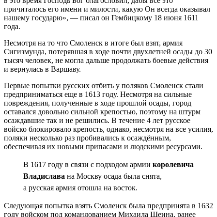
в это время Господь Бог благословил, дабы все это
причиталось его имени и милости, какую Он всегда оказывал
нашему государю», — писал он Гембицкому 18 июня 1611
года.
Несмотря на то что Смоленск в итоге был взят, армия
Сигизмунда, потерявшая в ходе почти двухлетней осады до 30
тысяч человек, не могла дальше продолжать боевые действия
и вернулась в Варшаву.
Первые попытки русских отбить у поляков Смоленск стали
предприниматься еще в 1613 году. Несмотря на сильные
повреждения, полученные в ходе прошлой осады, город
оставался довольно сильной крепостью, поэтому на штурм
осаждавшие так и не решились. В течение 4 лет русское
войско блокировало крепость, однако, несмотря на все усилия,
поляки несколько раз пробивались к осаждённым,
обеспечивая их новыми припасами и людскими ресурсами.
В 1617 году в связи с подходом армии
королевича
Владислава
на Москву осада была снята,
а русская армия отошла на восток.
Следующая попытка взять Смоленск была предпринята в 1632
году войском под командованием Михаила Шеина, ранее