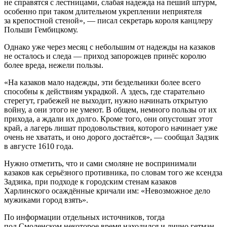
не справятся с лестницами, слабая надежда на пеший штурм,
особенно при таком длительном укреплении неприятеля
за крепостной стеной», — писал секретарь короля канцлеру
Польши Гембицкому.
Однако уже через месяц с небольшим от надежды на казаков
не осталось и следа — приход запорожцев принёс королю
более вреда, нежели пользы.
«На казаков мало надежды, эти бездельники более всего
способны к действиям украдкой. А здесь, где старательно
стерегут, грабежей не выходит, нужно начинать открытую
войну, а они этого не умеют. В общем, немного пользы от их
прихода, а ждали их долго. Кроме того, они опустошат этот
край, а лагерь лишат продовольствия, которого начинает уже
очень не хватать, и оно дорого достаётся», — сообщал Задзик
в августе 1610 года.
Нужно отметить, что и сами смоляне не воспринимали
казаков как серьёзного противника, по словам того же ксендза
Задзика, при подходе к городским стенам казаков
Харлинского осаждённые кричали им: «Невозможное дело
мужиками город взять».
По информации отдельных источников, тогда
под Смоленском некоторое время находился и лично гетман