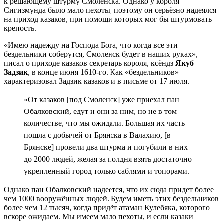
к решающему штурму Смоленска. Однако у короля
Сигизмунда было мало пехоты, поэтому он серьёзно надеялся
на приход казаков, при помощи которых мог бы штурмовать
крепость.
«Имею надежду на Господа Бога, что когда все эти
бездельники соберутся, Смоленск будет в наших руках», —
писал о приходе казаков секретарь короля, ксёндз
Якуб
Задзик
, в конце июня 1610-го. Как «бездельников»
характеризовал Задзик казаков и в письме от 17 июля.
«От казаков [под Смоленск] уже приехал пан
Обалковский, едут и они за ним, но не в том
количестве, что мы ожидали. Большая их часть
пошла с добычей от Брянска в Валахию, [в
Брянске] провели два штурма и погубили в них
до 2000 людей, желая за полдня взять достаточно
укрепленный город только саблями и топорами.
Однако пан Обалковский надеется, что их сюда придет более
чем 1000 вооружённых людей. Будем иметь этих бездельников
более чем 12 тысяч, когда придёт атаман Кулебяка, которого
вскоре ожидаем. Мы имеем мало пехоты, и если казаки