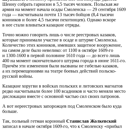
Шеину собрать гарнизон в 5,5 тысяч человек. Польская же
армия на момент начала осады Смоленска — 29 сентября 1609
года — насчитывала почти 13 тысяч бойцов (8,4 тысячи
конников и более 4,5 тысячи пехотинцев). Однако вскоре
в нее стали вливаться казацкие отряды.
Точно можно говорить лишь о числе реестровых казаков,
которые принимали участие в осаде и штурме Смоленска.
Количество этих конников, имевших защитное вооружение,
на самом деле было невелико: от 1100 в октябре 1609-го
и 1300-1600 в первой половине 1610 года — до всего лишь
400 на момент окончательного штурма города в июне 1611-го.
Причём эти изменения были вызваны не гибелью казаков,
а их перемещениями на театре боевых действий польско-
русской войны.
Казацкие хоругви в войсках польских и литовских магнатов
редко насчитывали более 100 всадников и часто меняли место
дислокации вместе с основной частью сил своих патронов.
А вот нереестровых запорожцев под Смоленском было куда
больше.
Так, польный гетман коронный
Станислав Жолкевский
записал в начале октября 1609-го, что к Смоленску «прибыл