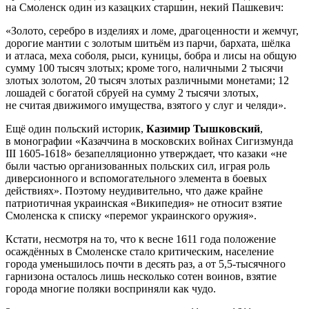
на Смоленск один из казацких старшин, некий Пашкевич:
«Золото, серебро в изделиях и ломе, драгоценности и жемчуг,
дорогие мантии с золотым шитьём из парчи, бархата, шёлка
и атласа, меха соболя, рыси, куницы, бобра и лисы на общую
сумму 100 тысяч злотых; кроме того, наличными 2 тысячи
злотых золотом, 20 тысяч злотых различными монетами; 12
лошадей с богатой сбруей на сумму 2 тысячи злотых,
не считая движимого имущества, взятого у слуг и челяди».
Ещё один польский историк,
Казимир Тышковский
,
в монографии «Казаччина в московских войнах Сигизмунда
III 1605-1618» безапелляционно утверждает, что казаки «не
были частью организованных польских сил, играя роль
диверсионного и вспомогательного элемента в боевых
действиях». Поэтому неудивительно, что даже крайне
патриотичная украинская «Википедия» не относит взятие
Смоленска к списку «перемог украинского оружия».
Кстати, несмотря на то, что к весне 1611 года положение
осаждённых в Смоленске стало критическим, население
города уменьшилось почти в десять раз, а от 5,5-тысячного
гарнизона осталось лишь несколько сотен воинов, взятие
города многие поляки восприняли как чудо.