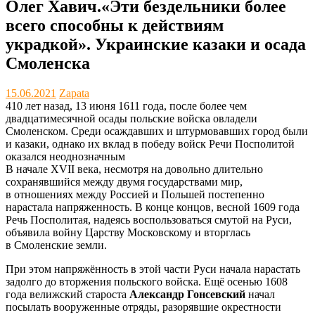
Олег Хавич.«Эти бездельники более
всего способны к действиям
украдкой». Украинские казаки и осада
Смоленска
15.06.2021
Zapata
410 лет назад, 13 июня 1611 года, после более чем
двадцатимесячной осады польские войска овладели
Смоленском. Среди осаждавших и штурмовавших город были
и казаки, однако их вклад в победу войск Речи Посполитой
оказался неоднозначным
В начале XVII века, несмотря на довольно длительно
сохранявшийся между двумя государствами мир,
в отношениях между Россией и Польшей постепенно
нарастала напряженность. В конце концов, весной 1609 года
Речь Посполитая, надеясь воспользоваться смутой на Руси,
объявила войну Царству Московскому и вторглась
в Смоленские земли.
При этом напряжённость в этой части Руси начала нарастать
задолго до вторжения польского войска. Ещё осенью 1608
года велижский староста
Александр Гонсевский
начал
посылать вооруженные отряды, разорявшие окрестности