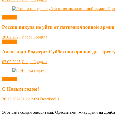
Новости
России никуда не уйти от пятимиллионной армии
20.02.2025
Игорь Бродяга
Новости
Александр Роджерс: Субботняя проповедь. Прест
02.02.2025
Игорь Бродяга
Новости
С Новым годом!
30.12.2024
31.12.2024
DeadPool
1
Этот сайт создан одесситами. Одесситами, живущими на Донба