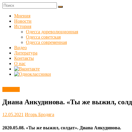
Skip
to
Куликовец
content
Мнения
Новости
Сайт
История
одесского
Одесса дореволюционная
сопротивления
Одесса советская
Одесса современная
Видео
Литература
Контакты
О нас
Новости
Диана Анкудинова. «Ты же выжил, солд
12.05.2021
Игорь Бродяга
2020.05.08. «Ты же выжил, солдат». Диана Анкудинова.