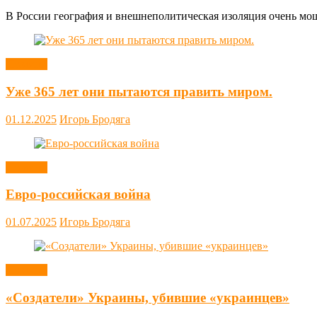
В России география и внешнеполитическая изоляция очень мощн
Новости
Уже 365 лет они пытаются править миром.
01.12.2025
Игорь Бродяга
Новости
Евро-российская война
01.07.2025
Игорь Бродяга
Новости
«Создатели» Украины, убившие «украинцев»