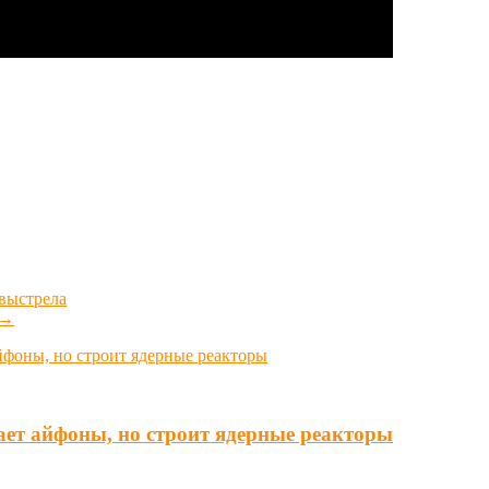
выстрела
→
ает айфоны, но строит ядерные реакторы