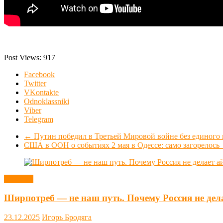
Post Views:
917
Facebook
Twitter
VKontakte
Odnoklassniki
Viber
Telegram
←
Путин победил в Третьей Мировой войне без единого 
США в ООН о событиях 2 мая в Одессе: само загорелось
Новости
Ширпотреб — не наш путь. Почему Россия не дел
23.12.2025
Игорь Бродяга