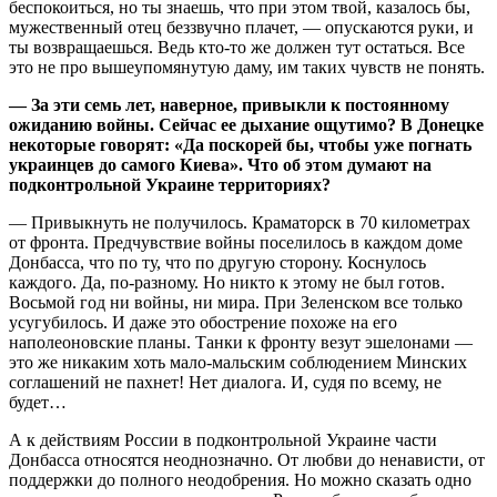
беспокоиться, но ты знаешь, что при этом твой, казалось бы,
мужественный отец беззвучно плачет, — опускаются руки, и
ты возвращаешься. Ведь кто-то же должен тут остаться. Все
это не про вышеупомянутую даму, им таких чувств не понять.
— За эти семь лет, наверное, привыкли к постоянному
ожиданию войны. Сейчас ее дыхание ощутимо? В Донецке
некоторые говорят: «Да поскорей бы, чтобы уже погнать
украинцев до самого Киева». Что об этом думают на
подконтрольной Украине территориях?
— Привыкнуть не получилось. Краматорск в 70 километрах
от фронта. Предчувствие войны поселилось в каждом доме
Донбасса, что по ту, что по другую сторону. Коснулось
каждого. Да, по-разному. Но никто к этому не был готов.
Восьмой год ни войны, ни мира. При Зеленском все только
усугубилось. И даже это обострение похоже на его
наполеоновские планы. Танки к фронту везут эшелонами —
это же никаким хоть мало-мальским соблюдением Минских
соглашений не пахнет! Нет диалога. И, судя по всему, не
будет…
А к действиям России в подконтрольной Украине части
Донбасса относятся неоднозначно. От любви до ненависти, от
поддержки до полного неодобрения. Но можно сказать одно