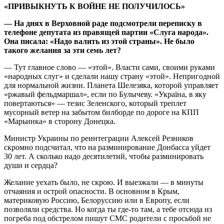
«ПРИВЫКНУТЬ К ВОЙНЕ НЕ ПОЛУЧИЛОСЬ»
— На днях в Верховной раде подсмотрели переписку в
телефоне депутата из правящей партии «Слуга народа».
Она писала: «Надо валить из этой страны». Не было
такого желания за эти семь лет?
— Тут главное слово — «этой». Власти сами, своими руками
«народных слуг» и сделали нашу страну «этой». Непригодной
для нормальной жизни. Планета Шелезяка, которой управляет
«ржавый фельдмаршал», если по Булычеву. «Україна, в яку
повертаються» — тезис Зеленского, который треплет
мусорный ветер на забытом билборде по дороге на КПП
«Марьинка» в сторону Донецка.
Министр Украины по реинтеграции Алексей Резников
скромно подсчитал, что на разминирование Донбасса уйдет
30 лет. А сколько надо десятилетий, чтобы разминировать
души и сердца?
Желание уехать было, не скрою. И выезжали — в минуты
отчаяния и острой опасности. В основном в Крым,
материковую Россию, Белоруссию или в Европу, если
позволяли средства. Но когда ты где-то там, а тебе отсюда из
погреба под обстрелом пишут СМС родители с просьбой не