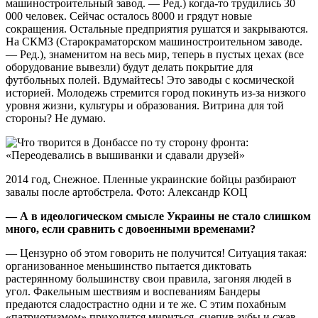
машиностроительный завод. — Ред.) когда-то трудились 30
000 человек. Сейчас осталось 8000 и грядут новые
сокращения. Остальные предприятия рушатся и закрываются.
На СКМЗ (Старокраматорском машиностроительном заводе.
— Ред.), знаменитом на весь мир, теперь в пустых цехах (все
оборудование вывезли) будут делать покрытие для
футбольных полей. Вдумайтесь! Это заводы с космической
историей. Молодежь стремится город покинуть из-за низкого
уровня жизни, культуры и образования. Витрина для той
стороны? Не думаю.
2014 год, Снежное. Пленные украинские бойцы разбирают
завалы после артобстрела. Фото: Александр КОЦ
— А в идеологическом смысле Украины не стало слишком
много, если сравнить с довоенными временами?
— Цензурно об этом говорить не получится! Ситуация такая:
организованное меньшинство пытается диктовать
растерянному большинству свои правила, загоняя людей в
угол. Факельным шествиям и воспеваниям Бандеры
предаются сладострастно одни и те же. С этим похабным
«патриотизмом» приходится мириться, сцепив зубы и сжав