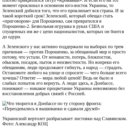
плотно прикрепился титул «Кровавый». И если его на тот
момент проклинал в основном юго-восток Украины, то
Зеленский добился того, что его проклинает вся страна. И за
такой короткий срок! Зеленский, который обещал стать
«приговором» для Порошенко, сам превратился в
Порошенко-2. Безвольная игрушка в руках США и
спущенных им же с цепи националистов, которых он боится
до одури.
А Зеленского у нас активно поддержали на выборах по трем
причинам — против Порошенко, за обещанный мир и просто
потому, что устали. От ненависти, потерь, блокпостов,
обысков, посадок, пыток и неизвестности. Но вопреки его
обещаниям, люди продолжают гибнуть, а народ — страдать.
Остановите любого на улице и спросите — чего больше всего
хочешь? Ответят — мира любой ценой! Ведь не было и
слабых попыток его вернуть. А люди здесь, в Донбассе,
понимают — никакое процветание Украины невозможно без
восстановления добрых связей с Россией.
Украинский вертолет разбрасывает листовки над Славянском.
Фото: Александр КОЦ