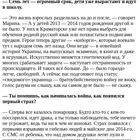
— Семь лет — огромный срок, дети уже вырастают и идут
в школу.
— Это жизнь взрослых разделилась на до и после, — говорит
Марина. — А у детей 2013 — 2014 годов рождения другой и
не было. У них в Краматорске уже нет права выбрать для
обучения родной русский язык или похвастаться подвигами
предков. Герои теперь другие — «киборги», которые воевали
тут с народом семь лет назад. Они везде — в новейшей
истории Украины, на выпускных экзаменах, в книгах и даже
в игрушках. Искусственно меняется генетический код. У
многих срабатывает защита — наступает отстраненность от
происходящего. И таких все больше. До — было гораздо
легче, свободней. А сейчас нас подгоняют под статус
«свидомого» украинца — братоубийственную войну не вижу,
голос разума не слышу, как на самом деле было — не скажу.
— Ты помнишь, как начиналась война, как появился
первый страх?
— Сперва все казалось понарошку. Будто кто-то с кем-то
поссорился, идет драка, а ты только наблюдатель, тебе ничего
не угрожает, ведь ты ни в чем не виноват. Страх появился с
первыми взрывами и гибелью людей в майские дни 2014-го.
С СМС от ребенка, что над домом дедушки летят пули и