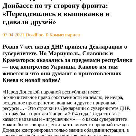
Донбассе по ту сторону фронта:
«Переодевались в вышиванки и
сдавали друзей»
07.04.2021
DeadPool
0 Комментариев
Ровно 7 лет назад ДНР приняла Декларацию о
суверенитете. Но Мариуполь, Славянск и
Краматорск оказались за пределами республики
— под контролем Украины. Каково им там
живется и что они думают о приготовлениях
Киева к новой войне?
«Народ Донецкой народной республики имеет
исключительное право собственности на землю, ее недра,
воздушное пространство, водные и другие природные
ресурсы…» Это строчки из Декларации о суверенитете ДНР,
которая была принята 7 апреля 2014 года. Тогда этот акт
казался наивным и «игрушечным» — о каком суверенитете
можно было говорить, если на тот момент народный съезд в
Донецке контролировал только здание обладминистрации, в
городе еще действовала украинская власть, включая