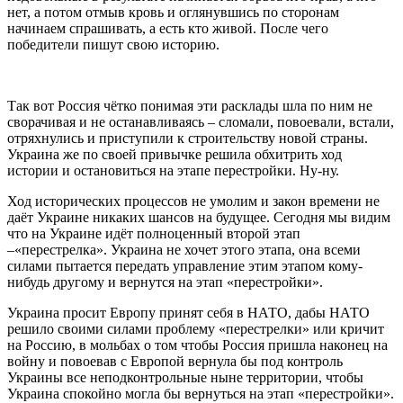
нет, а потом отмыв кровь и оглянувшись по сторонам
начинаем спрашивать, а есть кто живой. После чего
победители пишут свою историю.
Так вот Россия чётко понимая эти расклады шла по ним не
сворачивая и не останавливаясь – сломали, повоевали, встали,
отряхнулись и приступили к строительству новой страны.
Украина же по своей привычке решила обхитрить ход
истории и остановиться на этапе перестройки. Ну-ну.
Ход исторических процессов не умолим и закон времени не
даёт Украине никаких шансов на будущее. Сегодня мы видим
что на Украине идёт полноценный второй этап
–«перестрелка». Украина не хочет этого этапа, она всеми
силами пытается передать управление этим этапом кому-
нибудь другому и вернутся на этап «перестройки».
Украина просит Европу принят себя в НАТО, дабы НАТО
решило своими силами проблему «перестрелки» или кричит
на Россию, в мольбах о том чтобы Россия пришла наконец на
войну и повоевав с Европой вернула бы под контроль
Украины все неподконтрольные ныне территории, чтобы
Украина спокойно могла бы вернуться на этап «перестройки».