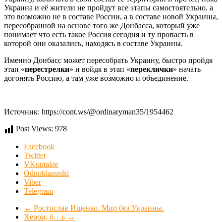
Украина и её жители не пройдут все этапы самостоятельно, а
это возможно не в составе России, а в составе новой Украины,
пересобранной на основе того же Донбасса, который уже
понимает что есть такое Россия сегодня и ту пропасть в
которой они оказались, находясь в составе Украины.
Именно Донбасс может пересобрать Украину, быстро пройдя
этап «
перестрелки
» и войдя в этап «
переклички
» начать
догонять Россию, а там уже возможно и объединение.
Источник: https://cont.ws/@ordinaryman35/1954462
Post Views:
978
Facebook
Twitter
VKontakte
Odnoklassniki
Viber
Telegram
←
Ростислав Ищенко. Мир без Украины.
Херои, б…ь
→