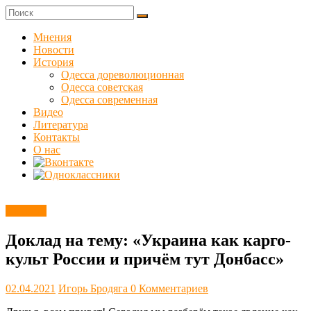
Skip
to
Куликовец
content
Мнения
Новости
Сайт
История
одесского
Одесса дореволюционная
сопротивления
Одесса советская
Одесса современная
Видео
Литература
Контакты
О нас
Новости
Доклад на тему: «Украина как карго-
культ России и причём тут Донбасс»
02.04.2021
Игорь Бродяга
0 Комментариев