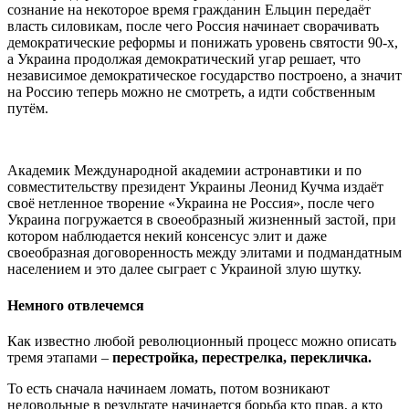
сознание на некоторое время гражданин Ельцин передаёт
власть силовикам, после чего Россия начинает сворачивать
демократические реформы и понижать уровень святости 90-х,
а Украина продолжая демократический угар решает, что
независимое демократическое государство построено, а значит
на Россию теперь можно не смотреть, а идти собственным
путём.
Академик Международной академии астронавтики и по
совместительству президент Украины Леонид Кучма издаёт
своё нетленное творение «Украина не Россия», после чего
Украина погружается в своеобразный жизненный застой, при
котором наблюдается некий консенсус элит и даже
своеобразная договоренность между элитами и подмандатным
населением и это далее сыграет с Украиной злую шутку.
Немного отвлечемся
Как известно любой революционный процесс можно описать
тремя этапами –
перестройка, перестрелка, перекличка.
То есть сначала начинаем ломать, потом возникают
недовольные в результате начинается борьба кто прав, а кто