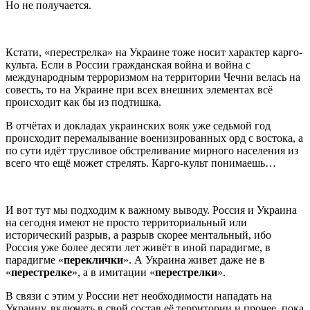
Но не получается.
Кстати, «перестрелка» на Украине тоже носит характер карго-
культа. Если в России гражданская война и война с
международным терроризмом на территории Чечни велась на
совесть, то на Украине при всех внешних элементах всё
происходит как бы из подтишка.
В отчётах и докладах украинских вояк уже седьмой год
происходит перемалывание военизированных орд с востока, а
по сути идёт трусливое обстреливание мирного населения из
всего что ещё может стрелять. Карго-культ понимаешь…
И вот тут мы подходим к важному выводу. Россия и Украина
на сегодня имеют не просто территориальный или
исторический разрыв, а разрыв скорее ментальный, ибо
Россия уже более десяти лет живёт в иной парадигме, в
парадигме «
переклички
». А Украина живет даже не в
«
перестрелке
», а в имитации «
перестрелки
».
В связи с этим у России нет необходимости нападать на
Украину, включать в свой состав её территории и прочее, пока