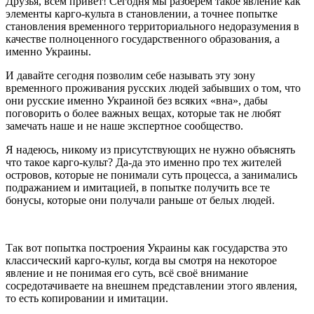
Друзья, всем привет! Сегодня мы разберём такое явление как
элементы карго-культа в становлении, а точнее попытке
становления временного территориального недоразумения в
качестве полноценного государственного образования, а
именно Украины.
И давайте сегодня позволим себе называть эту зону
временного проживания русских людей забывших о том, что
они русские именно Украиной без всяких «вна», дабы
поговорить о более важных вещах, которые так не любят
замечать наше и не наше экспертное сообщество.
Я надеюсь, никому из присутствующих не нужно объяснять
что такое карго-культ? Да-да это именно про тех жителей
островов, которые не понимали суть процесса, а занимались
подражанием и имитацией, в попытке получить все те
бонусы, которые они получали раньше от белых людей.
Так вот попытка построения Украины как государства это
классический карго-культ, когда вы смотря на некоторое
явление и не понимая его суть, всё своё внимание
сосредотачиваете на внешнем представлении этого явления,
то есть копировании и имитации.