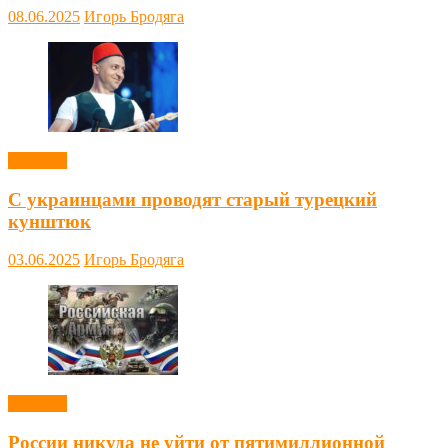
08.06.2025
Игорь Бродяга
Новости
С украинцами проводят старый турецкий
кунштюк
03.06.2025
Игорь Бродяга
Новости
России никуда не уйти от пятимиллионной