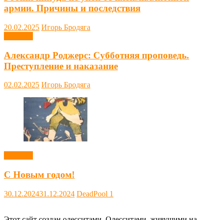
армии. Причины и последствия
20.02.2025
Игорь Бродяга
Новости
Александр Роджерс: Субботняя проповедь.
Преступление и наказание
02.02.2025
Игорь Бродяга
Новости
С Новым годом!
30.12.2024
31.12.2024
DeadPool
1
Этот сайт создан одесситами. Одесситами, живущими на