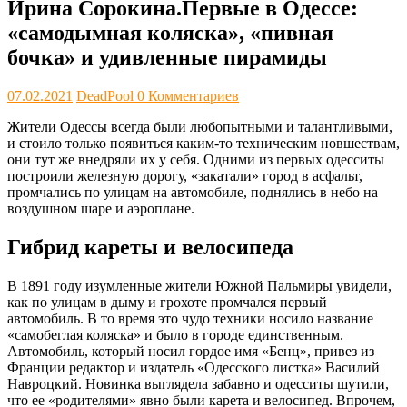
Ирина Сорокина.Первые в Одессе:
«самодымная коляска», «пивная
бочка» и удивленные пирамиды
07.02.2021
DeadPool
0 Комментариев
Жители Одессы всегда были любопытными и талантливыми,
и стоило только появиться каким-то техническим новшествам,
они тут же внедряли их у себя. Одними из первых одесситы
построили железную дорогу, «закатали» город в асфальт,
промчались по улицам на автомобиле, поднялись в небо на
воздушном шаре и аэроплане.
Гибрид кареты и велосипеда
В 1891 году изумленные жители Южной Пальмиры увидели,
как по улицам в дыму и грохоте промчался первый
автомобиль. В то время это чудо техники носило название
«самобеглая коляска» и было в городе единственным.
Автомобиль, который носил гордое имя «Бенц», привез из
Франции редактор и издатель «Одесского листка» Василий
Навроцкий. Новинка выглядела забавно и одесситы шутили,
что ее «родителями» явно были карета и велосипед. Впрочем,