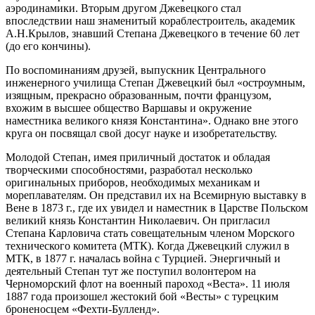
аэродинамики. Вторым другом Джевецкого стал
впоследствии наш знаменитый кораблестроитель, академик
А.Н.Крылов, знавший Степана Джевецкого в течение 60 лет
(до его кончины).
По воспоминаниям друзей, выпускник Центрального
инженерного училища Степан Джевецкий был «остроумным,
изящным, прекрасно образованным, почти французом,
вхожим в высшее общество Варшавы и окружение
наместника великого князя Константина». Однако вне этого
круга он посвящал свой досуг науке и изобретательству.
Молодой Степан, имея приличный достаток и обладая
творческими способностями, разработал несколько
оригинальных приборов, необходимых механикам и
мореплавателям. Он представил их на Всемирную выставку в
Вене в 1873 г., где их увидел и наместник в Царстве Польском
великий князь Константин Николаевич. Он пригласил
Степана Карловича стать совещательным членом Морского
технического комитета (МТК). Когда Джевецкий служил в
МТК, в 1877 г. началась война с Турцией. Энергичный и
деятельный Степан тут же поступил волонтером на
Черноморский флот на военный пароход «Веста». 11 июля
1887 года произошел жестокий бой «Весты» с турецким
броненосцем «Фехти-Булленд».