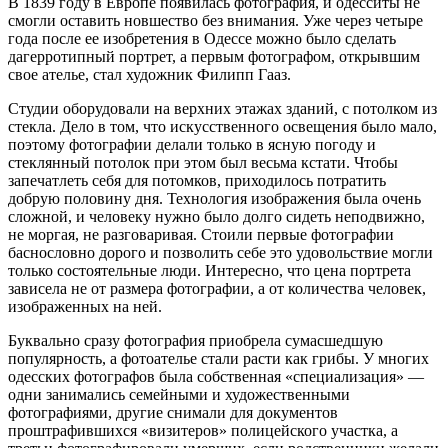
В 1839 году в Европе появилась фотография, и одесситы не
смогли оставить новшество без внимания. Уже через четыре
года после ее изобретения в Одессе можно было сделать
дагерротипный портрет, а первым фотографом, открывшим
свое ателье, стал художник Филипп Гааз.
Студии оборудовали на верхних этажах зданий, с потолком из
стекла. Дело в том, что искусственного освещения было мало,
поэтому фотографии делали только в ясную погоду и
стеклянный потолок при этом был весьма кстати. Чтобы
запечатлеть себя для потомков, приходилось потратить
добрую половину дня. Технология изображения была очень
сложной, и человеку нужно было долго сидеть неподвижно,
не моргая, не разговаривая. Стоили первые фотографии
баснословно дорого и позволить себе это удовольствие могли
только состоятельные люди. Интересно, что цена портрета
зависела не от размера фотографии, а от количества человек,
изображенных на ней.
Буквально сразу фотография приобрела сумасшедшую
популярность, а фотоателье стали расти как грибы. У многих
одесских фотографов была собственная «специализация» —
одни занимались семейными и художественными
фотографиями, другие снимали для документов
проштрафившихся «визитеров» полицейского участка, а