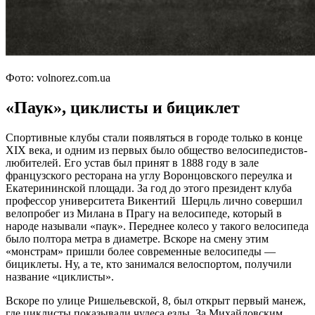
Фото: volnorez.com.ua
«Паук», циклисты и бициклет
Спортивные клубы стали появляться в городе только в конце
XIX века, и одним из первых было общество велосипедистов-
любителей. Его устав был принят в 1888 году в зале
французского ресторана на углу Воронцовского переулка и
Екатерининской площади. За год до этого президент клуба
профессор университета Викентий Шерцль лично совершил
велопробег из Милана в Прагу на велосипеде, который в
народе называли «паук». Переднее колесо у такого велосипеда
было полтора метра в диаметре. Вскоре на смену этим
«монстрам» пришли более современные велосипеды —
бициклеты. Ну, а те, кто занимался велоспортом, получили
название «циклисты».
Вскоре по улице Ришельевской, 8, был открыт первый манеж,
где циклисты показывали чудеса езды. За Михайловским