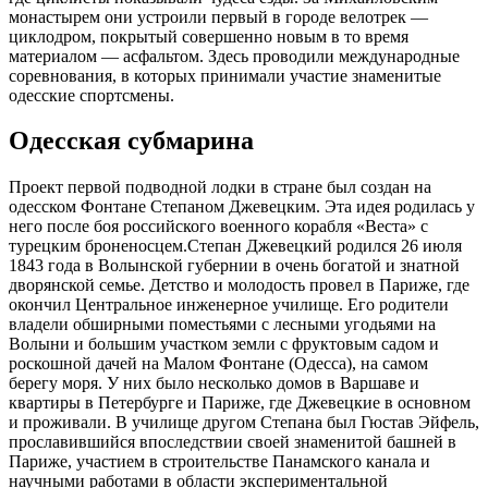
монастырем они устроили первый в городе велотрек —
циклодром, покрытый совершенно новым в то время
материалом — асфальтом. Здесь проводили международные
соревнования, в которых принимали участие знаменитые
одесские спортсмены.
Одесская субмарина
Проект первой подводной лодки в стране был создан на
одесском Фонтане Степаном Джевецким. Эта идея родилась у
него после боя российского военного корабля «Веста» с
турецким броненосцем.Степан Джевецкий родился 26 июля
1843 года в Волынской губернии в очень богатой и знатной
дворянской семье. Детство и молодость провел в Париже, где
окончил Центральное инженерное училище. Его родители
владели обширными поместьями с лесными угодьями на
Волыни и большим участком земли с фруктовым садом и
роскошной дачей на Малом Фонтане (Одесса), на самом
берегу моря. У них было несколько домов в Варшаве и
квартиры в Петербурге и Париже, где Джевецкие в основном
и проживали. В училище другом Степана был Гюстав Эйфель,
прославившийся впоследствии своей знаменитой башней в
Париже, участием в строительстве Панамского канала и
научными работами в области экспериментальной