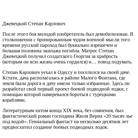
Джевецкий Степан Карлович
После этого боя молодой изобретатель был демобилизован. В
столкновении с бронированным чудом военной мысли того
времени русский пароход был буквально изрешечен и
большая половина экипажа погибла. Матрос Степан
Джевецкий получил солдатского Георгия за храбрость
(которым он всю жизнь очень гордился) и… повод подумать.
Степан Карлович уехал в Одессу и поселился на своей даче.
Кстати, дача располагалась в районе Малого Фонтана, где
земля была дорога и дачу имели только избранные. Здесь он
разработал свой первый проект боевой подводной лодки, с
помощью которой намеревался бороться с турецкими
кораблями.
Литературным хитом конца ХIХ века, без сомнения, был
фантастический роман господина Жюля Верна «20 тысяч лье
под водой». Гениальный фантаст на несколько десятков лет
предвосхитил создание боевых подводных лодок.