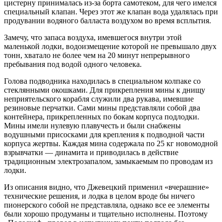
цистерну принималась из-за борта самотеком, для чего имелся
специальный клапан. Через этот же клапан вода удалялась при
продувании водяного балласта воздухом во время всплытия.
Замечу, что запаса воздуха, имевшегося внутри этой
маленькой лодки, водоизмещение которой не превышало двух
тонн, хватало не более чем на 20 минут непрерывного
пребывания под водой одного человека.
Голова подводника находилась в специальном колпаке со
стеклянными окошками. Для прикрепления мины к днищу
неприятельского корабля служили два рукава, имевшие
резиновые перчатки. Сами мины представляли собой два
контейнера, прикрепленных по бокам корпуса подлодки.
Мины имели нулевую плавучесть и были снабжены
водушными присосками для крепления к подводной части
корпуса жертвы. Каждая мина содержала по 25 кг новомодной
взрывчатки — динамита и приводилась в действие
традиционным электрозапалом, замыкаемым по проводам из
лодки.
Из описания видно, что Джевецкий применил «вчерашние»
технические решения, и лодка в целом вроде бы ничего
пионерского собой не представляла, однако все ее элементы
были хорошо продуманы и тщательно исполнены. Поэтому