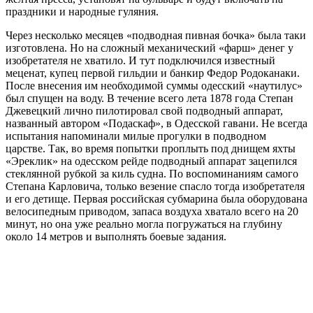
праздники и народные гуляния.
Через несколько месяцев «подводная пивная бочка» была таки
изготовлена. Но на сложный механический «фарш» денег у
изобретателя не хватило. И тут подключился известный
меценат, купец первой гильдии и банкир Федор Родоканаки.
После внесения им необходимой суммы одесский «наутилус»
был спущен на воду. В течение всего лета 1878 года Степан
Джевецкий лично пилотировал свой подводный аппарат,
названный автором «Подаскаф», в Одесской гавани. Не всегда
испытания напоминали милые прогулки в подводном
царстве. Так, во время попытки проплыть под днищем яхты
«Эреклик» на одесском рейде подводный аппарат зацепился
стеклянной рубкой за киль судна. По воспоминаниям самого
Степана Карловича, только везение спасло тогда изобретателя
и его детище. Первая российская субмарина была оборудована
велосипедным приводом, запаса воздуха хватало всего на 20
минут, но она уже реально могла погружаться на глубину
около 14 метров и выполнять боевые задания.