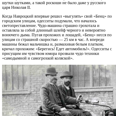
шутки шутками, а такой роскоши не было даже у русского
царя Николая II.
Когда Навроцкий впервые решил «выгулять» свой «Бенц» по
городским улицам, одесситы подумали, что началось
светопреставление. Чудо-машина страшно грохотала и
оставляла за собой длинный шлейф черного и невероятно
вонючего дыма. Пугая прохожих и лошадей, «Бенц» несся по
улицам со страшной скоростью — 25 км в час. А впереди
машины бежал мальчишка и, размахивая белым платком,
кричал прохожим: «Берегись! Едет автомобиль!». Одесситы с
присущим им чувством юмора прозвали чудо техники
«самодымной и самогрохкой коляской».