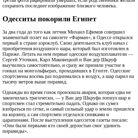
третьи фотографировали умерших, если родственники желали
сохранить последнее изображение близкого человека.
Одесситы покорили Египет
За два года до того как летчик Михаил Ефимов совершил
знаменитый полет на самолете «Фарман», в Одессе открылся
первый в стране аэроклуб. Свою деятельность клуб начал с
приобретения воздушного шара, который был изготовлен в
Париже. Летать на нем первые одесские воздухоплаватели —
Сергей Уточкин, Карл Маковецкий и Ван дер Шкруф
выучились самостоятельно, и сразу же приняли участие в
гонках на монгольфьерах, проходивших в Египте. Одесские
спортсмены восемь раз поднимались в воздух, а шар парил на
тысячу метров выше пирамид.
Однажды во время гонок произошла авария, которая едва не
закончилась трагически, — у Ван дер Шкруфа лопнул шар и
спортсмен стал стремительно падать. Однако он сумел
взобраться по сетке, и самый сильный удар о землю пришелся
на корзину, а сам спортсмен отделался синяками и
царапинами. После выступления одесситов газеты писали:
«Они были первыми кто своей дерзостью смог удивить
пирамиды».