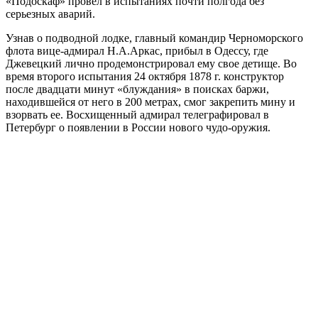
«Подоскаф» провел в испытаниях почти полгода без
серьезных аварий.
Узнав о подводной лодке, главный командир Черноморского
флота вице-адмирал Н.А.Аркас, прибыл в Одессу, где
Джевецкий лично продемонстрировал ему свое детище. Во
время второго испытания 24 октября 1878 г. конструктор
после двадцати минут «блуждания» в поисках баржи,
находившейся от него в 200 метрах, смог закрепить мину и
взорвать ее. Восхищенный адмирал телеграфировал в
Петербург о появлении в России нового чудо-оружия.