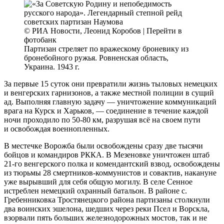
© РИА Новости, Леонид Коробов | Перейти в
фотобанк
Партизан стреляет по вражескому броневику из
бронебойного ружья. Ровненская область,
Украина. 1943 г.
За первые 15 суток они превратили жизнь тыловых немецких
и венгерских гарнизонов, а также местной полиции в сущий
ад. Выполняя главную задачу — уничтожение коммуникаций
врага на Курск и Харьков, — соединение в течение каждой
ночи проходило по 50-80 км, разрушая всё на своем пути
и освобождая военнопленных.
В местечке Ворожба были освобождены сразу две тысячи
бойцов и командиров РККА. В Мезеновке уничтожен штаб
21-го венгерского полка и комендантский взвод, освобождены
из тюрьмы 28 смертников-коммунистов и совактив, накануне
уже вырывший для себя общую могилу. В селе Сенное
истреблен немецкий охранный батальон. В районе с.
Гребенниковка Тростянецкого района партизаны столкнули
два воинских эшелона, шедших через реки Псел и Ворскла,
взорвали пять больших железнодорожных мостов, так и не