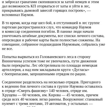
и забросал гранатами скопившихся за хатой немцев и этим
дал возможность КП оторваться от хаты и уйти в лес,
прикрываясь дымовой завесой горящих построек», —
вспоминал Наумов.
В то время, когда еще шел бой, в отступившей в лес группе
партизан распространился слух, что командир Наумов
и комиссар соединения погибли. В панике люди начали
уничтожать штабные документы, все списки личного состава,
оперсводки и рабочие карты были полностью сожжены. На
совещание, собранное подошедшим Наумовым, собрались уже
не все.
Попытка вырваться из Голованевского леса в сторону
Винничины успехом тоже не увенчались, пути движения
были перекрыты. Лес обстреливала по площади немецкая
артиллерия, а над ним закладывали круги «Дугласы»
с боеприпасами, запрошенными отрядом по рации.
Соединение разделилось на несколько отрядов. Пригодного
к ведению боя личного состава в группе Наумова оставалось
в отряде «Смерть фашизму» 140 человек, отряде им.
Хрущева — 60 человек, им. Кирова — 45 человек, причем
среди всех 40 человек легко ранены. Вооружение: станковый
пулемет с тремя лентами, 19 автоматов, у остальных —