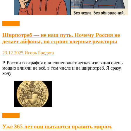
Новости
Ширпотреб — не наш путь. Почему Россия не
делает айфоны, но строит ядерные реакторы
23.12.2025
Игорь Бродяга
В России география и внешнеполитическая изоляция очень
мощно влияли на всё, в том числе и на ширпотреб. Я сразу
хочу
Новости
Уже 365 лет они пытаются править миром.