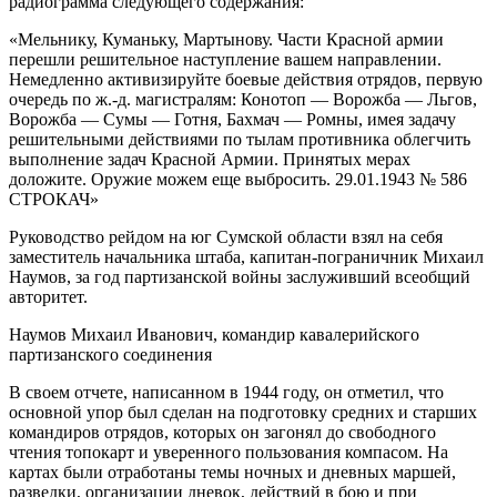
радиограмма следующего содержания:
«Мельнику, Куманьку, Мартынову. Части Красной армии
перешли решительное наступление вашем направлении.
Немедленно активизируйте боевые действия отрядов, первую
очередь по ж.-д. магистралям: Конотоп — Ворожба — Льгов,
Ворожба — Сумы — Готня, Бахмач — Ромны, имея задачу
решительными действиями по тылам противника облегчить
выполнение задач Красной Армии. Принятых мерах
доложите. Оружие можем еще выбросить. 29.01.1943 № 586
СТРОКАЧ»
Руководство рейдом на юг Сумской области взял на себя
заместитель начальника штаба, капитан-пограничник Михаил
Наумов, за год партизанской войны заслуживший всеобщий
авторитет.
Наумов Михаил Иванович, командир кавалерийского
партизанского соединения
В своем отчете, написанном в 1944 году, он отметил, что
основной упор был сделан на подготовку средних и старших
командиров отрядов, которых он загонял до свободного
чтения топокарт и уверенного пользования компасом. На
картах были отработаны темы ночных и дневных маршей,
разведки, организации дневок, действий в бою и при