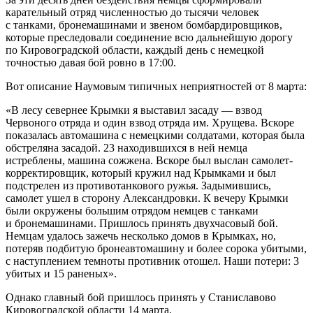
карательный отряд численностью до тысячи человек
с танками, бронемашинами и звеном бомбардировщиков,
которые преследовали соединение всю дальнейшую дорогу
по Кировоградской области, каждый день с немецкой
точностью давая бой ровно в 17:00.
Вот описание Наумовым типичных неприятностей от 8 марта:
«В лесу севернее Крымки я выставил засаду — взвод
Червоного отряда и один взвод отряда им. Хрущева. Вскоре
показалась автомашина с немецкими солдатами, которая была
обстреляна засадой. 23 находившихся в ней немца
истреблены, машина сожжена. Вскоре был выслан самолет-
корректировщик, который кружил над Крымками и был
подстрелен из противотанкового ружья. Задымившись,
самолет ушел в сторону Александровки. К вечеру Крымки
были окружены большим отрядом немцев с танками
и бронемашинами. Пришлось принять двухчасовый бой.
Немцам удалось зажечь несколько домов в Крымках, но,
потеряв подбитую бронеавтомашину и более сорока убитыми,
с наступлением темноты противник отошел. Наши потери: 3
убитых и 15 раненых».
Однако главный бой пришлось принять у Станиславово
Кировоградской области 14 марта.