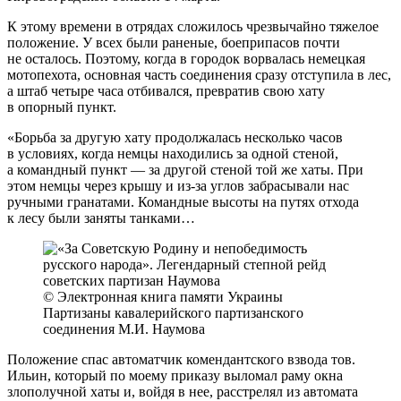
К этому времени в отрядах сложилось чрезвычайно тяжелое
положение. У всех были раненые, боеприпасов почти
не осталось. Поэтому, когда в городок ворвалась немецкая
мотопехота, основная часть соединения сразу отступила в лес,
а штаб четыре часа отбивался, превратив свою хату
в опорный пункт.
«Борьба за другую хату продолжалась несколько часов
в условиях, когда немцы находились за одной стеной,
а командный пункт — за другой стеной той же хаты. При
этом немцы через крышу и из-за углов забрасывали нас
ручными гранатами. Командные высоты на путях отхода
к лесу были заняты танками…
© Электронная книга памяти Украины
Партизаны кавалерийского партизанского
соединения М.И. Наумова
Положение спас автоматчик комендантского взвода тов.
Ильин, который по моему приказу выломал раму окна
злополучной хаты и, войдя в нее, расстрелял из автомата