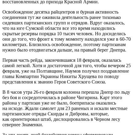
восстановленных до прихода Красной Армии.
Освобождение десятка райцентров и бурная активность
соединения тут же оживила деятельность ранее тихонько
сидевших партизанских групп и отрядов. Вдруг оказалось,
что на юге Сумской области все это время находились
скрытые резервы порядка 10 тысяч человек. Но досиделись
они до того, что фронт к тому моменту находился уже в 60-70
километрах. Близилось освобождение, поэтому партизанам
нужно было отодвигаться дальше, на правый берег Днепра.
Первая часть рейда, закончившаяся 18 февраля, оказалась
самой легкой. Хотя и достаточной для того, чтобы вечером 25
февраля, уже на Полтавщине, Наумов получил поздравление
главы Компартии Украины Никиты Хрущева по поводу
представления к званию Героя Советского Союза.
В 8 часов утра 26-го февраля колонна перешла Днепр по льду
без боя и сосредоточилась в районе Чигирина. Карт этого
района у партизан уже не было, боеприпасы оказались
на исходе. Ждали самолет для 23 раненых и искали местные
партизанские отряды Скирды и Дибровы, которые,
как ориентировал штаб, дислоцировались в Черном лесу
севернее Знаменки.
За эти десять дней бездействия немцы сформировали