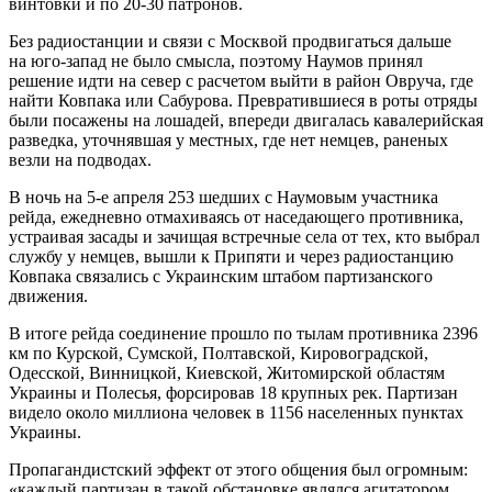
винтовки и по 20-30 патронов.
Без радиостанции и связи с Москвой продвигаться дальше
на юго-запад не было смысла, поэтому Наумов принял
решение идти на север с расчетом выйти в район Овруча, где
найти Ковпака или Сабурова. Превратившиеся в роты отряды
были посажены на лошадей, впереди двигалась кавалерийская
разведка, уточнявшая у местных, где нет немцев, раненых
везли на подводах.
В ночь на 5-е апреля 253 шедших с Наумовым участника
рейда, ежедневно отмахиваясь от наседающего противника,
устраивая засады и зачищая встречные села от тех, кто выбрал
службу у немцев, вышли к Припяти и через радиостанцию
Ковпака связались с Украинским штабом партизанского
движения.
В итоге рейда соединение прошло по тылам противника 2396
км по Курской, Сумской, Полтавской, Кировоградской,
Одесской, Винницкой, Киевской, Житомирской областям
Украины и Полесья, форсировав 18 крупных рек. Партизан
видело около миллиона человек в 1156 населенных пунктах
Украины.
Пропагандистский эффект от этого общения был огромным:
«каждый партизан в такой обстановке являлся агитатором