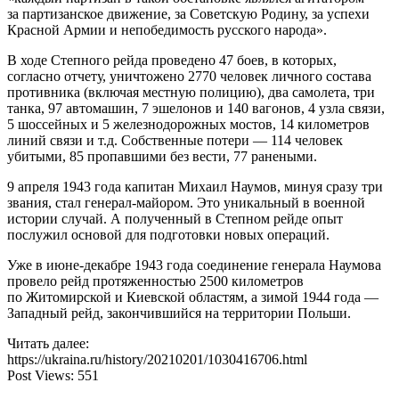
за партизанское движение, за Советскую Родину, за успехи
Красной Армии и непобедимость русского народа».
В ходе Степного рейда проведено 47 боев, в которых,
согласно отчету, уничтожено 2770 человек личного состава
противника (включая местную полицию), два самолета, три
танка, 97 автомашин, 7 эшелонов и 140 вагонов, 4 узла связи,
5 шоссейных и 5 железнодорожных мостов, 14 километров
линий связи и т.д. Собственные потери — 114 человек
убитыми, 85 пропавшими без вести, 77 ранеными.
9 апреля 1943 года капитан Михаил Наумов, минуя сразу три
звания, стал генерал-майором. Это уникальный в военной
истории случай. А полученный в Степном рейде опыт
послужил основой для подготовки новых операций.
Уже в июне-декабре 1943 года соединение генерала Наумова
провело рейд протяженностью 2500 километров
по Житомирской и Киевской областям, а зимой 1944 года —
Западный рейд, закончившийся на территории Польши.
Читать далее:
https://ukraina.ru/history/20210201/1030416706.html
Post Views:
551