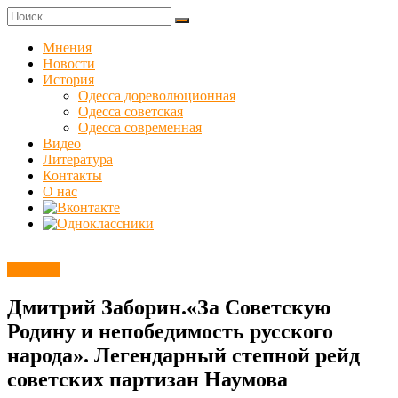
Skip
to
Куликовец
content
Мнения
Новости
Сайт
История
одесского
Одесса дореволюционная
сопротивления
Одесса советская
Одесса современная
Видео
Литература
Контакты
О нас
Новости
Дмитрий Заборин.«За Советскую
Родину и непобедимость русского
народа». Легендарный степной рейд
советских партизан Наумова