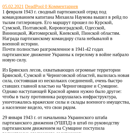
05.02.2021
DeadPool
0 Комментариев
1 февраля 1943 г. сводный партизанский отряд под
командованием капитана Михаила Наумова вышел в рейд по
тылам гитлеровцев. Его маршрут прошел по Курской,
Сумской, Полтавской, Кировоградской, Одесской,
Винницкой, Житомирской, Киевской, Пинской областям.
Награда партизанскому командиру стала небывалой в
военной истории.
Почти полностью разгромленное в 1941-42 годах
партизанское движение Украины к перелому в войне набрало
новую силу.
Из Брянских лесов, охватывающих огромные территории
Брянской, Сумской и Черниговской областей, вылилась новая
сила, состоявшая из нескольких соединений, очень быстро
ставших главной властью на Черниговщине и Сумщине.
Однако наступающей Красной армии нужно было другое:
чтобы в тылу противника разрушалась инфраструктура,
уничтожались вражеские силы и склады военного имущества,
а население видело, что свои рядом.
29 января 1943 г. от начальника Украинского штаба
партизанского движения (УШПД) в штаб по руководству
партизанским движением на Сумщине поступила