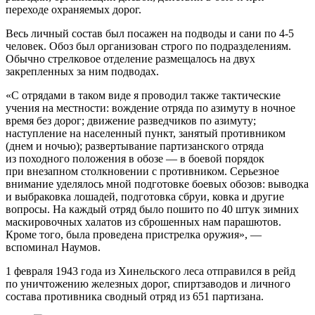
переходе охраняемых дорог.
Весь личный состав был посажен на подводы и сани по 4-5
человек. Обоз был организован строго по подразделениям.
Обычно стрелковое отделение размещалось на двух
закрепленных за ним подводах.
«С отрядами в таком виде я проводил также тактические
учения на местности: вождение отряда по азимуту в ночное
время без дорог; движение разведчиков по азимуту;
наступление на населенный пункт, занятый противником
(днем и ночью); развертывание партизанского отряда
из походного положения в обозе — в боевой порядок
при внезапном столкновении с противником. Серьезное
внимание уделялось мной подготовке боевых обозов: выводка
и выбраковка лошадей, подготовка сбруи, ковка и другие
вопросы. На каждый отряд было пошито по 40 штук зимних
маскировочных халатов из сброшенных нам парашютов.
Кроме того, была проведена пристрелка оружия», —
вспоминал Наумов.
1 февраля 1943 года из Хинельского леса отправился в рейд
по уничтожению железных дорог, спиртзаводов и личного
состава противника сводный отряд из 651 партизана.