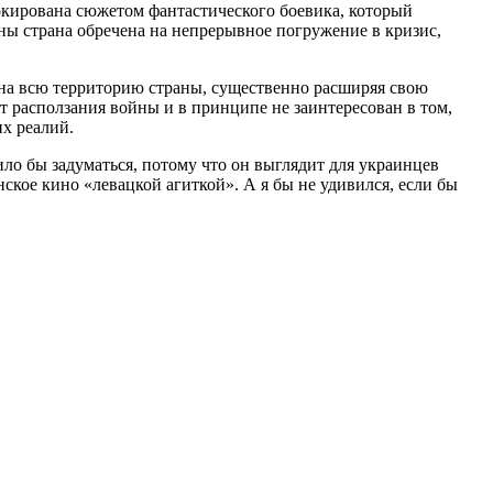
шокирована сюжетом фантастического боевика, который
ны страна обречена на непрерывное погружение в кризис,
 на всю территорию страны, существенно расширяя свою
расползания войны и в принципе не заинтересован в том,
х реалий.
ило бы задуматься, потому что он выглядит для украинцев
кое кино «левацкой агиткой». А я бы не удивился, если бы