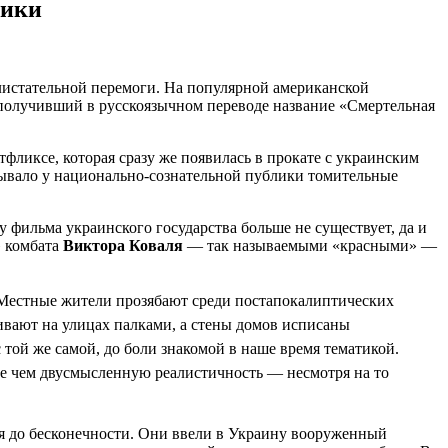
рики
блистательной перемоги. На популярной американской
, получивший в русскоязычном переводе название «Смертельная
фликсе, которая сразу же появилась в прокате с украинским
ызывало у национально-сознательной публики томительные
 фильма украинского государства больше не существует, да и
» комбата
Виктора Коваля
— так называемыми «красными» —
. Местные жители прозябают среди постапокалиптических
ивают на улицах палками, а стены домов исписаны
 той же самой, до боли знакомой в наше время тематикой.
лее чем двусмысленную реалистичность — несмотря на то
я до бесконечности. Они ввели в Украину вооруженный