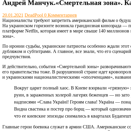
Андрей Манчук.«Смертельная зона». Ка
20.01.2021
DeadPool
0 Комментариев
Националисты требуют запретить американский фильм о буду
На украинском горизонте возникла грандиозная кинозрада — п
платформе Netflix, которая имеет в мире свыше 140 миллионов
зона».
По иронии судьбы, украинские патриоты особенно ждали этот 
дубляжом и субтитрами. А главное, все знали, что его сценар
предчувствия.
И действительно, события «Смертельной зоны» разворачиваются
его правительства тоже. В разрушенной стране идет кровопр
и украинскими националистическими «ополченцами», название
Вокруг царит полный хаос. В Киеве взорвали «грязную» 
руин, в зараженных холерой лагерях беженцев — но зато
надписями «Слава Україні! Героям слава! Україна — пона
Видна свастика и постер про борщ — который однозначно
что ее киевские эпизоды снимались в кварталах Будапеш
Главные герои боевика служат в армии США. Американские со