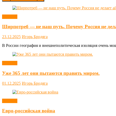
Новости
Ширпотреб — не наш путь. Почему Россия не дел
23.12.2025
Игорь Бродяга
В России география и внешнеполитическая изоляция очень мощн
Новости
Уже 365 лет они пытаются править миром.
01.12.2025
Игорь Бродяга
Новости
Евро-российская война