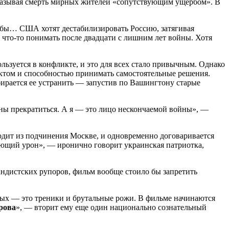
 называя смерть мирных жителей «сопутствующим ущербом». В
омбы… США хотят дестабилизировать Россию, затягивая
 что-то понимать после двадцати с лишним лет войны. Хотя
льзуется в конфликте, и это для всех стало привычным. Однако
ктом и способностью принимать самостоятельные решения.
ирается ее устранить — запустив по Вашингтону старые
ны прекратиться. А я — это лицо нескончаемой войны», —
ходит из подчинения Москве, и одновременно договаривается
ющий урон», — иронично говорит украинская патриотка,
андистских рупоров, фильм вообще стоило бы запретить
рых — это треники и брутальные рожи. В фильме начинаются
рова
», — вторит ему еще один национально сознательный