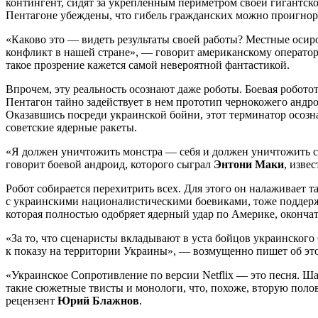
контингент, сидят за укрепленным периметром своей гигантс
Пентагоне убеждены, что гибель гражданских можно проигнор
«Каково это — видеть результаты своей работы? Местные оси
конфликт в нашей стране», — говорит американскому оператор
такое прозрение кажется самой невероятной фантастикой.
Впрочем, эту реальность осознают даже роботы. Боевая робото
Пентагон тайно задействует в нем прототип чернокожего анд
Оказавшись посреди украинской бойни, этот терминатор осозн
советские ядерные ракеты.
«Я должен уничтожить монстра — себя и должен уничтожить с
говорит боевой андроид, которого сыграл
Энтони Маки
, изве
Робот собирается перехитрить всех. Для этого он налаживает
с украинскими националистическими боевиками, тоже поддерж
которая полностью одобряет ядерный удар по Америке, оконча
«За то, что сценаристы вкладывают в уста бойцов украинского
к показу на территории Украины», — возмущенно пишет об эт
«Украинское Сопротивление по версии Netflix — это песня. Ш
такие сюжетные твисты и монологи, что, похоже, вторую пол
рецензент
Юрий Блажнов
.