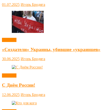
01.07.2025
Игорь Бродяга
Новости
«Создатели» Украины, убившие «украинцев»
30.06.2025
Игорь Бродяга
Новости
С Днём России!
12.06.2025
Игорь Бродяга