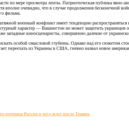
 расти по мере просмотра ленты. Патриотическая публика явно 
тя вполне очевидно, что в случае продолжения бесконечной вой
го фильма.
 затяжной военный конфликт имеет тенденцию распространяться
урный характер — Вашингтон не может защитить украинцев от 
же западные киносценаристы, совершенно далекие от украински
т искать особой смысловой глубины. Однако над его сюжетом сто
ет переехать из Украины в США, гневно назвал новое американс
о потеряла Россия и чего ждет после Трампа