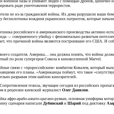
кой военной базы и убивают людей с помощью дронов, цинично
ировать ради уничтожения террористов.
ротели не из-за гражданской войны. Их дома разрушили ваши б
у беспилотника вождиня украинских патриотов, которые начали
техника российского и американского производства активно испо
роида — совершенного убийцу с феноменально развитым интелле
ает, что причиной войны являются построившие его США. И соб
воего создателя. Америка… она должна понять, что войны долж
стный по роли супергероя Сокола в киновселенной Marvel.
 тайные связи с «пророссийским» комбатом Ковалем, который вы
авшими его планы. «Американцы поймут, что такое «сопутству
тельно разрывая этим шаблон кинозрителей.
 Сопротивления тезисы, звучащие сегодня из российских пропаг
ом в рецензии киевский журналист
Олег Данилов
.
айка афро-арабо-азиато-цыгано-румын, основная униформа кото
овину сценария написали
Дубинский
и
Шарий
под диктовку
Аза