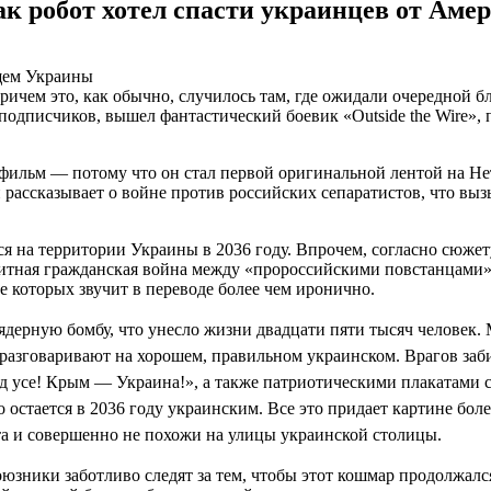
к робот хотел спасти украинцев от Аме
щем Украины
ричем это, как обычно, случилось там, где ожидали очередной 
 подписчиков, вышел фантастический боевик «Outside the Wire»
фильм — потому что он стал первой оригинальной лентой на Нет
ий рассказывает о войне против российских сепаратистов, что в
 на территории Украины в 2036 году. Впрочем, согласно сюжету
олитная гражданская война между «пророссийскими повстанцами
 которых звучит в переводе более чем иронично.
ядерную бомбу, что унесло жизни двадцати пяти тысяч человек
 разговаривают на хорошем, правильном украинском. Врагов заб
д усе! Крым — Украина!», а также патриотическими плакатами с
 остается в 2036 году украинским. Все это придает картине бо
та и совершенно не похожи на улицы украинской столицы.
юзники заботливо следят за тем, чтобы этот кошмар продолжалс