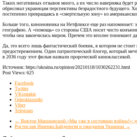
Таких негативных отзывов много, а их число наверняка будет
обрисовал украинцам перспективы безрадостного будущего. Хо
постепенно превращаясь в «смертельную зону» из американско
Больше того, киноновинка на Нетфликсе еще раз напоминает:
географию. А «помощь» со стороны США носит чисто конъюнкт
чтобы она закончилась миром. Причем это вполне понимают да
Да, это всего лишь фантастический боевик, в котором не стои
предостережением. Один патриотический блогер, который мечта
в 2036 году этот фильм назвали пророческой киноклассикой.
Источник: https://ukraina.ru/opinion/20210118/1030262231.html
Post Views:
625
Facebook
Twitter
VKontakte
Odnoklassniki
Viber
Telegram
←
Виктор Мараховский.«Мы уже в состоянии войны!»: чт
Ростислав Ищенко.Байденизм и ожидания Украины
→