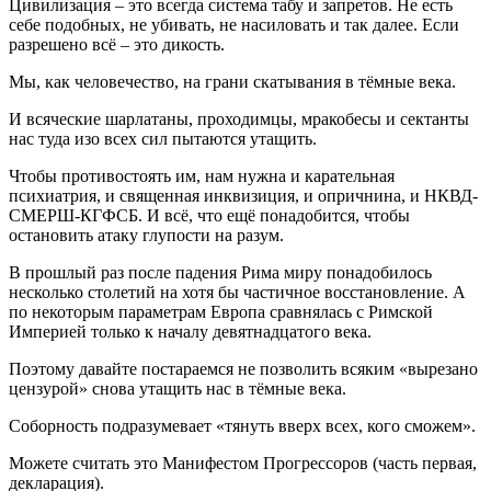
Цивилизация – это всегда система табу и запретов. Не есть
себе подобных, не убивать, не насиловать и так далее. Если
разрешено всё – это дикость.
Мы, как человечество, на грани скатывания в тёмные века.
И всяческие шарлатаны, проходимцы, мракобесы и сектанты
нас туда изо всех сил пытаются утащить.
Чтобы противостоять им, нам нужна и карательная
психиатрия, и священная инквизиция, и опричнина, и НКВД-
СМЕРШ-КГФСБ. И всё, что ещё понадобится, чтобы
остановить атаку глупости на разум.
В прошлый раз после падения Рима миру понадобилось
несколько столетий на хотя бы частичное восстановление. А
по некоторым параметрам Европа сравнялась с Римской
Империей только к началу девятнадцатого века.
Поэтому давайте постараемся не позволить всяким «вырезано
цензурой» снова утащить нас в тёмные века.
Соборность подразумевает «тянуть вверх всех, кого сможем».
Можете считать это Манифестом Прогрессоров (часть первая,
декларация).