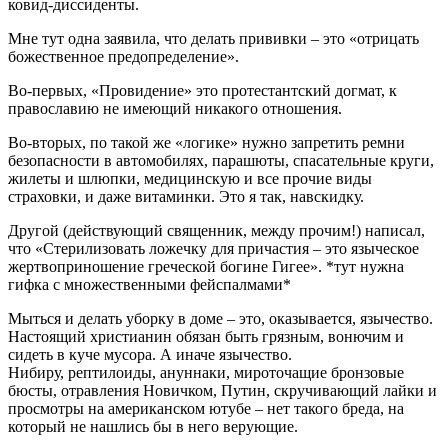
ковид-диссиденты.
Мне тут одна заявила, что делать прививки – это «отрицать
божественное предопределение».
Во-первых, «Провидение» это протестантский догмат, к
православию не имеющий никакого отношения.
Во-вторых, по такой же «логике» нужно запретить ремни
безопасности в автомобилях, парашюты, спасательные круги,
жилеты и шлюпки, медицинскую и все прочие виды
страховки, и даже витаминки. Это я так, навскидку.
Другой (действующий священник, между прочим!) написал,
что «Стерилизовать ложечку для причастия – это языческое
жертвоприношение греческой богине Гигее». *тут нужна
гифка с множественными фейспалмами*
Мыться и делать уборку в доме – это, оказывается, язычество.
Настоящий христианин обязан быть грязным, вонючим и
сидеть в куче мусора. А иначе язычество.
Нибиру, рептилоиды, ануннаки, мироточащие бронзовые
бюсты, отравления Новичком, Путин, скручивающий лайки и
просмотры на американском ютубе – нет такого бреда, на
который не нашлись бы в него верующие.