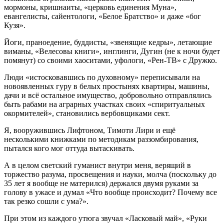
мормоны, кришнаиты, «церковь единения Муна»,
евангелисты, сайентологи, «Белое Братство» и даже «бог
Кузя».
Йоги, праноедение, буддисты, «звенящие кедры», летающие
виманы, «Велесовы книги», инглинги, Дугин (не к ночи будет
помянут) со своими хаоситами, уфологи, «Рен-ТВ» с Дружко.
Люди «истосковавшись по духовному» переписывали на
новоявленных гуру в белых простынях квартиры, машины,
дачи и всё остальное имущество, добровольно отправлялись
быть рабами на аграрных участках своих «спиритуальных
окормителей», становились вербовщиками сект.
Я, вооружившись Лифтоном, Тимоти Лири и ещё
несколькими книжками по методикам раззомбирования,
пытался кого мог оттуда вытаскивать.
А в целом светский гуманист внутри меня, верящий в
торжество разума, просвещения и науки, молча (поскольку до
35 лет я вообще не матерился) держался двумя руками за
голову в ужасе и думал «Что вообще происходит? Почему все
так резко сошли с ума?».
При этом из каждого утюга звучал «Ласковый май», «Руки