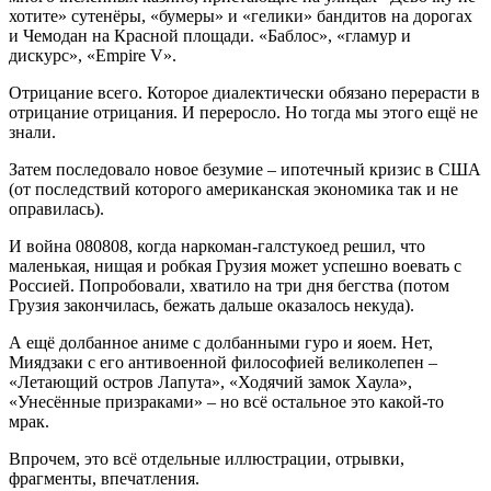
хотите» сутенёры, «бумеры» и «гелики» бандитов на дорогах
и Чемодан на Красной площади. «Баблос», «гламур и
дискурс», «Empire V».
Отрицание всего. Которое диалектически обязано перерасти в
отрицание отрицания. И переросло. Но тогда мы этого ещё не
знали.
Затем последовало новое безумие – ипотечный кризис в США
(от последствий которого американская экономика так и не
оправилась).
И война 080808, когда наркоман-галстукоед решил, что
маленькая, нищая и робкая Грузия может успешно воевать с
Россией. Попробовали, хватило на три дня бегства (потом
Грузия закончилась, бежать дальше оказалось некуда).
А ещё долбанное аниме с долбанными гуро и яоем. Нет,
Миядзаки с его антивоенной философией великолепен –
«Летающий остров Лапута», «Ходячий замок Хаула»,
«Унесённые призраками» – но всё остальное это какой-то
мрак.
Впрочем, это всё отдельные иллюстрации, отрывки,
фрагменты, впечатления.