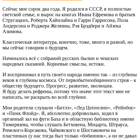
Сейчас мне сорок два года. Я родился в СССР, в полностью
светской семье, и вырос на книгах Ивана Ефремова и братьев
Стругацких, Роберта Хайнлайна и Гарри Гаррисона, Пола
Андерсона и Роджера Желязны, Рэя Брэдбери и Айзека
Азимова.
Классическая литература, конечно, тоже, много и разной, но
мы сейчас говорим о будущем.
Начиналось всё с собраний русских былин и чешских
народных сказаний. Корневые смыслы, истоки.
И воспринимал я путь своего народа именно так – из глубины
веков в глубины космоса. От первобытнообщинного строя – к
обществу будущего. Прогресс, развитие, эволюция.
Я буду делать рефрены, потому что иначе этот текст мне не
написать, не раскрыть во всей глубине.
Мои родители слушали «Битлз», «Лед Цеппелин», «Рейнбоу»
и «Пинк Флойд». Я, абсолютно добровольно, ходил в
органный зал на фуги Баха и в областную библиотеку имени
Тимирязева, чтобы слушать Бетховена, Моцарта, Штрауса,
Римского-Корсакова, Чайковского и Шостаковича на
пластинках (у нас тогда был только «бобинник», а он не давал