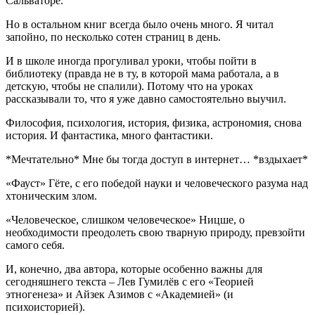
Сальваторе.
Но в остальном книг всегда было очень много. Я читал
запойно, по несколько сотен страниц в день.
И в школе иногда прогуливал уроки, чтобы пойти в
библиотеку (правда не в ту, в которой мама работала, а в
детскую, чтобы не спалили). Потому что на уроках
рассказывали то, что я уже давно самостоятельно выучил.
Философия, психология, история, физика, астрономия, снова
история. И фантастика, много фантастики.
*Мечтательно* Мне бы тогда доступ в интернет… *вздыхает*
«Фауст» Гёте, с его победой науки и человеческого разума над
хтоническим злом.
«Человеческое, слишком человеческое» Ницше, о
необходимости преодолеть свою тварную природу, превзойти
самого себя.
И, конечно, два автора, которые особенно важны для
сегодняшнего текста – Лев Гумилёв с его «Теорией
этногенеза» и Айзек Азимов с «Академией» (и
психоисторией).