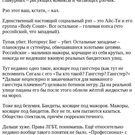
гламурных – рисующих комиксы и читающих рэпчик.
Рэп этот ваш, кстати, – кал.
Единственный настоящий социальный рэп – это Айс-Ти и его
группа «Body Count». Все остальное – голимая попса (что
российский, что западный).
Тупак убит. Ноториус Биг – убит. Остальные западные –
планокуры и сутенёры, обвешавшиеся золотыми цепями.
Российские – мальчики-мажоры, корчащие из себя крутых, но
никогда не видевшие вживую реальных бандитских улиц.
Тут недавно одно такое, косящее под гангстера (как тут не
вспомнить Сигала с его «Ты кто такой? Гангстер? Гангстер?»
*Дальше нецензурно и заканчивается для мамкиного
гангстера плачевно*) целовало ботинок негру. Да на реальной
улице пацаны его бы после этого облили жёлтой жидкостью и
на мороз.
Тоже вид безумия. Бандиты, косящие под мажоров. Мажоры,
косящие под бандитов. Все не те, кем пытаются казаться.
Общество спектакля, причём сюрреалистичного.
Дальше хуже. Права ЛГБТ, понимаешь. Ещё относительно
недавно вообще такого понятия не было. «Профессионал» с