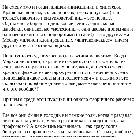
На смену эмо и готам пришли анимешники и хипстеры.
Крашеные волосы, кольца в носах, губах и пупках (и не
только), нарочито придурковатый вид – это первые.
Одинаковые бороды, одинаковые вейпы, одинаковые
шарфики, одинаковые «молескины», одинаковые привычки и
одинаковые штаны с подворотами (зимой!) – это другие. На
Москву миллион клонированных «янитакойкаквсе», ничем
друг от друга не отличающихся.
Непонятно откуда взялась мода на «типа марксизм». Когда
Маркса не читают, партий не создают, опыт строительства
социализма в разных странах не изучают, а просто ставят
красный флажок на аватарку, репостят сто мемчиков в день,
попрошайничают донаты и продают мерч – и называют это
«классовой борьбой» (а некоторые даже «классовой войной» –
что это вообще?!).
Причём я среди этой публики ни одного фабричного рабочего
не встречал.
Где все они были в голодные и тяжкие годы, когда я раздавал
листовки на улицах, мешал распиливать заводы и создавал
профсоюзы? А как жизнь наладилась – так сразу толпа
борцунов за народное счастье нарисовалась. Сытых, холёных,