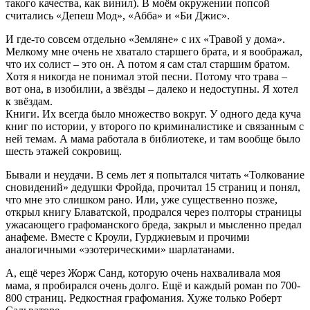
такого качества, как винил). В моём окружении попсой
считались «Депеш Мод», «Абба» и «Би Джис».
И где-то совсем отдельно «Земляне» с их «Травой у дома».
Мелкому мне очень не хватало старшего брата, и я воображал,
что их солист – это он. А потом я сам стал старшим братом.
Хотя я никогда не понимал этой песни. Потому что трава –
вот она, в изобилии, а звёзды – далеко и недоступны. Я хотел
к звёздам.
Книги. Их всегда было множество вокруг. У одного деда куча
книг по истории, у второго по криминалистике и связанным с
ней темам. А мама работала в библиотеке, и там вообще было
шесть этажей сокровищ.
Бывали и неудачи. В семь лет я попытался читать «Толкование
сновидений» дедушки Фройда, прочитал 15 страниц и понял,
что мне это слишком рано. Или, уже существенно позже,
открыл книгу Блаватской, продрался через полторы страницы
ужасающего графоманского бреда, закрыл и мысленно предал
анафеме. Вместе с Кроули, Гурджиевым и прочими
аналогичными «эзотерическими» шарлатанами.
А, ещё через Жорж Санд, которую очень нахваливала моя
мама, я пробирался очень долго. Ещё и каждый роман по 700-
800 страниц. Редкостная графомания. Хуже только Роберт