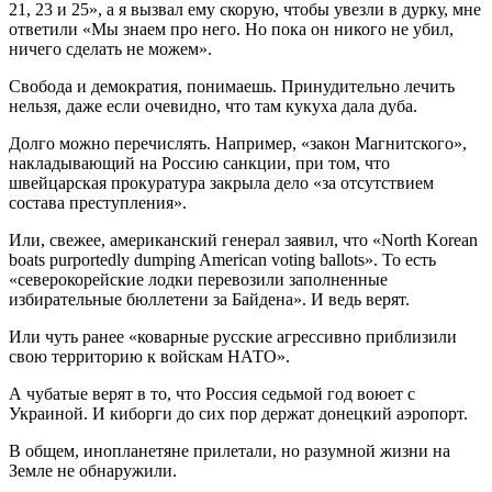
21, 23 и 25», а я вызвал ему скорую, чтобы увезли в дурку, мне
ответили «Мы знаем про него. Но пока он никого не убил,
ничего сделать не можем».
Свобода и демократия, понимаешь. Принудительно лечить
нельзя, даже если очевидно, что там кукуха дала дуба.
Долго можно перечислять. Например, «закон Магнитского»,
накладывающий на Россию санкции, при том, что
швейцарская прокуратура закрыла дело «за отсутствием
состава преступления».
Или, свежее, американский генерал заявил, что «North Korean
boats purportedly dumping American voting ballots». То есть
«северокорейские лодки перевозили заполненные
избирательные бюллетени за Байдена». И ведь верят.
Или чуть ранее «коварные русские агрессивно приблизили
свою территорию к войскам НАТО».
А чубатые верят в то, что Россия седьмой год воюет с
Украиной. И киборги до сих пор держат донецкий аэропорт.
В общем, инопланетяне прилетали, но разумной жизни на
Земле не обнаружили.