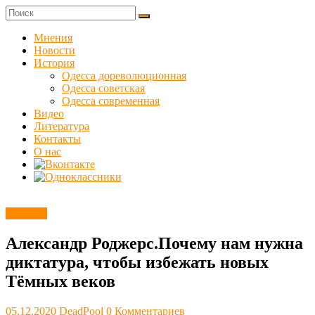
Skip
to
Куликовец
content
Мнения
Новости
Сайт
История
одесского
Одесса дореволюционная
сопротивления
Одесса советская
Одесса современная
Видео
Литература
Контакты
О нас
Новости
Александр Роджерс.Почему нам нужна
диктатура, чтобы избежать новых
Тёмных веков
05.12.2020
DeadPool
0 Комментариев