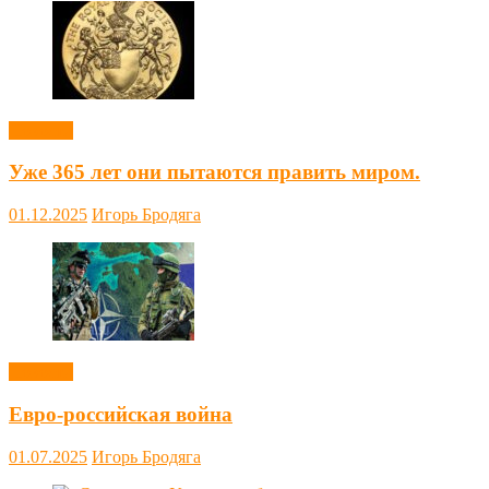
Новости
Уже 365 лет они пытаются править миром.
01.12.2025
Игорь Бродяга
Новости
Евро-российская война
01.07.2025
Игорь Бродяга