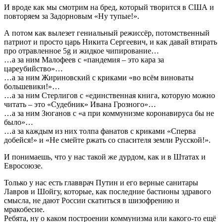
И вроде как мы смотрим на бред, который творится в США и
повторяем за Задорновым «Ну тупые!».
А потом как вылезет гениальный режиссёр, потомственный
патриот и просто царь Никита Сергеевич, и как давай втирать
про отравленное 5g и жидкое чипирование…
…а за ним Малофеев с «пандемия – это кара за
цареубийство»…
…а за ним Жириновский с криками «во всём виноваты
большевики!»…
…а за ним Стерлигов с «единственная книга, которую можно
читать – это «Судебник» Ивана Грозного»…
…а за ним Зюганов с «а при коммунизме коронавируса бы не
было»…
…а за каждым из них толпа фанатов с криками «Сперва
добейся!» и «Не смейте ржать со спасителя земли Русской!».
И понимаешь, что у нас такой же дурдом, как и в Штатах и
Евросоюзе.
Только у нас есть главврач Путин и его верные санитары
Лавров и Шойгу, которые, как последние бастионы здравого
смысла, не дают России скатиться в шизофрению и
мракобесие.
Ребята, ну о каком построении коммунизма или какого-то ещё