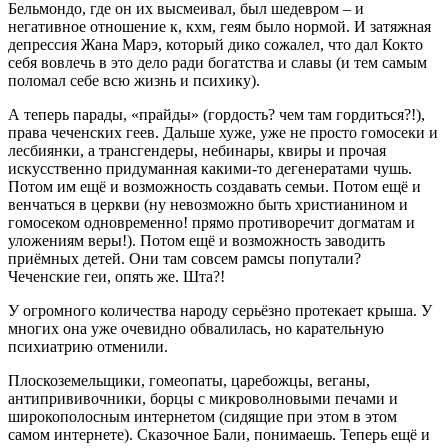
Бельмондо, где он их высмеивал, был шедевром – и
негативное отношение к, кхм, геям было нормой. И затяжная
депрессия Жана Марэ, который дико сожалел, что дал Кокто
себя вовлечь в это дело ради богатства и славы (и тем самым
поломал себе всю жизнь и психику).
А теперь парады, «прайды» (гордость? чем там гордиться?!),
права чеченских геев. Дальше хуже, уже не просто гомосеки и
лесбиянки, а трансгендеры, небинары, квиры и прочая
искусственно придуманная какими-то дегенератами чушь.
Потом им ещё и возможность создавать семьи. Потом ещё и
венчаться в церкви (ну невозможно быть христианином и
гомосеком одновременно! прямо противоречит догматам и
уложениям веры!). Потом ещё и возможность заводить
приёмных детей. Они там совсем рамсы попутали?
Чеченские геи, опять же. Шта?!
У огромного количества народу серьёзно протекает крыша. У
многих она уже очевидно обвалилась, но карательную
психиатрию отменили.
Плоскоземельщики, гомеопаты, царебожцы, веганы,
антипрививочники, борцы с микроволновыми печами и
широкополосным интернетом (сидящие при этом в этом
самом интернете). Сказочное Бали, понимаешь. Теперь ещё и