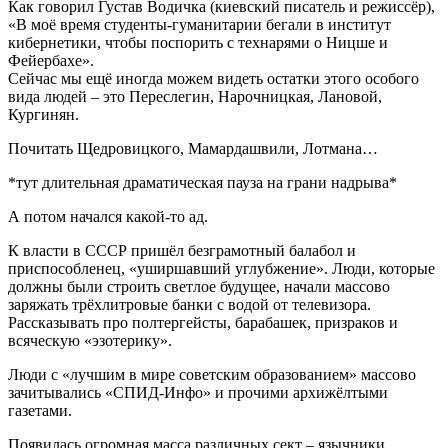
Как говорил Густав Водичка (киевский писатель и режиссёр),
«В моё время студенты-гуманитарии бегали в институт
кибернетики, чтобы поспорить с технарями о Ницше и
Фейербахе».
Сейчас мы ещё иногда можем видеть остатки этого особого
вида людей – это Переслегин, Нарочницкая, Лановой,
Кургинян.
Почитать Щедровицкого, Мамардашвили, Лотмана…
*тут длительная драматическая пауза на грани надрыва*
А потом начался какой-то ад.
К власти в СССР пришёл безграмотный балабол и
приспособленец, «уширшавший углубжение». Люди, которые
должны были строить светлое будущее, начали массово
заряжать трёхлитровые банки с водой от телевизора.
Рассказывать про полтергейсты, барабашек, призраков и
всяческую «эзотерику».
Люди с «лучшим в мире советским образованием» массово
зачитывались «СПИД-Инфо» и прочими архижёлтыми
газетами.
Появилась огромная масса различных сект – язычники,