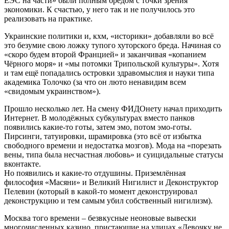
ЕЭС на части» были полным бредом с точки зрения
экономики. К счастью, у него так и не получилось это
реализовать на практике.
Украинские политики и, кхм, «историки» добавляли во всё
это безумие свою ложку тупого хуторского бреда. Начиная со
«скоро будем второй Францией» и заканчивая «копанием
Чёрного моря» и «мы потомки Трипольской культуры». Хотя
и там ещё попадались островки здравомыслия и науки типа
академика Толочко (за что он люто ненавидим всем
«свидомым украинством»).
Прошло несколько лет. На смену ФИДОнету начал приходить
Интернет. В молодёжных субкультурах вместо панков
появились какие-то готы, затем эмо, потом эмо-готы.
Пирсинги, татуировки, шрамировка (это всё от избытка
свободного времени и недостатка мозгов). Мода на «порезать
вены, типа была несчастная любовь» и суицидальные статусы
вконтакте.
Но появились и какие-то отдушины. Приземлённая
философия «Масяни» и Великий Нигилист и Деконструктор
Пелевин (который в какой-то момент деконструировал
деконструкцию и тем самым убил собственный нигилизм).
Москва того времени – безвкусные неоновые вывески
многочисленных казино, пристающие на улицах «Девочку не