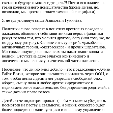
светлого будущего может идти речь?! Почти вся планета на
грани коллективного помешательства (кроме Китая, но,
возможно, мы просто не знаем тамошней специфики).
Я не зря упомянул выше Азимова и Гумилёва.
Политики снова говорят в понятиях крестовых походов и
джихадов, объявляют себя защитниками веры, а фанатики
режут головы тем, кто молится другому богу (или тому же, но
по другому ритуалу). Засилие сект, суеверий, мракобесия,
антинаучных теорий, «экстрасексов» и прочих шарлатанов.
Массовые индуцированные психозы накатывают волна за
волной. Отсутствие даже зачатков критического и
логического мышления у значительной части населения.
Последнее, что лично меня добило – это предложение «Хуман
Райтс Вотч», которое они пытаются протащить через ООН, о
том, чтобы детям с десяти лет разрешить свободный секс,
аборты, смену пола и любое другое хирургическое и
медикаментозное вмешательство без разрешения родителей, а
также дать им право голоса.
Детей легче индоктринировать (в чём мы можем убедиться,
посмотрев на паству Навального), а значит, общество будет
более подвержено манипуляциям и внешнему управлению.