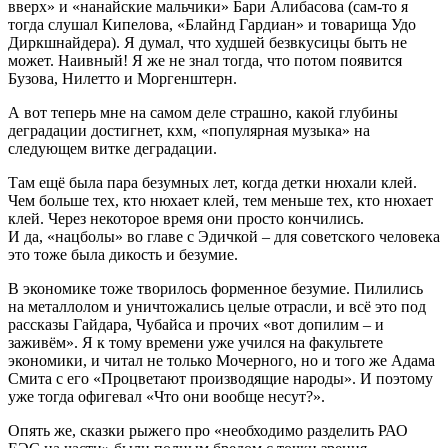
вверх» и «нанайские мальчики» Бари Алибасова (сам-то я
тогда слушал Кипелова, «Блайнд Гардиан» и товарища Удо
Диркшнайдера). Я думал, что худшей безвкусицы быть не
может. Наивный! Я же не знал тогда, что потом появится
Бузова, Нилетто и Моргенштерн.
А вот теперь мне на самом деле страшно, какой глубины
деградации достигнет, кхм, «популярная музыка» на
следующем витке деградации.
Там ещё была пара безумных лет, когда детки нюхали клей.
Чем больше тех, кто нюхает клей, тем меньше тех, кто нюхает
клей. Через некоторое время они просто кончились.
И да, «нацболы» во главе с Эдичкой – для советского человека
это тоже была дикость и безумие.
В экономике тоже творилось форменное безумие. Пилились
на металлолом и уничтожались целые отрасли, и всё это под
рассказы Гайдара, Чубайса и прочих «вот допилим – и
заживём». Я к тому времени уже учился на факультете
экономики, и читал не только Мочерного, но и того же Адама
Смита с его «Процветают производящие народы». И поэтому
уже тогда офигевал «Что они вообще несут?».
Опять же, сказки рыжего про «необходимо разделить РАО