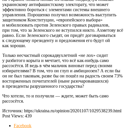
украинскому антифашистскому электорату, что может
эффективно бороться с элементами системы внешнего
управления. Порошенко получил возможность выступить
защитником Конституции, «европейского выбора»
и мобилизовать против Зеленского правых радикалов,
при том, что за Зеленского не вступился никто. Ахметову всё
равно. Если Зеленского съедят, он придёт договариваться
к следующему президенту и предложения его будут ой
как хороши.
Только несчастный сорокадвухлетний «не лох» сидит
у разбитого корыта и мечтает, что всё как-нибудь само
рассосётся. И ведь в чём мальчик виноват перед своими
избирателями? В том, что он глуп и амбициозен? А если бы
он не был таковым, разве бы он пошёл на радость своим 73%
восторженных почитателей (ныне разочаровавшихся)
в президенты разрушенного государства?
Что хотели, то и получили — ждите, может быть само
рассосётся.
Источник: https://ukraina.ru/opinion/20201107/1029538239.html
Post Views:
439
Facebook