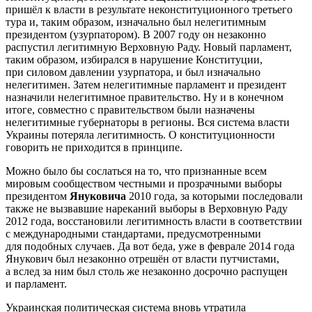
пришёл к власти в результате неконституционного третьего
тура и, таким образом, изначально был нелегитимным
президентом (узурпатором). В 2007 году он незаконно
распустил легитимную Верховную Раду. Новый парламент,
таким образом, избирался в нарушение Конституции,
при силовом давлении узурпатора, и был изначально
нелегитимен. Затем нелегитимные парламент и президент
назначили нелегитимное правительство. Ну и в конечном
итоге, совместно с правительством были назначены
нелегитимные губернаторы в регионы. Вся система власти
Украины потеряла легитимность. О конституционности
говорить не приходится в принципе.
Можно было бы сослаться на то, что признанные всем
мировым сообществом честными и прозрачными выборы
президентом
Януковича
2010 года, за которыми последовали
также не вызвавшие нареканий выборы в Верховную Раду
2012 года, восстановили легитимность власти в соответствии
с международными стандартами, предусмотренными
для подобных случаев. Да вот беда, уже в феврале 2014 года
Янукович был незаконно отрешён от власти путчистами,
а вслед за ним был столь же незаконно досрочно распущен
и парламент.
Украинская политическая система вновь утратила