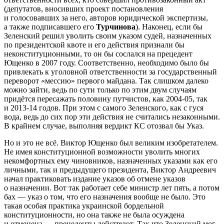
(депутатов, вносивших проект постановления
и голосовавших за него, авторов юридической экспертизы,
а также подписавшего его
Турчинова
). Наконец, если бы
Зеленский решил уволить своим указом судей, назначенных
по президентской квоте и его действия признали бы
неконституционными, то он бы сослался на прецедент
Ющенко в 2007 году. Соответственно, необходимо было бы
привлекать к уголовной ответственности за государственный
переворот «мессию» первого майдана. Так слишком далеко
можно зайти, ведь по сути только по этим двум случаям
придётся пересажать половину путчистов, как 2004-05, так
и 2013-14 годов. При этом с самого Зеленского, как с гуся
вода, ведь до сих пор эти действия не считались незаконными.
В крайнем случае, выполняя вердикт КС отозвал бы Указ.
Но и это не всё. Виктор Ющенко был великим изобретателем.
Не имея конституционной возможности уволить многих
некомфортных ему чиновников, назначенных указами как его
личными, так и предыдущего президента, Виктор Андреевич
начал практиковать издание указов об отмене указов
о назначении. Вот так работает себе министр лет пять, а потом
бах — указ о том, что его назначения вообще не было. Это
такая особая практика украинской бордельной
конституционности, но она также не была осуждена
и отменена — прецеденты действуют. Так что Зеленский мог