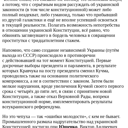
а потому, что с серьёзным видом рассуждать об украинской
законности (в том числе конституционной) может либо
полный неадекват, либо гуманоид, только что прибывший
из другой галактики и ещё не вполне успевший освоиться
в текущей реальности. Полагать возможность непотребства
в отношении украинской Конституции, всё равно, что
обвинять заглянувшего в бордель человека в совращении
проститутки с тридцатилетним стажем.
Напомню, что само создание независимой Украины (путём
выхода из СССР) происходило в противоречии
с действовавшей на тот момент Конституцией. Первые
досрочные выборы президента и парламента, в результате
которых Кравчука на посту президента сменил Кучма,
проводились также на основании политического
компромисса, а не в соответствии с законом. Затем были
мелкие нарушения, вроде увеличения Кучмой своего первого
срока с четырёх до пяти лет, в связи с принятием новой
Конституции, а также отказ Верховной Рады, вопреки
конституционной норме, имплементировать результаты
всеукраинского референдума.
Но это чепуха — так «ошибки молодости», с кем не бывает.
Промышленного размаха надругательство над украинской
Конституцией достигло при
Ющенко
. Виктор Андреевич