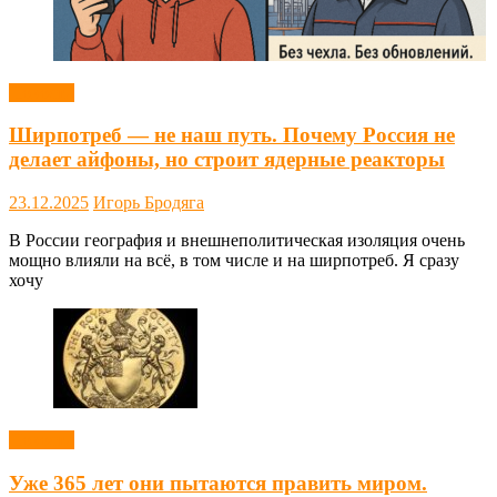
Новости
Ширпотреб — не наш путь. Почему Россия не
делает айфоны, но строит ядерные реакторы
23.12.2025
Игорь Бродяга
В России география и внешнеполитическая изоляция очень
мощно влияли на всё, в том числе и на ширпотреб. Я сразу
хочу
Новости
Уже 365 лет они пытаются править миром.