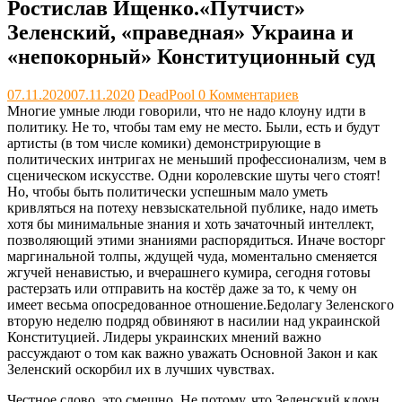
Ростислав Ищенко.«Путчист»
Зеленский, «праведная» Украина и
«непокорный» Конституционный суд
07.11.2020
07.11.2020
DeadPool
0 Комментариев
Многие умные люди говорили, что не надо клоуну идти в
политику. Не то, чтобы там ему не место. Были, есть и будут
артисты (в том числе комики) демонстрирующие в
политических интригах не меньший профессионализм, чем в
сценическом искусстве. Одни королевские шуты чего стоят!
Но, чтобы быть политически успешным мало уметь
кривляться на потеху невзыскательной публике, надо иметь
хотя бы минимальные знания и хоть зачаточный интеллект,
позволяющий этими знаниями распорядиться. Иначе восторг
маргинальной толпы, ждущей чуда, моментально сменяется
жгучей ненавистью, и вчерашнего кумира, сегодня готовы
растерзать или отправить на костёр даже за то, к чему он
имеет весьма опосредованное отношение.Бедолагу Зеленского
вторую неделю подряд обвиняют в насилии над украинской
Конституцией. Лидеры украинских мнений важно
рассуждают о том как важно уважать Основной Закон и как
Зеленский оскорбил их в лучших чувствах.
Честное слово, это смешно. Не потому, что Зеленский клоун,