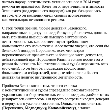
частью народа легитимность установленного в 2014 году
режима не признаётся. Более того, первичная легитимность
Зеленского (поддержка его народом) как раз базировалась
на том, что он воспринимался своими избирателями
как могильщик незаконного режима.
С этой точки зрения, любые действия Зеленского,
направленные на разрушение действующей системы, должны
быть признаны имеющими высшую внутреннюю
легитимность, так как соответствуют требованиям
большинства его избирателей. Абсолютно уверен, что если бы
Зеленский посадил Порошенко, всех министров
порошенковских правительств и большую часть депутатов,
действовавшей при Порошенко Рады, и только после этого
решил бы разогнать Конституционный суд (и пересажать всех
его судей), то он был бы поддержан абсолютным
большинством избирателей, которые обеспечили бы его
действиям полную внутреннюю легитимность.
Проблема Зеленского в том, что его схватка
с Конституционным судом справедливо рассматривается
украинскими избирателями как его личное дело, далёкое от их
(избирателей) интересов. Он просто растратил кредит доверия
и вернуть его уже не в состоянии. Однако его оппонентам
(Порошенко,
Медведчуку, Коломойскому
), а также