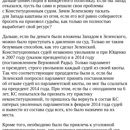
дальше (инвестиции в конкретного политика). Если бы Запад
отказался, пусть бы сами и решали свои проблемы
с Конституционным судом. Зачем Зеленскому таскать
для Запада каштаны из огня, если его всё равно собираются
бросить на произвол судьбы, как только он полностью
выработает свой ресурс?
Дальше, если бы деньги были вложены Западом в Зеленского,
можно было приступать к давлению на суд. Только не таким
безумным способом, как это сделал Зеленский.
Конституционных судей незаконно увольняли и при Ющенко
в 2007 году (указом президента) и в 2014 году
(постановлением Верховной Рады). Только парламент
и президент, строго увольняли каждый судей из своей квоты.
Так что соответствующие прецеденты были и, если бы
Зеленский попросил парламент принять постановление
об отзыве судей из парламентской квоты, он мог бы ссылаться
на прецедент 2014 года. При этом, если бы с опозданием на 6
лет, КС попытался бы признать эту практику
неконституционной, то пришлось бы вернуть в состав КС
пятерых уволенных парламентом в феврале 2014 года судей
и вывести из состава суда всех, кто было назначен на их
места.
Кроме того, необходимо было бы привлечь к уголовной
ответственности всех, кто совершил противозаконный акт