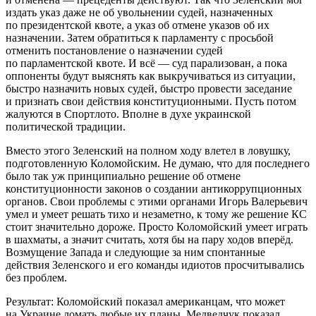
издать указ даже не об увольнении судей, назначенных
по президентской квоте, а указ об отмене указов об их
назначении. Затем обратиться к парламенту с просьбой
отменить постановление о назначении судей
по парламентской квоте. И всё — суд парализован, а пока
оппоненты будут выяснять как выкручиваться из ситуации,
быстро назначить новых судей, быстро провести заседание
и признать свои действия конституционными. Пусть потом
жалуются в Спортлото. Вполне в духе украинской
политической традиции.
Вместо этого Зеленский на полном ходу влетел в ловушку,
подготовленную Коломойским. Не думаю, что для последнего
было так уж принципиально решение об отмене
конституционности законов о создании антикоррупционных
органов. Свои проблемы с этими органами Игорь Валерьевич
умел и умеет решать тихо и незаметно, к тому же решение КС
стоит значительно дороже. Просто Коломойский умеет играть
в шахматы, а значит считать, хотя бы на пару ходов вперёд.
Возмущение Запада и следующие за ним спонтанные
действия Зеленского и его команды идиотов просчитывались
без проблем.
Результат: Коломойский показал американцам, что может
на Украине ломать любые их планы. Медведчук показал