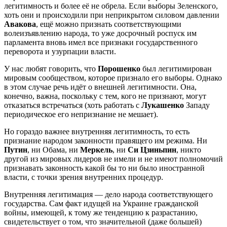
легитимность и более её не обрела. Если выборы Зеленского,
хоть они и происходили при неприкрытом силовом давлении
Авакова
, ещё можно признать соответствующими
волеизъявлению народа, то уже досрочный роспуск им
парламента вновь имел все признаки государственного
переворота и узурпации власти.
У нас любят говорить, что
Порошенко
был легитимирован
мировым сообществом, которое признало его выборы. Однако
в этом случае речь идёт о внешней легитимности. Она,
конечно, важна, поскольку с тем, кого не признают, могут
отказаться встречаться (хоть работать с
Лукашенко
Западу
периодическое его непризнание не мешает).
Но гораздо важнее внутренняя легитимность, то есть
признание народом законности правящего им режима. Ни
Путин
, ни Обама, ни
Меркель
, ни
Си Цзиньпин
, никто
другой из мировых лидеров не имели и не имеют полномочий
признавать законность какой бы то ни было иностранной
власти, с точки зрения внутренних процедур.
Внутренняя легитимация — дело народа соответствующего
государства. Сам факт идущей на Украине гражданской
войны, имеющей, к тому же тенденцию к разрастанию,
свидетельствует о том, что значительной (даже большей)