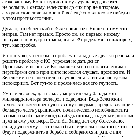
атакованному Конституционному суду народ доверяет
не больше. Поэтому Зеленский до сих пор не в тюрьме,
а украинские лидеры мнений всё ещё спорят кто же победит
в этом противостоянии.
Думаю, что Зеленский всё же проиграет. Но не потому, что
неправ. Там нет правых. Просто он, во-первых, никому
не нужен ни внутри страны, ни за её пределами, а во-вторых,
туп, как пробка.
Я понимаю, у него была проблема: западные друзья требовали
решить проблему с КС, угрожая не дать денег.
Простимулированный Коломойским и его политическими
партнёрами суд в принципе не желал слушать президента. И
Зеленский не нашёл ничего лучше, чем заняться роспуском
непокорных. Вот тут-то и проявилась вся его глупость.
Умный человек, для начала, запросил бы у Запада хоть
миллиард-полтора долларов поддержки. Ведь Зеленский
втянулся в ожесточённую схватку с людьми, представляющие
большую часть украинского политического истеблишмента
в обмен на обещание когда-нибудь потом дать деньги, которые
нужны ему уже вчера. Если бы Запад дал ему более-менее
солидную сумму — это было бы свидетельством того, что его
будут поддерживать в борьбе и собираются играть с ним