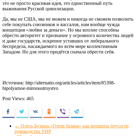
это не просто красивая идея, это единственный путь
выживания Русской цивилизации.
Да, мы не США, мы не можем и никогда не сможем позволить
себе покупать союзников и вассалов, нам вообще чужда
концепция «любви за деньги». Но мы вполне способны
обрести авторитет и признание у огромного количества людей
и даже государств, искренне уставших от либерального
беспредела, насаждаемого во всём мире коллективным
Западом. Но для этого придётся сначала обрести себя.
Источник: http://alternatio.org/articles/articles/item/85398-
bipolyarnoe-mirorasstroystvo
Post Views:
465
Facebook
Twitter
VKontakte
Odnoklassniki
Viber
Telegram
←
Олесь Бузина.«Герои базара» как вершина трусости
руководства УНР