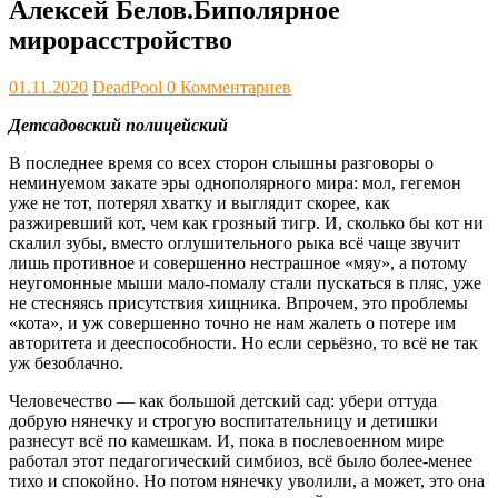
Алексей Белов.Биполярное
мирорасстройство
01.11.2020
DeadPool
0 Комментариев
Детсадовский полицейский
В последнее время со всех сторон слышны разговоры о
неминуемом закате эры однополярного мира: мол, гегемон
уже не тот, потерял хватку и выглядит скорее, как
разжиревший кот, чем как грозный тигр. И, сколько бы кот ни
скалил зубы, вместо оглушительного рыка всё чаще звучит
лишь противное и совершенно нестрашное «мяу», а потому
неугомонные мыши мало-помалу стали пускаться в пляс, уже
не стесняясь присутствия хищника. Впрочем, это проблемы
«кота», и уж совершенно точно не нам жалеть о потере им
авторитета и дееспособности. Но если серьёзно, то всё не так
уж безоблачно.
Человечество ― как большой детский сад: убери оттуда
добрую нянечку и строгую воспитательницу и детишки
разнесут всё по камешкам. И, пока в послевоенном мире
работал этот педагогический симбиоз, всё было более-менее
тихо и спокойно. Но потом нянечку уволили, а может, это она