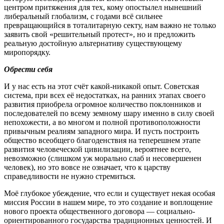
центром притяжения для тех, кому опостылел нынешний
либеральный глобализм, с годами всё сильнее
превращающийся в тоталитарную секту, нам важно не только
заявить свой «решительный протест», но и предложить
реальную достойную альтернативу существующему
миропорядку.
Обрести себя
И у нас есть на этот счёт какой-никакой опыт. Советская
система, при всех её недостатках, на ранних этапах своего
развития приобрела огромное количество поклонников и
последователей по всему земному шару именно в силу своей
непохожести, а во многом и полной противоположности
привычным реалиям западного мира. И пусть построить
общество всеобщего благоденствия на теперешнем этапе
развития человеческой цивилизации, вероятнее всего,
невозможно (слишком уж морально слаб и несовершенен
человек), но это вовсе не означает, что к царству
справедливости не нужно стремиться.
Моё глубокое убеждение, что если и существует некая особая
миссия России в нашем мире, то это создание и воплощение
нового проекта общественного договора ― социально-
ориентированного государства традиционных ценностей. И