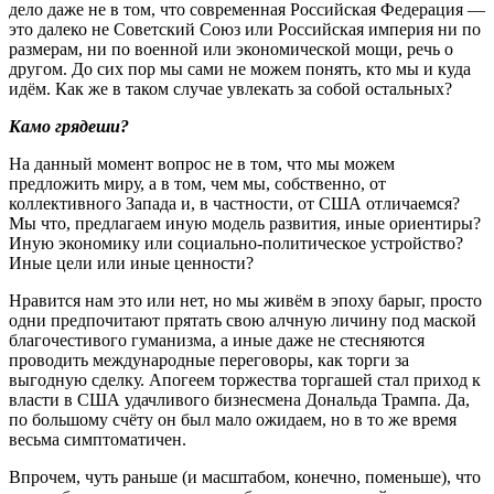
дело даже не в том, что современная Российская Федерация ―
это далеко не Советский Союз или Российская империя ни по
размерам, ни по военной или экономической мощи, речь о
другом. До сих пор мы сами не можем понять, кто мы и куда
идём. Как же в таком случае увлекать за собой остальных?
Камо грядеши?
На данный момент вопрос не в том, что мы можем
предложить миру, а в том, чем мы, собственно, от
коллективного Запада и, в частности, от США отличаемся?
Мы что, предлагаем иную модель развития, иные ориентиры?
Иную экономику или социально-политическое устройство?
Иные цели или иные ценности?
Нравится нам это или нет, но мы живём в эпоху барыг, просто
одни предпочитают прятать свою алчную личину под маской
благочестивого гуманизма, а иные даже не стесняются
проводить международные переговоры, как торги за
выгодную сделку. Апогеем торжества торгашей стал приход к
власти в США удачливого бизнесмена Дональда Трампа. Да,
по большому счёту он был мало ожидаем, но в то же время
весьма симптоматичен.
Впрочем, чуть раньше (и масштабом, конечно, поменьше), что