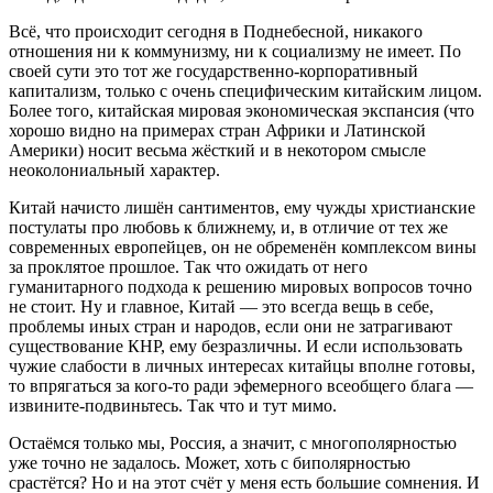
Всё, что происходит сегодня в Поднебесной, никакого
отношения ни к коммунизму, ни к социализму не имеет. По
своей сути это тот же государственно-корпоративный
капитализм, только с очень специфическим китайским лицом.
Более того, китайская мировая экономическая экспансия (что
хорошо видно на примерах стран Африки и Латинской
Америки) носит весьма жёсткий и в некотором смысле
неоколониальный характер.
Китай начисто лишён сантиментов, ему чужды христианские
постулаты про любовь к ближнему, и, в отличие от тех же
современных европейцев, он не обременён комплексом вины
за проклятое прошлое. Так что ожидать от него
гуманитарного подхода к решению мировых вопросов точно
не стоит. Ну и главное, Китай ― это всегда вещь в себе,
проблемы иных стран и народов, если они не затрагивают
существование КНР, ему безразличны. И если использовать
чужие слабости в личных интересах китайцы вполне готовы,
то впрягаться за кого-то ради эфемерного всеобщего блага ―
извините-подвиньтесь. Так что и тут мимо.
Остаёмся только мы, Россия, а значит, с многополярностью
уже точно не задалось. Может, хоть с биполярностью
срастётся? Но и на этот счёт у меня есть большие сомнения. И