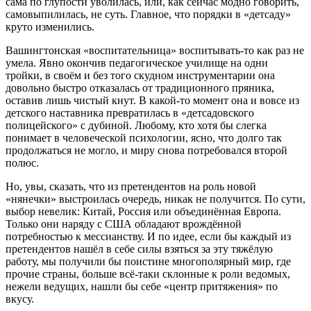
сама по глупости уволилась, или, как сейчас модно говорить,
самовыпилилась, не суть. Главное, что порядки в «детсаду»
круто изменились.
Вашингтонская «воспитательница» воспитывать-то как раз не
умела. Явно окончив педагогическое училище на одни
тройки, в своём и без того скудном инструментарии она
довольно быстро отказалась от традиционного пряника,
оставив лишь чистый кнут. В какой-то момент она и вовсе из
детского наставника превратилась в «детсадовского
полицейского» с дубиной. Любому, кто хотя бы слегка
понимает в человеческой психологии, ясно, что долго так
продолжаться не могло, и миру снова потребовался второй
полюс.
Но, увы, сказать, что из претендентов на роль новой
«нянечки» выстроилась очередь, никак не получится. По сути,
выбор невелик: Китай, Россия или объединённая Европа.
Только они наряду с США обладают врождённой
потребностью к мессианству. И по идее, если бы каждый из
претендентов нашёл в себе силы взяться за эту тяжёлую
работу, мы получили бы поистине многополярный мир, где
прочие страны, больше всё-таки склонные к роли ведомых,
нежели ведущих, нашли бы себе «центр притяжения» по
вкусу.