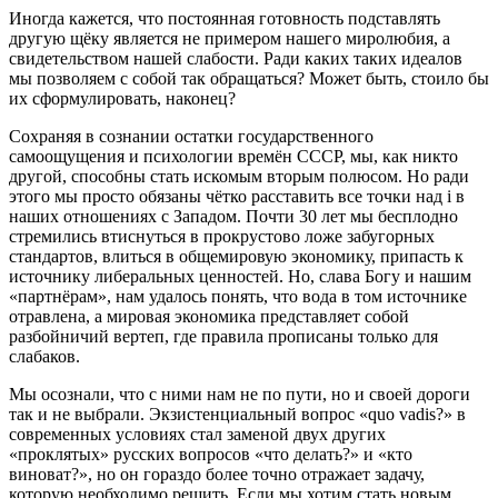
Иногда кажется, что постоянная готовность подставлять
другую щёку является не примером нашего миролюбия, а
свидетельством нашей слабости. Ради каких таких идеалов
мы позволяем с собой так обращаться? Может быть, стоило бы
их сформулировать, наконец?
Сохраняя в сознании остатки государственного
самоощущения и психологии времён СССР, мы, как никто
другой, способны стать искомым вторым полюсом. Но ради
этого мы просто обязаны чётко расставить все точки над i в
наших отношениях с Западом. Почти 30 лет мы бесплодно
стремились втиснуться в прокрустово ложе забугорных
стандартов, влиться в общемировую экономику, припасть к
источнику либеральных ценностей. Но, слава Богу и нашим
«партнёрам», нам удалось понять, что вода в том источнике
отравлена, а мировая экономика представляет собой
разбойничий вертеп, где правила прописаны только для
слабаков.
Мы осознали, что с ними нам не по пути, но и своей дороги
так и не выбрали. Экзистенциальный вопрос «quo vadis?» в
современных условиях стал заменой двух других
«проклятых» русских вопросов «что делать?» и «кто
виноват?», но он гораздо более точно отражает задачу,
которую необходимо решить. Если мы хотим стать новым