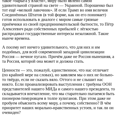
такое «барыга у власти», миру было явлено самой
удивительной страной на свете ― Украиной. Порошенко был
тот ещё «мелкий лавочник». И если Трамп во имя величия
Соединённых Штатов (в той форме, как он его понимает)
готов использовать в диалоге с миром самые грязные
приёмчики из своей предпринимательской бытности, то Пётр
Алексеевич ради собственных прибылей с лёгкостью
распродавал государственные интересы незалэжной. Такие
нынче времена.
А посему нет ничего удивительного, что для них и им
подобных, для всей современной западной цивилизации
Россия ― вечное пугало. Причём даже не Россия нынешняя, а
та Россия, которой она может и должна стать.
Ценности ― это, пожалуй, единственное, что нас отличает
(по крайней мере на словах), но заявляем мы о них не больно-
то твёрдо, если не сказать вяло. Оттого и не слышит нас
никто. Если проанализировать выступления с трибуны ООН
представителей нашего МИДа и самого нашего президента, то
складывается впечатление, что мы старательно пытаемся быть
пионером-тимуровцем в толпе хулиганов. При этом даже не
пробуем объяснить всему миру, а почему, собственно? В чём
приоритет наших морально-нравственных устоев, и так ли он
очевиден?