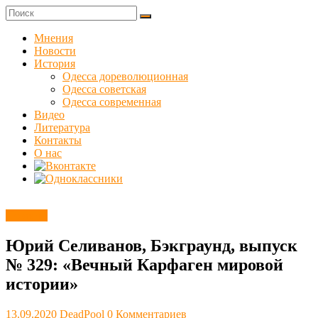
Skip
to
Куликовец
content
Мнения
Новости
Сайт
История
одесского
Одесса дореволюционная
сопротивления
Одесса советская
Одесса современная
Видео
Литература
Контакты
О нас
Новости
Юрий Селиванов, Бэкграунд, выпуск
№ 329: «Вечный Карфаген мировой
истории»
13.09.2020
DeadPool
0 Комментариев