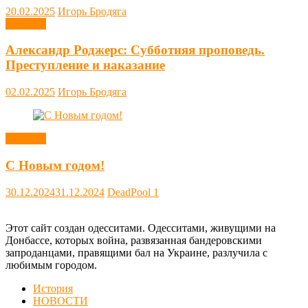
20.02.2025
Игорь Бродяга
Новости
Александр Роджерс: Субботняя проповедь.
Преступление и наказание
02.02.2025
Игорь Бродяга
Новости
С Новым годом!
30.12.2024
31.12.2024
DeadPool
1
Этот сайт создан одесситами. Одесситами, живущими на
Донбассе, которых война, развязанная бандеровскими
запроданцами, правящими бал на Украине, разлучила с
любимым городом.
История
НОВОСТИ