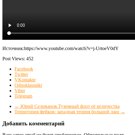
Источник:https://www.youtube.com/watch?v=j-UrtoeV0dY
Post Views:
452
Facebook
Twitter
VKontakte
Odnoklassniki
Viber
Telegram
←
Юрий Селиванов.Туземный флот её величества
Территория фейков: западная теория большой лжи
→
Добавить комментарий
Ваш адрес email не будет опубликован.
Обязательные поля