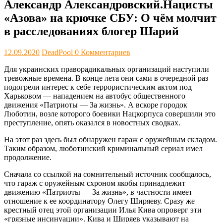
Александр Александровский.Нацисты
«Азова» на крючке СБУ: О чём молчит
в расследованиях блогер Шарий
12.09.2020
DeadPool
0 Комментариев
Для украинских праворадикальных организаций наступили
тревожные времена. В конце лета они сами в очередной раз
подогрели интерес к себе террористическим актом под
Харьковом — нападением на автобус общественного
движения «Патриоты — За жизнь». А вскоре городок
Люботин, возле которого боевики Нацкорпуса совершили это
преступление, опять оказался в новостных сводках.
На этот раз здесь был обнаружен гараж с оружейным складом.
Таким образом, люботинский криминальный сериал имел
продолжение.
Сначала со ссылкой на сомнительный источник сообщалось,
что гараж с оружейным схроном якобы принадлежит
движению «Патриоты — За жизнь», в частности имеет
отношение к ее координатору Олегу Ширяеву. Сразу же
крестный отец этой организации Илья Кива опроверг эти
«грязные инсинуации». Кива и Ширяев указывают на