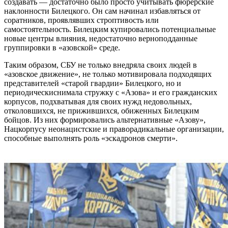
создавать — достаточно было просто учитывать фюрерские
наклонности Билецкого. Он сам начинал избавляться от
соратников, проявлявших строптивость или
самостоятельность. Билецким купировались потенциальные
новые центры влияния, недостаточно верноподданные
группировки в «азовской» среде.
Таким образом, СБУ не только внедряла своих людей в
«азовское движение», не только мотивировала подходящих
представителей «старой гвардии» Билецкого, но и
периодическиснимала стружку с «Азова» и его гражданских
корпусов, подхватывая для своих нужд недовольных,
отколовшихся, не прижившихся, обиженных Билецким
бойцов. Из них формировались альтернативные «Азову»,
Нацкорпусу неонацистские и праворадикальные организации,
способные выполнять роль «эскадронов смерти».