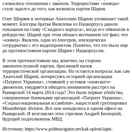
сложились отношения с законом. Террористами «азовцы»
стали задолго до того, как возникла партия Шария.
Олег Ширяев в интервью Анатолию Шарию упоминает такой
момент. Блогеры братья Яковлевы из Нацкорпуса давали
показания на главу «Схидного корпуса», когда его обвинили в
рейдерстве. Шарий при этом обошел молчанием тот факт, что
«азовец» Яковлев, один из блогеров, эпизодически
сотрудничал с его видеопроектом. Понятно, что это было еще
до противостояния партии Шария с Нацкорпусом.
В этом противостоянии мы, конечно, на стороне
законопослушной партии, бросившей вызов
террористической организации. Но остаются вопросы: как сам
Анатолий Шарий, интересуясь историей организации
«Патриот Украины», стоявшей у истоков «азовского»
движения, умудряется обходить вниманием расстрел на
Рымарской 14 марта 2014 года? Это были первые убийства,
совершенные боевиками организаций «Патриот Украины»,
«Социал-национальная ассамблея», нацистской группировки
Misanthropic division. Все они находились в одном офисе на
Рымарской. И возглавлял этих стрелков Андрей Билецкий,
будущий подполковник МВД.
Источник: https://www.politnavigator.net/kak-splesti-lapti-