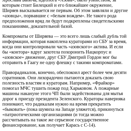
которым стоит Билецкий и его ближайшее окружение,
Ширяев высказывается не первым. Об этом заявляли и другие
«азовцы», порвавшие с «белым вождем». Не такого рода
предположения вряд ли будут подкреплены свидетельскими
показаниями, доказательной базой.
Компроматы от Ширяева — это всего лишь слабый дубль той
информации, которая накоплена кураторами из СБУ за время,
когда они контролировали часть «азовского» актива. И если
бы «контора» вдруг захотела похоронить Нацкорпус и
«азовское» движение, друг СБУ Дмитрий Гордон мог бы
отправить в Гаагу не одну флешку с такими компроматами.
Праворадикалов, конечно, обеспокоил арест более чем десяти
соратников. Они лихорадочно пытаются доказать свою
полезность властям и кураторам. Например, «Фрайкор»
помогал МЧС тушить пожар под Харьковом. А пожарные
машины накануне этого ЧП были задействованы для мытья
дорог к приезду президента Зеленского. Кураторы наверняка
понимают, что радикалам нужно на время прекратить
«быковать» (пока шумиха на Западе уляжется), прикинуться
«патриотическими организациями (и тогда можно
рассчитывать на такое же серьезное государственное
финансирование, как получает Карась с С-14).