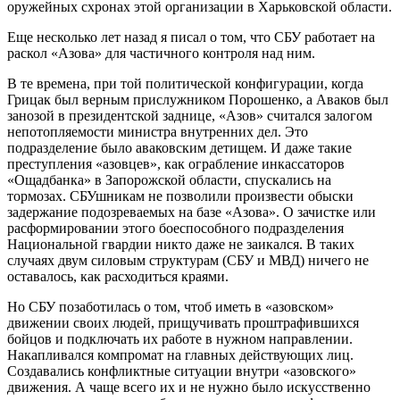
оружейных схронах этой организации в Харьковской области.
Еще несколько лет назад я писал о том, что СБУ работает на
раскол «Азова» для частичного контроля над ним.
В те времена, при той политической конфигурации, когда
Грицак был верным прислужником Порошенко, а Аваков был
занозой в президентской заднице, «Азов» считался залогом
непотопляемости министра внутренних дел. Это
подразделение было аваковским детищем. И даже такие
преступления «азовцев», как ограбление инкассаторов
«Ощадбанка» в Запорожской области, спускались на
тормозах. СБУшникам не позволили произвести обыски
задержание подозреваемых на базе «Азова». О зачистке или
расформировании этого боеспособного подразделения
Национальной гвардии никто даже не заикался. В таких
случаях двум силовым структурам (СБУ и МВД) ничего не
оставалось, как расходиться краями.
Но СБУ позаботилась о том, чтоб иметь в «азовском»
движении своих людей, прищучивать проштрафившихся
бойцов и подключать их работе в нужном направлении.
Накапливался компромат на главных действующих лиц.
Создавались конфликтные ситуации внутри «азовского»
движения. А чаще всего их и не нужно было искусственно