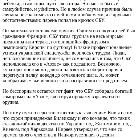
ребенка, а сам спрыгнул с элеватора. Это могло быть и
самоубийство, и убийство. Но в любом случае причина была
связана не с какими-то семейными проблемами, а с другими
обстоятельствами: парень попал на крючок СБУ.
Он занимался поставками оружия. Одним из покупателей был
гражданин Франции. СБУ тогда трубила на весь мир: мы
предотвратили теракт, готовившийся французом к
чемпионату Европы по футболу! В такие профессиональные
успехи украинской спецслужбы верилось с трудом. Люди,
неплохо знавшие погибшего, не сомневались в том, что СБУ
использовала его в «Азове» как подсадного. Возможно,
кураторы постоянно давили на взятого в оборот парня и
перегнули палку, доведя до отчаянного шага. А, может,
«побратимы» вычислили его и расправились с предателем.
Но бесспорным остается тот факт, что СБУ собирала богатый
компромат на «Азов», фиксируя продажу взрывчатки и
оружия.
Поэтому нужно серьезно отнестись к заявлениям Кивы о том,
что схрон принадлежал Билецкому и его команде, что таких
складов-тайников десятки по Украине: под Житомиром, под
Киевом, под Харьковом. Ширяев утверждает, что еще со
времен своего членства в Нацкорпусе знает о десяти