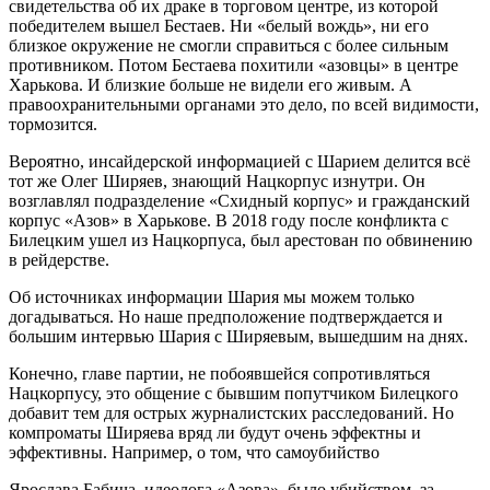
свидетельства об их драке в торговом центре, из которой
победителем вышел Бестаев. Ни «белый вождь», ни его
близкое окружение не смогли справиться с более сильным
противником. Потом Бестаева похитили «азовцы» в центре
Харькова. И близкие больше не видели его живым. А
правоохранительными органами это дело, по всей видимости,
тормозится.
Вероятно, инсайдерской информацией с Шарием делится всё
тот же Олег Ширяев, знающий Нацкорпус изнутри. Он
возглавлял подразделение «Схидный корпус» и гражданский
корпус «Азов» в Харькове. В 2018 году после конфликта с
Билецким ушел из Нацкорпуса, был арестован по обвинению
в рейдерстве.
Об источниках информации Шария мы можем только
догадываться. Но наше предположение подтверждается и
большим интервью Шария с Ширяевым, вышедшим на днях.
Конечно, главе партии, не побоявшейся сопротивляться
Нацкорпусу, это общение с бывшим попутчиком Билецкого
добавит тем для острых журналистских расследований. Но
компроматы Ширяева вряд ли будут очень эффектны и
эффективны. Например, о том, что самоубийство
Ярослава Бабича, идеолога «Азова», было убийством, за