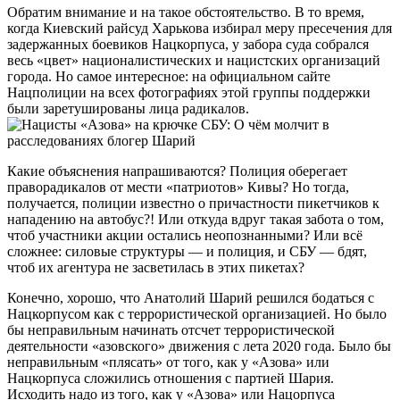
Обратим внимание и на такое обстоятельство. В то время,
когда Киевский райсуд Харькова избирал меру пресечения для
задержанных боевиков Нацкорпуса, у забора суда собрался
весь «цвет» националистических и нацистских организаций
города. Но самое интересное: на официальном сайте
Нацполиции на всех фотографиях этой группы поддержки
были заретушированы лица радикалов.
Какие объяснения напрашиваются? Полиция оберегает
праворадикалов от мести «патриотов» Кивы? Но тогда,
получается, полиции известно о причастности пикетчиков к
нападению на автобус?! Или откуда вдруг такая забота о том,
чтоб участники акции остались неопознанными? Или всё
сложнее: силовые структуры — и полиция, и СБУ — бдят,
чтоб их агентура не засветилась в этих пикетах?
Конечно, хорошо, что Анатолий Шарий решился бодаться с
Нацкорпусом как с террористической организацией. Но было
бы неправильным начинать отсчет террористической
деятельности «азовского» движения с лета 2020 года. Было бы
неправильным «плясать» от того, как у «Азова» или
Нацкорпуса сложились отношения с партией Шария.
Исходить надо из того, как у «Азова» или Нацорпуса