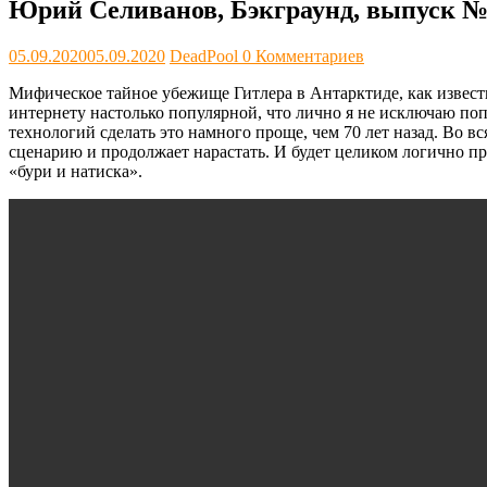
Юрий Селиванов, Бэкграунд, выпуск №
05.09.2020
05.09.2020
DeadPool
0 Комментариев
Мифическое тайное убежище Гитлера в Антарктиде, как известно
интернету настолько популярной, что лично я не исключаю поп
технологий сделать это намного проще, чем 70 лет назад. Во 
сценарию и продолжает нарастать. И будет целиком логично пр
«бури и натиска».