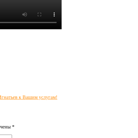
Игнатьев к Вашим услугам!
ечены
*