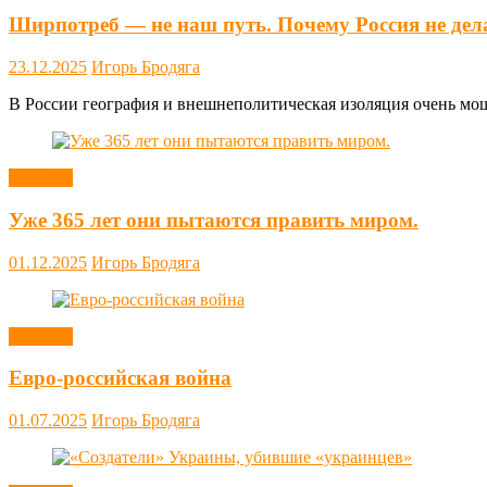
Ширпотреб — не наш путь. Почему Россия не дел
23.12.2025
Игорь Бродяга
В России география и внешнеполитическая изоляция очень мощн
Новости
Уже 365 лет они пытаются править миром.
01.12.2025
Игорь Бродяга
Новости
Евро-российская война
01.07.2025
Игорь Бродяга