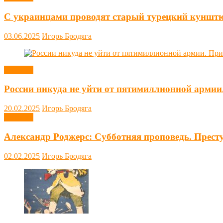
С украинцами проводят старый турецкий куншт
03.06.2025
Игорь Бродяга
Новости
России никуда не уйти от пятимиллионной армии
20.02.2025
Игорь Бродяга
Новости
Александр Роджерс: Субботняя проповедь. Прест
02.02.2025
Игорь Бродяга