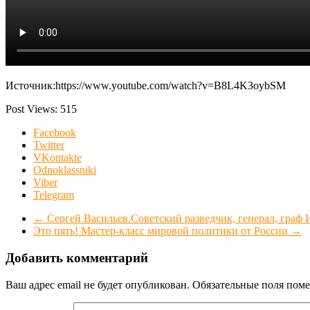
Источник:https://www.youtube.com/watch?v=B8L4K3oybSM
Post Views:
515
Facebook
Twitter
VKontakte
Odnoklassniki
Viber
Telegram
←
Сергей Васильев.Советский разведчик, генерал, граф 
Это пять! Мастер-класс мировой политики от России
→
Добавить комментарий
Ваш адрес email не будет опубликован.
Обязательные поля пом