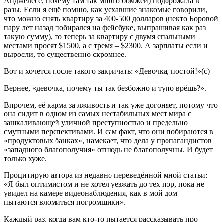
Анджелесе, почему там так много бомжей) подорожала в
разы. Если я ещё помню, как уехавшие знакомые говорили,
что можно снять квартиру за 400-500 долларов (некто Боровой
пару лет назад побирался на фейсбуке, выпрашивая как раз
такую сумму), то теперь за квартиру с двумя спальными
местами просят $1500, а с тремя – $2300. А зарплаты если и
выросли, то существенно скромнее.
Вот и хочется после такого закричать: «Девочка, постой!»(с)
Вернее, «девочка, почему ты так безбожно и тупо врёшь?».
Впрочем, её карма за лживость и так уже догоняет, потому что
она сидит в одном из самых нестабильных мест мира с
зашкаливающей уличной преступностью и предельно
смутными перспективами. И сам факт, что они побираются в
«продуктовых банках», намекает, что дела у пропагандистов
«западного благополучия» отнюдь не благополучны. И будет
только хуже.
Процитирую автора из недавно переведённой мной статьи:
«Я был оптимистом и не хотел уезжать до тех пор, пока не
увидел на камере видеонаблюдения, как в мой дом
пытаются вломиться погромщики».
Каждый раз, когда вам кто-то пытается рассказывать про