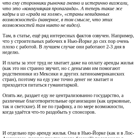
что ему сторонники рыночка гневно и истерично визжали,
что это «коммуняцкая пропаганда». А теперь такие же
кадры и из «града на холме», «страны невиданных
возможностей» (наверное, в том смысле, что этих
возможностей там никто не видел)
.
Там, в статье, ещё ряд интересных фактов озвучен. Например,
что у строительных рабочих в Нью-Йорке до сих пор очень
плохо с работой. В лучшем случае они работают 2-3 дня в
неделю.
И платы за этот труд не хватает даже на оплату аренды жилья
(как это ни странно звучит, но с деньгами им помогают
родственники из Мексики и других латиноамериканских
стран), поэтому на еду уже точно денег не хватает и
приходится питаться гуманитаркой.
Опять же, раздает еду не централизованно государство, а
различные благотворительные организации (как церковные,
так и светские). И не по графику, а по мере возможности,
когда удаётся что-то раздобыть у спонсоров.
И отдельно про аренду жилья. Она в Нью-Йорке (как и в Лос-