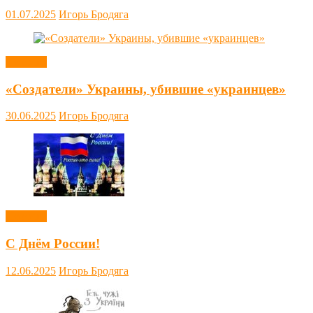
01.07.2025
Игорь Бродяга
Новости
«Создатели» Украины, убившие «украинцев»
30.06.2025
Игорь Бродяга
Новости
С Днём России!
12.06.2025
Игорь Бродяга