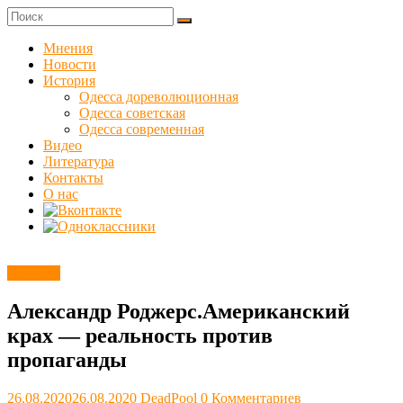
Skip
to
Куликовец
content
Мнения
Новости
Сайт
История
одесского
Одесса дореволюционная
сопротивления
Одесса советская
Одесса современная
Видео
Литература
Контакты
О нас
Новости
Александр Роджерс.Американский
крах — реальность против
пропаганды
26.08.2020
26.08.2020
DeadPool
0 Комментариев