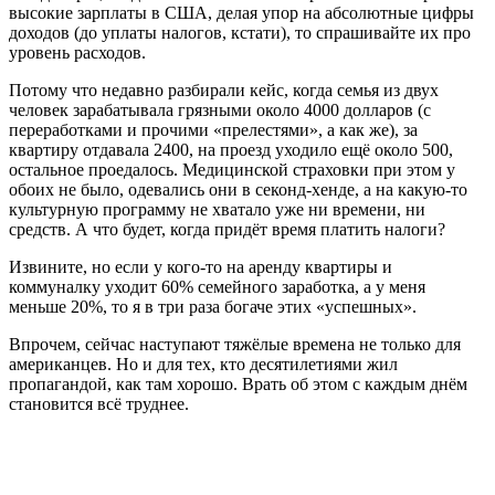
высокие зарплаты в США, делая упор на абсолютные цифры
доходов (до уплаты налогов, кстати), то спрашивайте их про
уровень расходов.
Потому что недавно разбирали кейс, когда семья из двух
человек зарабатывала грязными около 4000 долларов (с
переработками и прочими «прелестями», а как же), за
квартиру отдавала 2400, на проезд уходило ещё около 500,
остальное проедалось. Медицинской страховки при этом у
обоих не было, одевались они в секонд-хенде, а на какую-то
культурную программу не хватало уже ни времени, ни
средств. А что будет, когда придёт время платить налоги?
Извините, но если у кого-то на аренду квартиры и
коммуналку уходит 60% семейного заработка, а у меня
меньше 20%, то я в три раза богаче этих «успешных».
Впрочем, сейчас наступают тяжёлые времена не только для
американцев. Но и для тех, кто десятилетиями жил
пропагандой, как там хорошо. Врать об этом с каждым днём
становится всё труднее.