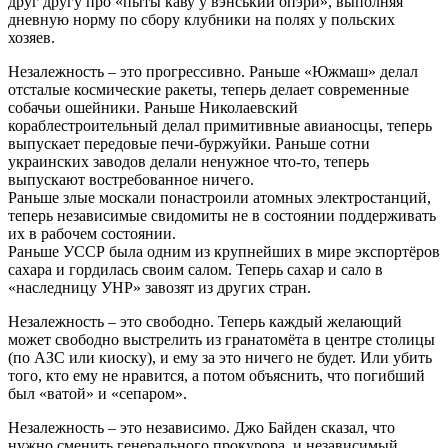
друг другу про «пыты каву у вэнський опэри», выполняя
дневную норму по сбору клубники на полях у польских
хозяев.
Незалежность – это прогрессивно. Раньше «Южмаш» делал
отсталые космические ракеты, теперь делает современные
собачьи ошейники. Раньше Николаевский
кораблестроительный делал примитивные авианосцы, теперь
выпускает передовые печи-буржуйки. Раньше сотни
украинских заводов делали ненужное что-то, теперь
выпускают востребованное ничего.
Раньше злые москали понастроили атомных электростанций,
теперь независимые свидомиты не в состоянии поддерживать
их в рабочем состоянии.
Раньше УССР была одним из крупнейших в мире экспортёров
сахара и гордилась своим салом. Теперь сахар и сало в
«наследницу УНР» завозят из других стран.
Незалежность – это свободно. Теперь каждый желающий
может свободно выстрелить из гранатомёта в центре столицы
(по АЗС или киоску), и ему за это ничего не будет. Или убить
того, кто ему не нравится, а потом объяснить, что погибший
был «ватой» и «сепаром».
Незалежность – это независимо. Джо Байден сказал, что
нужно сменить генерального прокурора, и независимый