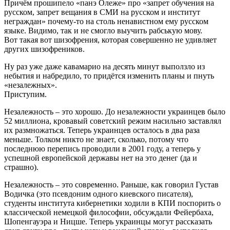
Причём прошипело «панэ Олеже» про «запрет обучения на
русском, запрет вещания в СМИ на русском и институт
неграждан» почему-то на столь ненавистном ему русском
языке. Видимо, так и не смогло выучить рабськую мову.
Вот такая вот шизофрения, которая совершенно не удивляет
других шизофреников.
Ну раз уже даже кавамарио на десять минут выползло из
небытия и набредило, то придётся изменить планы и пнуть
«незалежных».
Приступим.
Незалежность – это хорошо. До незалежности украинцев было
52 миллиона, кровавый советский режим насильно заставлял
их размножаться. Теперь украинцев осталось в два раза
меньше. Толком никто не знает, сколько, потому что
последнюю перепись проводили в 2001 году, а теперь у
успешной европейской державы нет на это денег (да и
страшно).
Незалежность – это современно. Раньше, как говорил Густав
Водичка (это псевдоним одного киевского писателя),
студенты института кибернетики ходили в КПИ поспорить о
классической немецкой философии, обсуждали Фейербаха,
Шопенгауэра и Ницше. Теперь украинцы могут рассказать