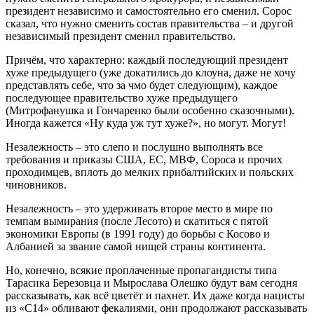
президент независимо и самостоятельно его сменил. Сорос
сказал, что нужно сменить состав правительства – и другой
независимый президент сменил правительство.
Причём, что характерно: каждый последующий президент
хуже предыдущего (уже докатились до клоуна, даже не хочу
представлять себе, что за чмо будет следующим), каждое
последующее правительство хуже предыдущего
(Митрофанушка и Гончаренко были особенно сказочными).
Иногда кажется «Ну куда уж тут хуже?», но могут. Могут!
Незалежность – это слепо и послушно выполнять все
требования и приказы США, ЕС, МВФ, Сороса и прочих
проходимцев, вплоть до мелких прибалтийских и польских
чиновников.
Незалежность – это удерживать второе место в мире по
темпам вымирания (после Лесото) и скатиться с пятой
экономики Европы (в 1991 году) до борьбы с Косово и
Албанией за звание самой нищей страны континента.
Но, конечно, всякие проплаченные пропагандисты типа
Тарасика Березовца и Мырослава Олешко будут вам сегодня
рассказывать, как всё цветёт и пахнет. Их даже когда нацисты
из «C14» обливают фекалиями, они продолжают рассказывать