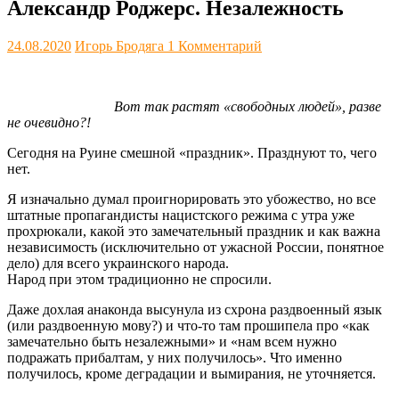
Александр Роджерс. Незалежность
24.08.2020
Игорь Бродяга
1 Комментарий
Вот так растят «свободных людей», разве
не очевидно?!
Сегодня на Руине смешной «праздник». Празднуют то, чего
нет.
Я изначально думал проигнорировать это убожество, но все
штатные пропагандисты нацистского режима с утра уже
прохрюкали, какой это замечательный праздник и как важна
независимость (исключительно от ужасной России, понятное
дело) для всего украинского народа.
Народ при этом традиционно не спросили.
Даже дохлая анаконда высунула из схрона раздвоенный язык
(или раздвоенную мову?) и что-то там прошипела про «как
замечательно быть незалежными» и «нам всем нужно
подражать прибалтам, у них получилось». Что именно
получилось, кроме деградации и вымирания, не уточняется.