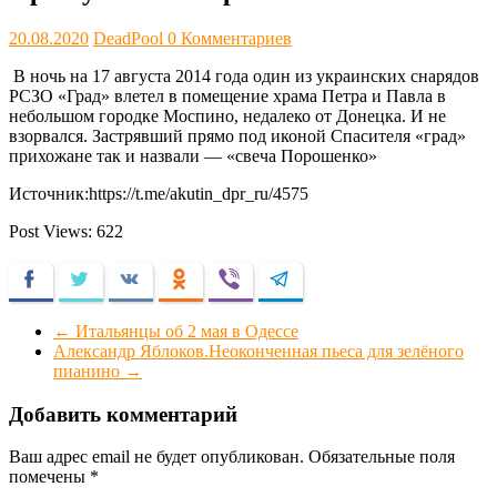
20.08.2020
DeadPool
0 Комментариев
В ночь на 17 августа 2014 года один из украинских снарядов
РСЗО «Град» влетел в помещение храма Петра и Павла в
небольшом городке Моспино, недалеко от Донецка. И не
взорвался. Застрявший прямо под иконой Спасителя «град»
прихожане так и назвали — «свеча Порошенко»
Источник:https://t.me/akutin_dpr_ru/4575
Post Views:
622
Facebook
Twitter
VKontakte
Odnoklassniki
Viber
Telegram
←
Итальянцы об 2 мая в Одессе
Александр Яблоков.Неоконченная пьеса для зелёного
пианино
→
Добавить комментарий
Ваш адрес email не будет опубликован.
Обязательные поля
помечены
*