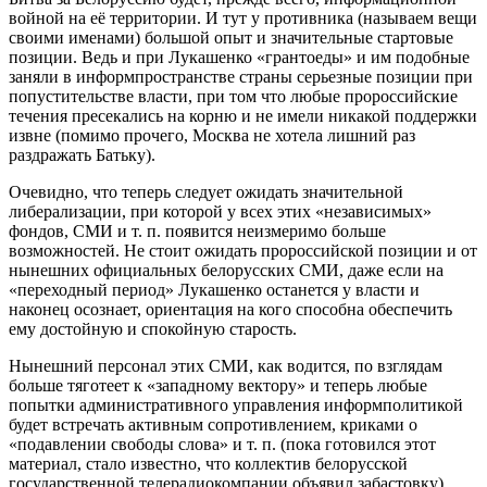
войной на её территории. И тут у противника (называем вещи
своими именами) большой опыт и значительные стартовые
позиции. Ведь и при Лукашенко «грантоеды» и им подобные
заняли в информпространстве страны серьезные позиции при
попустительстве власти, при том что любые пророссийские
течения пресекались на корню и не имели никакой поддержки
извне (помимо прочего, Москва не хотела лишний раз
раздражать Батьку).
Очевидно, что теперь следует ожидать значительной
либерализации, при которой у всех этих «независимых»
фондов, СМИ и т. п. появится неизмеримо больше
возможностей. Не стоит ожидать пророссийской позиции и от
нынешних официальных белорусских СМИ, даже если на
«переходный период» Лукашенко останется у власти и
наконец осознает, ориентация на кого способна обеспечить
ему достойную и спокойную старость.
Нынешний персонал этих СМИ, как водится, по взглядам
больше тяготеет к «западному вектору» и теперь любые
попытки административного управления информполитикой
будет встречать активным сопротивлением, криками о
«подавлении свободы слова» и т. п. (пока готовился этот
материал, стало известно, что коллектив белорусской
государственной телерадиокомпании объявил забастовку).