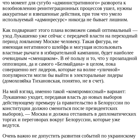
что момент для сугубо «административного» разворота к
возобновлению реинтеграционных процессов ушел, нужны
аккуратные и взвешенные действия, при том что умело
используемый «админресурс» никогда не бывает лишним.
Как подвариант этого плана возможен самый оптимальный ―
уход Лукашенко уже сейчас с передачей власти на переходный
период лояльному Москве человеку. Такая фигура, не
имеющая негативного шлейфа и могущая использовать
властные рычаги в избирательной кампании, будет наиболее
очевидным «сменщиком». В её пользу и то, что у прозападной
оппозиции, да и самого «Белмайдана» в целом, пока
совершенно нет лидеров, которые на волне «уличной»
популярности могли бы выйти в электоральные лидеры
(домохозяйка Тихановская, понятно, не в счет).
На мой взгляд, именно такой «компромиссный» вариант:
Лукашенко уходит, передавая власть до новых выборов
действующему премьеру (а правительство в Белоруссии по
конституции должно смениться после президентских
выборов), ― Москва и должна отстаивать в дипломатических
торгах и переговорах вокруг Белоруссии, которые уже
ведутся.
Очень важно не допустить развития событий по украинскому