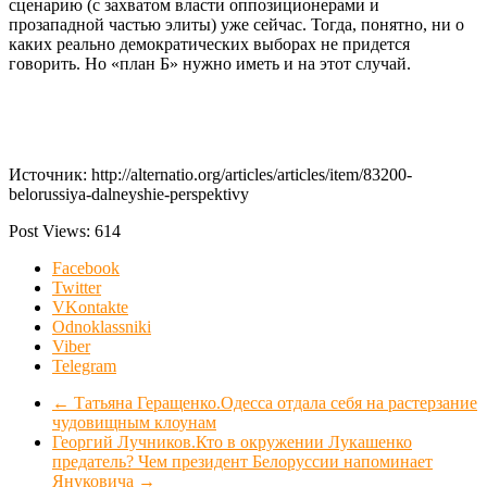
сценарию (с захватом власти оппозиционерами и
прозападной частью элиты) уже сейчас. Тогда, понятно, ни о
каких реально демократических выборах не придется
говорить. Но «план Б» нужно иметь и на этот случай.
Источник: http://alternatio.org/articles/articles/item/83200-
belorussiya-dalneyshie-perspektivy
Post Views:
614
Facebook
Twitter
VKontakte
Odnoklassniki
Viber
Telegram
←
Татьяна Геращенко.Одесса отдала себя на растерзание
чудовищным клоунам
Георгий Лучников.Кто в окружении Лукашенко
предатель? Чем президент Белоруссии напоминает
Януковича
→