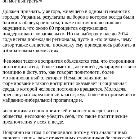
он мог выиграть?»
Должен признать, у автора, живущего в одном из немногих
городов Украины, результаты выборов в котором всегда были
близки к общеукраинским, также постоянно возникало
ощущение, что около 80 процентов окружающих
поддерживают «оранжевых». Но на выборах у нас до 2014
года всегда побеждали регионалы, пусть и «по очкам», чему
автор также свидетель, поскольку ему приходилось работать в
избирательных комиссиях.
Феномен такого восприятия объясняется тем, что сторонники
оппозиции всегда более заметны, активней декларируют свою
позицию в быту, это, как говорят политологи, более
мотивированный электорат. Немалое влияние на
формирование такого восприятия оказывает и социальная
среда, в которой человек постоянно вращается. Молодежь,
пресловутый «креативный класс», куда более восприимчива к
майданно-либеральной пропаганде и,
воспринимая своих приятелей и коллег как срез всего
общества, несложно убедить себя, что такие политические
предпочтения у всех и везде.
Подробно на этом я остановился потому, что аналогичных
«криков души», даже от активных сторонников белорусской