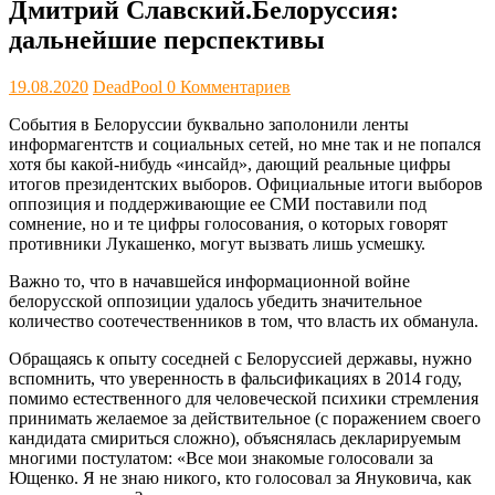
Дмитрий Славский.Белоруссия:
дальнейшие перспективы
19.08.2020
DeadPool
0 Комментариев
События в Белоруссии буквально заполонили ленты
информагентств и социальных сетей, но мне так и не попался
хотя бы какой-нибудь «инсайд», дающий реальные цифры
итогов президентских выборов. Официальные итоги выборов
оппозиция и поддерживающие ее СМИ поставили под
сомнение, но и те цифры голосования, о которых говорят
противники Лукашенко, могут вызвать лишь усмешку.
Важно то, что в начавшейся информационной войне
белорусской оппозиции удалось убедить значительное
количество соотечественников в том, что власть их обманула.
Обращаясь к опыту соседней с Белоруссией державы, нужно
вспомнить, что уверенность в фальсификациях в 2014 году,
помимо естественного для человеческой психики стремления
принимать желаемое за действительное (с поражением своего
кандидата смириться сложно), объяснялась декларируемым
многими постулатом: «Все мои знакомые голосовали за
Ющенко. Я не знаю никого, кто голосовал за Януковича, как