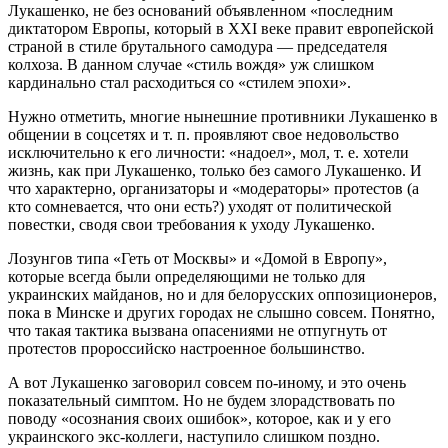
Лукашенко, не без оснований объявленном «последним
диктатором Европы, который в XXI веке правит европейской
страной в стиле брутального самодура ― председателя
колхоза. В данном случае «стиль вождя» уж слишком
кардинально стал расходиться со «стилем эпохи».
Нужно отметить, многие нынешние противники Лукашенко в
общении в соцсетях и т. п. проявляют свое недовольство
исключительно к его личности: «надоел», мол, т. е. хотели
жизнь, как при Лукашенко, только без самого Лукашенко. И
что характерно, организаторы и «модераторы» протестов (а
кто сомневается, что они есть?) уходят от политической
повестки, сводя свои требования к уходу Лукашенко.
Лозунгов типа «Геть от Москвы» и «Домой в Европу»,
которые всегда были определяющими не только для
украинских майданов, но и для белорусских оппозиционеров,
пока в Минске и других городах не слышно совсем. Понятно,
что такая тактика вызвана опасениями не отпугнуть от
протестов пророссийско настроенное большинство.
А вот Лукашенко заговорил совсем по-иному, и это очень
показательный симптом. Но не будем злорадствовать по
поводу «осознания своих ошибок», которое, как и у его
украинского экс-коллеги, наступило слишком поздно.