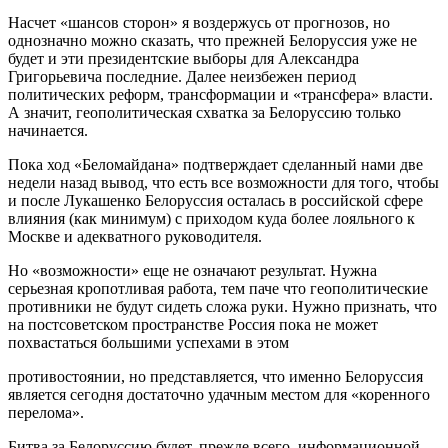
Насчет «шансов сторон» я воздержусь от прогнозов, но
однозначно можно сказать, что прежней Белоруссия уже не
будет и эти президентские выборы для Александра
Григорьевича последние. Далее неизбежен период
политических реформ, трансформации и «трансфера» власти.
А значит, геополитическая схватка за Белоруссию только
начинается.
Пока ход «Беломайдана» подтверждает сделанный нами две
недели назад вывод, что есть все возможности для того, чтобы
и после Лукашенко Белоруссия осталась в российской сфере
влияния (как минимум) с приходом куда более лояльного к
Москве и адекватного руководителя.
Но «возможности» еще не означают результат. Нужна
серьезная кропотливая работа, тем паче что геополитические
противники не будут сидеть сложа руки. Нужно признать, что
на постсоветском пространстве Россия пока не может
похвастаться большими успехами в этом
противостоянии, но представляется, что именно Белоруссия
является сегодня достаточно удачным местом для «коренного
перелома».
Битва за Белоруссию будет, прежде всего, информационной