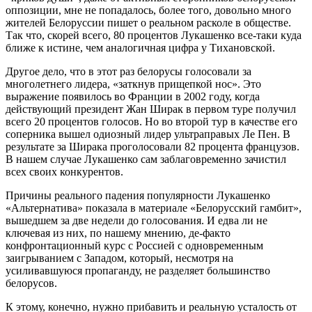
оппозиции, мне не попадалось, более того, довольно много
жителей Белоруссии пишет о реальном расколе в обществе.
Так что, скорей всего, 80 процентов Лукашенко все-таки куда
ближе к истине, чем аналогичная цифра у Тихановской.
Другое дело, что в этот раз белорусы голосовали за
многолетнего лидера, «заткнув прищепкой нос». Это
выражение появилось во Франции в 2002 году, когда
действующий президент Жан Ширак в первом туре получил
всего 20 процентов голосов. Но во второй тур в качестве его
соперника вышел одиозный лидер ультраправых Ле Пен. В
результате за Ширака проголосовали 82 процента французов.
В нашем случае Лукашенко сам заблаговременно зачистил
всех своих конкурентов.
Причины реального падения популярности Лукашенко
«Альтернатива» показала в материале «Белорусский гамбит»,
вышедшем за две недели до голосования. И едва ли не
ключевая из них, по нашему мнению, де-факто
конфронтационный курс с Россией с одновременным
заигрыванием с Западом, который, несмотря на
усиливавшуюся пропаганду, не разделяет большинство
белорусов.
К этому, конечно, нужно прибавить и реальную усталость от