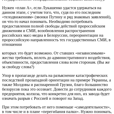
Нужен «план А», если Лукашенко удастся удержаться на
данном этапе, с учетом того, что, судя по его последним
«телодвижениям» (звонки Путину и ряд знаковых заявлений),
он что-то начал понимать. Необходимо потребовать
предоставления полной свободы действий пророссийским
движениям и СМИ, возобновления распространения
российских масс-медиа в Белоруссии, переориентации на
пророссийскую направленность тех государственных СМИ, в
отношении
которых это будет возможно. От ставших «независимыми»
жестко требовать, вплоть до административного воздействия,
объективности, предоставления слова всем сторонам. (Вы же
за свободу слова?)
Упор в пропаганде делать на разъяснение катастрофических
последствий прозападной ориентации на примере Украины, а
также Молдовы и распиаренной Грузии, благо большинство
белорусов пока это осознает. Довести до сотрудников каждого
предприятия, колхоза, что конкретно для них, их завода будет
означать разрыв с Россией и поворот на Запад.
При этом потребовать от него поменьше «самодеятельности»,
в том числе и в плане «перегибания палки». Нужно понимать,