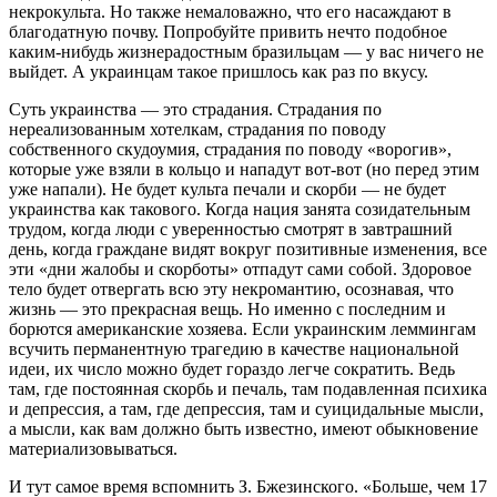
некрокульта. Но также немаловажно, что его насаждают в
благодатную почву. Попробуйте привить нечто подобное
каким-нибудь жизнерадостным бразильцам ― у вас ничего не
выйдет. А украинцам такое пришлось как раз по вкусу.
Суть украинства ― это страдания. Страдания по
нереализованным хотелкам, страдания по поводу
собственного скудоумия, страдания по поводу «ворогив»,
которые уже взяли в кольцо и нападут вот-вот (но перед этим
уже напали). Не будет культа печали и скорби ― не будет
украинства как такового. Когда нация занята созидательным
трудом, когда люди с уверенностью смотрят в завтрашний
день, когда граждане видят вокруг позитивные изменения, все
эти «дни жалобы и скорботы» отпадут сами собой. Здоровое
тело будет отвергать всю эту некромантию, осознавая, что
жизнь ― это прекрасная вещь. Но именно с последним и
борются американские хозяева. Если украинским леммингам
всучить перманентную трагедию в качестве национальной
идеи, их число можно будет гораздо легче сократить. Ведь
там, где постоянная скорбь и печаль, там подавленная психика
и депрессия, а там, где депрессия, там и суицидальные мысли,
а мысли, как вам должно быть известно, имеют обыкновение
материализовываться.
И тут самое время вспомнить З. Бжезинского. «Больше, чем 17