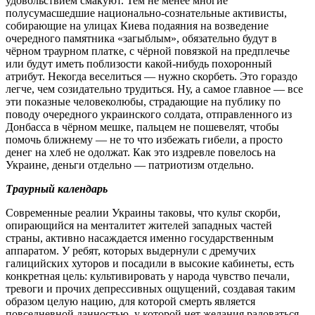
удовольствием смакуют. Тем не менее многие
полусумасшедшие национально-сознательные активисты,
собирающие на улицах Киева подаяния на возведение
очередного памятника «загыблым», обязательно будут в
чёрном траурном платке, с чёрной повязкой на предплечье
или будут иметь поблизости какой-нибудь похоронный
атрибут. Некогда веселиться ― нужно скорбеть. Это гораздо
легче, чем созидательно трудиться. Ну, а самое главное ― все
эти показные человеколюбы, страдающие на публику по
поводу очередного украинского солдата, отправленного из
Донбасса в чёрном мешке, пальцем не пошевелят, чтобы
помочь ближнему ― не то что избежать гибели, а просто
денег на хлеб не одолжат. Как это издревле повелось на
Украине, деньги отдельно ― патриотизм отдельно.
Траурный календарь
Современные реалии Украины таковы, что культ скорби,
опирающийся на менталитет жителей западных частей
страны, активно насаждается именно государственным
аппаратом. У ребят, которых выдернули с дремучих
галицийских хуторов и посадили в высокие кабинеты, есть
конкретная цель: культивировать у народа чувство печали,
тревоги и прочих депрессивных ощущений, создавая таким
образом целую нацию, для которой смерть является
повседневной данностью, у которой нет желания радоваться