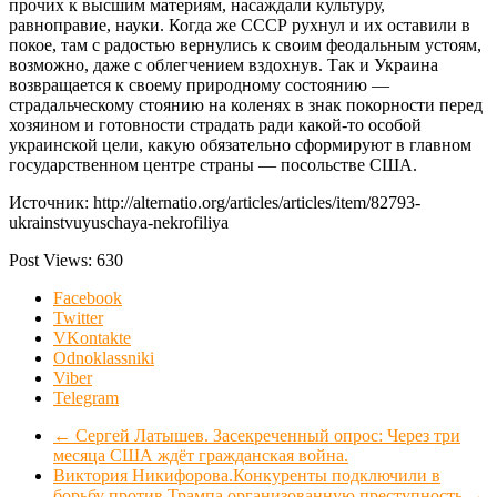
прочих к высшим материям, насаждали культуру,
равноправие, науки. Когда же СССР рухнул и их оставили в
покое, там с радостью вернулись к своим феодальным устоям,
возможно, даже с облегчением вздохнув. Так и Украина
возвращается к своему природному состоянию ―
страдальческому стоянию на коленях в знак покорности перед
хозяином и готовности страдать ради какой-то особой
украинской цели, какую обязательно сформируют в главном
государственном центре страны ― посольстве США.
Источник: http://alternatio.org/articles/articles/item/82793-
ukrainstvuyuschaya-nekrofiliya
Post Views:
630
Facebook
Twitter
VKontakte
Odnoklassniki
Viber
Telegram
←
Сергей Латышев. Засекреченный опрос: Через три
месяца США ждёт гражданская война.
Виктория Никифорова.Конкуренты подключили в
борьбу против Трампа организованную преступность
→