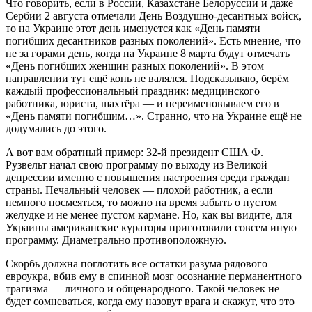
Что говорить, если в России, Казахстане Белоруссии и даже
Сербии 2 августа отмечали День Воздушно-десантных войск,
то на Украине этот день именуется как «День памяти
погибших десантников разных поколений». Есть мнение, что
не за горами день, когда на Украине 8 марта будут отмечать
«День погибших женщин разных поколений». В этом
направлении тут ещё конь не валялся. Подсказываю, берём
каждый профессиональный праздник: медицинского
работника, юриста, шахтёра ― и переименовываем его в
«День памяти погибшим…». Странно, что на Украине ещё не
додумались до этого.
А вот вам обратный пример: 32-й президент США Ф.
Рузвельт начал свою программу по выходу из Великой
депрессии именно с повышения настроения среди граждан
страны. Печальный человек ― плохой работник, а если
немного посмеяться, то можно на время забыть о пустом
желудке и не менее пустом кармане. Но, как вы видите, для
Украины американские кураторы приготовили совсем иную
программу. Диаметрально противоположную.
Скорбь должна поглотить все остатки разума рядового
евроукра, вбив ему в спинной мозг осознание перманентного
трагизма ― личного и общенародного. Такой человек не
будет сомневаться, когда ему назовут врага и скажут, что это