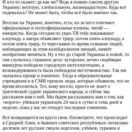
И кто-то скажет: да как же? Ведь я помню совсем другую
Украину: весёлую, хлебосольную, жизнерадостную. Куда всё
подевалось? Не может быть, чтобы всё было именно так.
Веселье на Украине, конечно, есть, но за него отвечают
официальные и полуофициальные клоуны, читай ―
юмористы. Когда сегодня по укро-ТВ тебе показывают
клоунаду, а завтра объявляют траур, потом опять клоунаду, а
потом опять траур, то через какое-то время сознание людей,
наблюдающих за этим калейдоскопом эмоций, начнёт
необратимо меняться. Ну а что до старой Украины и новой, то
там случилось страшное дело: хуторские, вечно скорбящие
манкурты победили городскую интеллигенцию, а
великодержавность была побеждена местечковостью. Так им
оказалось проще и понятнее. Тогда в образовательные
учреждения и в СМИ пришли люди, которые объявили, что не
время веселиться. Тот, кому весело, просто не знает о
трагической судьбе украинского народа, и сейчас мы
расскажем вам о ней. Мы будем рассказывать вам о том, как
«вороги» убивали украинцев 24 часа в сутки и семь дней в
неделю, пока у вас не отпадут последние сомнения.
Всё возвращается на круги своя. Посмотрите, что происходит
в Средней Азии, в бывших советских республиках: несколько
десятков лет русские тянули киргизов, узбеков, туркмен и