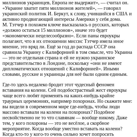
миллионов украинцев, Европа не выдержит», ― считал он.
«Украине хватит пяти миллионов жителей», ― говорил
украинский политик И. Беркут, к слову, учившийся в США и
активно продвигающий интересы Америки у себя дома.
М. Тэтчер в похожем ключе высказалась о русских, которых
«должно остаться 15 миллионов», иначе это будет
«экономически нецелесообразно». Если паны евроукры
полагают, что в их отношении миссис Тэтчер имела иное
мнение, это вряд ли. Ещё за год до распада СССР она
сравнила Украину с Калифорнией в том смысле, что Украина
― это не отдельная страна и ей не нужно украинское
представительство в Лондоне, поскольку «они не имеют
дипломатических отношений с Калифорнией». Иными
словами, русские и украинцы для неё были одним единым.
Где-то здесь недалеко бродит этот чудесный феномен
вставания на колени. Сей подобострастный жест евроукры
чаще всего любят применять на каких-нибудь крайне
траурных церемониях, например похоронах. Но скажите мне:
вы видели в современном мире где-нибудь, чтобы люди
массово вставали на колени на похоронах? Подобное
несвойственно не то что славянам ― вообще никому. Даже
тем, у кого похороны ― это не весёлое, а скорбное
мероприятие. Когда вообще уместно вставать на колени?
Когда кто-то у кого-то очень сильно хочет попросить