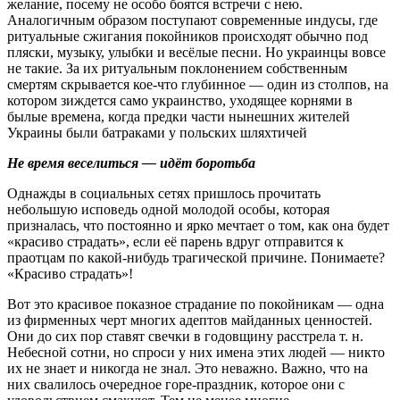
желание, посему не особо боятся встречи с нею.
Аналогичным образом поступают современные индусы, где
ритуальные сжигания покойников происходят обычно под
пляски, музыку, улыбки и весёлые песни. Но украинцы вовсе
не такие. За их ритуальным поклонением собственным
смертям скрывается кое-что глубинное ― один из столпов, на
котором зиждется само украинство, уходящее корнями в
былые времена, когда предки части нынешних жителей
Украины были батраками у польских шляхтичей
Не время веселиться ― идёт боротьба
Однажды в социальных сетях пришлось прочитать
небольшую исповедь одной молодой особы, которая
призналась, что постоянно и ярко мечтает о том, как она будет
«красиво страдать», если её парень вдруг отправится к
праотцам по какой-нибудь трагической причине. Понимаете?
«Красиво страдать»!
Вот это красивое показное страдание по покойникам ― одна
из фирменных черт многих адептов майданных ценностей.
Они до сих пор ставят свечки в годовщину расстрела т. н.
Небесной сотни, но спроси у них имена этих людей ― никто
их не знает и никогда не знал. Это неважно. Важно, что на
них свалилось очередное горе-праздник, которое они с