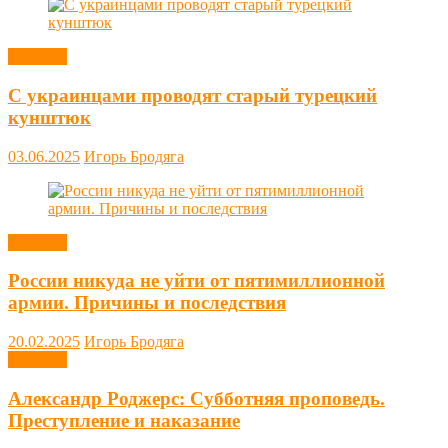
Новости
С украинцами проводят старый турецкий
кунштюк
03.06.2025
Игорь Бродяга
Новости
России никуда не уйти от пятимиллионной
армии. Причины и последствия
20.02.2025
Игорь Бродяга
Новости
Александр Роджерс: Субботняя проповедь.
Преступление и наказание