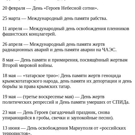
20 февраля ― День «Героев Небесной сотни».
25 марта ― Международный день памяти рабства.
11 апреля ― Международный день освобождения пленников
фашистских концлагерей.
26 апреля ― Международный день памяти жертв
радиационных аварий и день памяти аварии на ЧАЭС.
8 мая ― День памяти и примирения, посвящённый жертвам
Второй мировой войны.
18 мая ― «татарское трио»: День памяти жертв геноцида
крымскотатарского народа, день памяти их депортации и день
борьбы за права крымских татар.
19 мая ― (третье воскресенье мая) ― День жертв
политических репрессий и День памяти умерших от СПИДа.
23 мая ― День Героев (загадочный праздник, снова
упирающийся в гробы, свечки и заупокойные песни).
13 июня ― День освобождения Мариуполя от «российских
террористов».