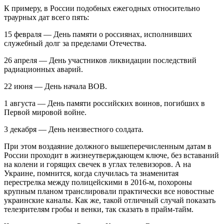
К примеру, в России подобных ежегодных относительно
траурных дат всего пять:
15 февраля ― День памяти о россиянах, исполнивших
служебный долг за пределами Отечества.
26 апреля ― День участников ликвидации последствий
радиационных аварий.
22 июня ― День начала ВОВ.
1 августа ― День памяти российских воинов, погибших в
Первой мировой войне.
3 декабря ― День неизвестного солдата.
При этом воздаяние должного вышеперечисленным датам в
России проходит в жизнеутверждающем ключе, без вставаний
на колени и горящих свечек в углах телевизоров. А на
Украине, помнится, когда случилась та знаменитая
перестрелка между полицейскими в 2016-м, похороны
крупным планом транслировали практически все новостные
украинские каналы. Как же, такой отличный случай показать
телезрителям гробы и венки, так сказать в прайм-тайм.