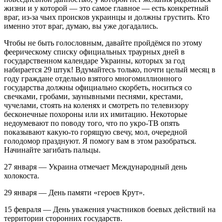
жизни и у которой ― это самое главное ― есть конкретный
враг, из-за чьих происков украинцы и должны грустить. Кто
именно этот враг, думаю, вы уже догадались.
Чтобы не быть голословным, давайте пройдёмся по этому
феерическому списку официальных траурных дней в
государственном календаре Украины, которых за год
набирается 29 штук! Вдумайтесь только, почти целый месяц в
году граждане отдельно взятого многомиллионного
государства должны официально скорбеть, носиться со
свечками, гробами, заунывными песнями, крестами,
чучелами, стоять на коленях и смотреть по телевизору
бесконечные похороны или их имитацию. Некоторые
недоумевают по поводу того, что по укро-ТВ опять
показывают какую-то горящую свечу, мол, очередной
голодомор празднуют. Я помогу вам в этом разобраться.
Начинайте загибать пальцы.
27 января ― Украина отмечает Международный день
холокоста.
29 января ― День памяти «героев Крут».
15 февраля ― День уважения участников боевых действий на
территории сторонних государств.