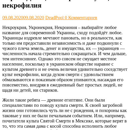
некрофилия
09.08.2020
09.08.2020
DeadPool
0 Комментариев
Некроукрия, Укронекрия, Некроиния – выбирайте любое
название для современной Украины, сходу подойдёт любое.
Украинцы издревле мечтают пановать, но в реальности, как
только им предоставили независимость и даже подкинули с
чужого плеча земель, денег и имущества, их ― украинцев ―
численность начала стремительно сокращаться. И чем дальше,
тем интенсивнее. Однако это совсем не смущает местное
население, поскольку в украинском обществе наравне с
культом древнего и не очень величия удивительно соседствует
культ некрофилии, когда духом смерти с удовольствием
обмазываются и показным образом упиваются, насаждая его
повсеместно, внедряя в ежедневный быт простых людей, не
щадя ни детей, ни стариков.
Жили такие ребята ― древние египтяне. Они были
специалистами по поводу культа смерти. К своей загробной
жизни они готовились чуть ли не с рождения, и похороны как
таковые у них не были печальным событием. Или, например,
почитатели культа Святой Смерти в Мексике, которые верят в
то, что эта самая дама с косой способна исполнить любое