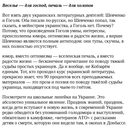
Веселье ― для господ, печаль ― для холопов
Вот взять двух украинских литературных деятелей: Шевченко
и Гоголя. Оба писали по-русски, но Шевченко попал, так
сказать, в мейнстрим украинства, а Гоголь нет. Почему?
Потому, что произведения Гоголя умны, интересны,
преисполнены юмора, оптимизма и радости жизни, а вирши
Шевченко являются полным антиподом: они тупы, скучны, в
них полностью отсутствует.
юмор, вместо оптимизма ― вселенская печаль, а вместо
радости жизни ― бесконечное причитание по поводу тяжкой
судьбы простых украинцев. Да и вообще, не Кобзарём
единым. Тот, кто проходил курс украинской литературы,
прекрасно знает, что 90 процентов всех преподаваемых
материалов ― это проза и поэзия по поводу тяжёлой судьбы
украинца, находящегося под чьим-то гнётом.
Посмотрите на школьные линейки на Украине. Это
абсолютно уникальное явление. Праздник знаний, праздник,
когда дети вступают в новую жизнь, в современной Украине
редко обходится без упоминаний голодомора и выступлений,
обязательно в камуфляже, «ветеранов АТО» с рассказами
детям о смерти, которую они видели там, в окопах в Донбассе.