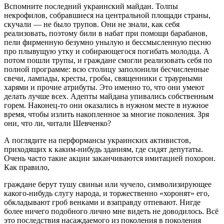
Вспомните последний украинский майдан. Толпы
некрофилов, собравшиеся на центральной площади страны,
скучали ― не было трупов. Они не знали, как себя
реализовать, поэтому били в набат при помощи барабанов,
пели фирменную безумно унылую и бессмысленную песню
про плывущую утку и собирающегося погибать молодца. А
потом пошли трупы, и граждане смогли реализовать себя по
полной программе: всю столицу заполонили бесчисленные
свечи, лампады, кресты, гробы, священники с траурными
харями и прочие атрибуты. Это именно то, что они умеют
делать лучше всех. Адепты майдана упивались собственным
горем. Наконец-то они оказались в нужном месте в нужное
время, чтобы излить накопленное за многие поколения. Зря
они, что ли, читали Шевченко?
А поглядите на перформансы украинских активистов,
приходящих к каким-нибудь зданиям, где сидят депутаты.
Очень часто такие акции заканчиваются имитацией похорон.
Как правило,
граждане берут тушу свиньи или чучело, символизирующее
какого-нибудь слугу народа, и торжественно «хоронят» его,
обкладывают гроб венками и взаправду отпевают. Нигде
более ничего подобного лично мне видеть не доводилось. Всё
это последствия насаждаемого из поколения в поколения