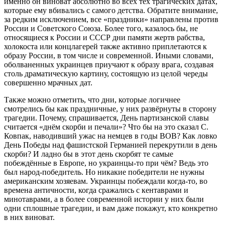
именно он виноват абсолютно во всех тех трагических датах,
которые ему вбивались с самого детства. Обратите внимание,
за редким исключением, все «праздники» направлены против
России и Советского Союза. Более того, казалось бы, не
относящиеся к России и СССР дни памяти жертв рабства,
холокоста или концлагерей также активно приплетаются к
образу России, в том числе и современной. Иными словами,
оболваненных украинцев приучают к образу врага, создавая
столь драматическую картину, состоящую из целой череды
совершенно мрачных дат.
Также можно отметить, что дни, которые логичнее
смотрелись бы как праздничные, у них развёрнуты в сторону
трагедии. Почему, спрашивается, День партизанской славы
считается «днём скорби и печали»? Что бы на это сказал С.
Ковпак, наводивший ужас на немцев в годы ВОВ? Как ловко
День Победы над фашистской Германией перекрутили в день
скорби? И ладно бы в этот день скорбят те самые
побеждённые в Европе, но украинцы-то при чём? Ведь это
был народ-победитель. Но никакие победители не нужны
американским хозяевам. Украинцы побеждали когда-то, во
времена античности, когда сражались с кентаврами и
минотаврами, а в более современной истории у них были
одни сплошные трагедии, и вам даже покажут, кто конкретно
в них виноват.