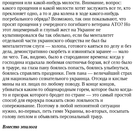
прощения или какой-нибудь милости. Внимание, вопрос:
какого прощения и какой милости хотят заслужить все те, кто
преклоняет одно, а то и два колена в ходе какого-нибудь
погребального обряда? Возможно, так они показывают, что
просят прощения у очередного погибшего ветерана АТО? Но
этот лицемерный и глупый жест на Украине не
культивировался бы так обильно, если бы менталитет
отдельной части украинского общества не был бы
менталитетом слуги ― холопа, готового каяться по делу и без
дела, демонстративно скорбеть и извиняться заранее ― мало
ли чего. Так, видимо, было в стародавние времена: когда у
господина издыхала любимая охотничья борзая, всё село было
в трауре, на глаза пану боялись попасть, боялись улыбнуться,
боялись справлять праздники. Гнев пана ― величайший страх
для национально сознательного украинца. Отсюда и кислые
мины на их лицах по любому поводу. В конце концов,
убиваться каким-то общенародным горем, которое было когда-
то и призрак которого бродит по стране ― это самый простой
способ для евроукра показать свою лояльность и
сопереживание. Поэтому в любой непонятной ситуации
нужно, во-первых, петь гимн Украины, во-вторых, посыпать
голову пеплом и объявлять персональный траур.
Вместо эпилога