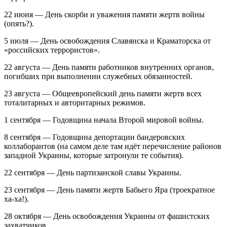
22 июня ― День скорби и уважения памяти жертв войны
(опять?).
5 июля ― День освобождения Славянска и Краматорска от
«российских террористов».
22 августа ― День памяти работников внутренних органов,
погибших при выполнении служебных обязанностей.
23 августа ― Общеевропейский день памяти жертв всех
тоталитарных и авторитарных режимов.
1 сентября ― Годовщина начала Второй мировой войны.
8 сентября ― Годовщина депортации бандеровских
коллаборантов (на самом деле там идёт перечисление районов
западной Украины, которые затронули те события).
22 сентября ― День партизанской славы Украины.
23 сентября ― День памяти жертв Бабьего Яра (троекратное
ха-ха!).
28 октября ― День освобождения Украины от фашистских
захватчиков.